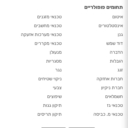
תחומים פופולריים
איטום
טכנאי מזגנים
אינסטלטורים
טכנאי מחשבים
גנן
טכנאי מערכות אזעקה
דוד שמש
טכנאי מקררים
הדברה
מנעולן
הובלות
מסגריות
זגג
נגר
חברות אחזקה
ניקוי שטיחים
חברת ניקיון
צבעי
חשמלאים
שיפוצים
טכנאי גז
תיקון גגות
טכנאי מ. כביסה
תיקון תריסים