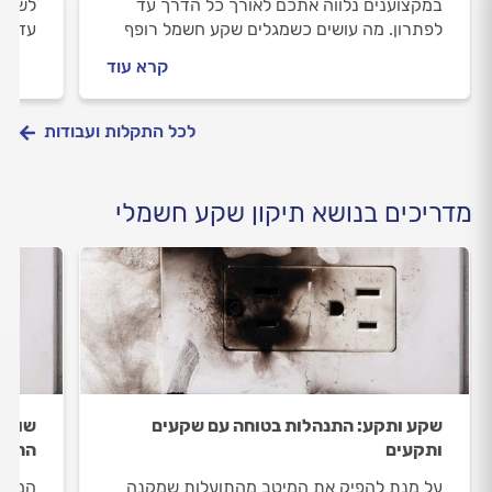
במקצוענים נלווה אתכם לאורך כל הדרך עד
לשקע?
לפתרון. מה עושים כשמגלים שקע חשמל רופף
עד לפ
ואיך מתנהלים מול החשמלי? יוצאים לדרך.
החשמל
קרא עוד
התשוב
לכל התקלות ועבודות
מדריכים בנושא תיקון שקע חשמלי
שקע ותקע: התנהלות בטוחה עם שקעים
שומרי
ותקעים
החשמ
על מנת להפיק את המיטב מהתועלות שמקנה
המשפט