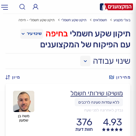
בעלי מקצוע
חשמלאים
תיקון שקע חשמלי
תיקון שקע חשמלי - חיפה
תחום:
אינסטלטור, חשמלאי…
תחום
תיקון שקע חשמלי
בחיפה
עם הפיקוח של המקצוענים
עיר:
תל אביב, חיפה…
עיר
שינוי עבודה
מחירון
מיון
מושיקו שירותי חשמל
נבדק לאחרונה לפני שעה
משה בן
376
4.93
שמעון
חוות דעת