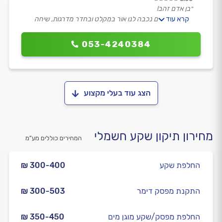
״בן אדם זהב!
קרא עוד
במצב של היום נכבה לנו אור במקלט ובחדר מדרגות, שיחה
קצרה והוא הגיע לראות את הבעיה תוך רבע שעה,
הוא נתן מענה זמני וכמובן שנטפל בבעיה העיקרית בעזרתו,
053-4240384
אלוף!״
הצג עוד בעלי מקצוע
מחירון תיקון שקע חשמלי
המחירים כוללים מע”מ
החלפת שקע
₪ 300-400
התקנת מפסק דימר
₪ 300-503
החלפת מפסק/שקע מוגן מים
₪ 350-450