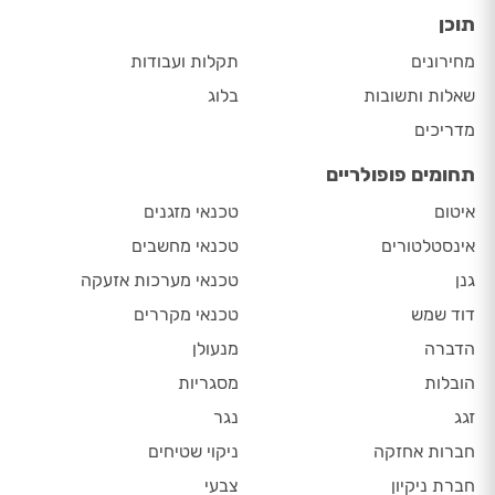
תוכן
מחירונים
תקלות ועבודות
שאלות ותשובות
בלוג
מדריכים
תחומים פופולריים
איטום
טכנאי מזגנים
אינסטלטורים
טכנאי מחשבים
גנן
טכנאי מערכות אזעקה
דוד שמש
טכנאי מקררים
הדברה
מנעולן
הובלות
מסגריות
זגג
נגר
חברות אחזקה
ניקוי שטיחים
חברת ניקיון
צבעי