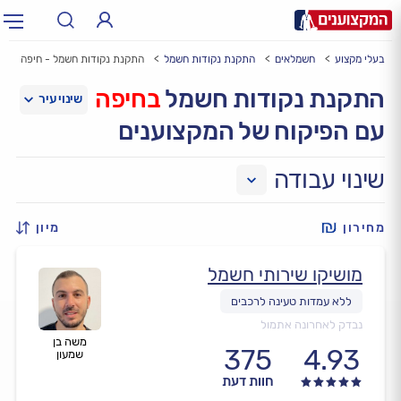
בעלי מקצוע
חשמלאים
התקנת נקודות חשמל
התקנת נקודות חשמל - חיפה
תחום:
אינסטלטור, חשמלאי…
תחום
התקנת נקודות חשמל
בחיפה
עם הפיקוח של המקצוענים
עיר:
תל אביב, חיפה…
עיר
שינוי עבודה
מחירון
מיון
מושיקו שירותי חשמל
נבדק לאחרונה אתמול
משה בן
375
4.93
שמעון
חוות דעת