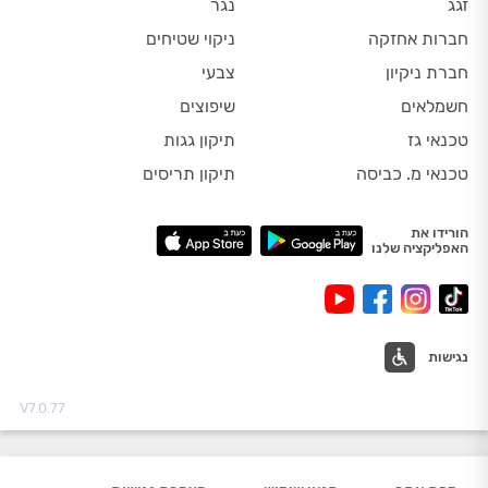
זגג
נגר
חברות אחזקה
ניקוי שטיחים
חברת ניקיון
צבעי
חשמלאים
שיפוצים
טכנאי גז
תיקון גגות
טכנאי מ. כביסה
תיקון תריסים
הורידו את
האפליקציה שלנו
נגישות
V7.0.77