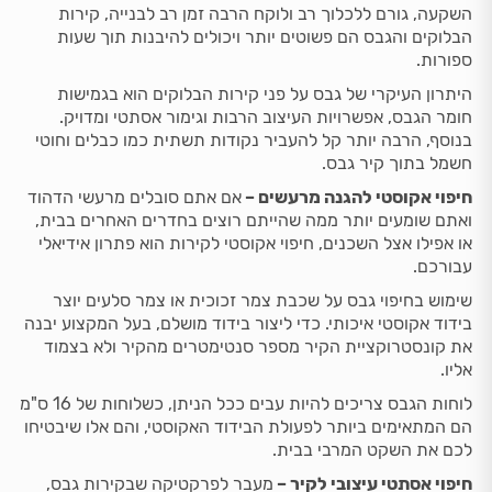
השקעה, גורם ללכלוך רב ולוקח הרבה זמן רב לבנייה, קירות
הבלוקים והגבס הם פשוטים יותר ויכולים להיבנות תוך שעות
ספורות.
היתרון העיקרי של גבס על פני קירות הבלוקים הוא בגמישות
חומר הגבס, אפשרויות העיצוב הרבות וגימור אסתטי ומדויק.
בנוסף, הרבה יותר קל להעביר נקודות תשתית כמו כבלים וחוטי
חשמל בתוך קיר גבס.
חיפוי אקוסטי להגנה מרעשים –
אם אתם סובלים מרעשי הדהוד
ואתם שומעים יותר ממה שהייתם רוצים בחדרים האחרים בבית,
או אפילו אצל השכנים, חיפוי אקוסטי לקירות הוא פתרון אידיאלי
עבורכם.
שימוש בחיפוי גבס על שכבת צמר זכוכית או צמר סלעים יוצר
בידוד אקוסטי איכותי. כדי ליצור בידוד מושלם, בעל המקצוע יבנה
את קונסטרוקציית הקיר מספר סנטימטרים מהקיר ולא בצמוד
אליו.
לוחות הגבס צריכים להיות עבים ככל הניתן, כשלוחות של 16 ס"מ
הם המתאימים ביותר לפעולת הבידוד האקוסטי, והם אלו שיבטיחו
לכם את השקט המרבי בבית.
חיפוי אסתטי עיצובי לקיר –
מעבר לפרקטיקה שבקירות גבס,