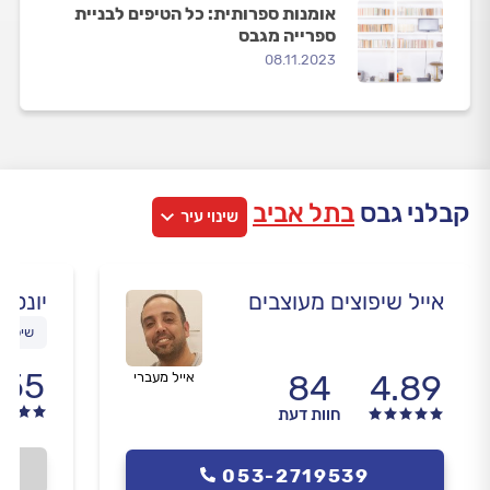
אומנות ספרותית: כל הטיפים לבניית
ספרייה מגבס
08.11.2023
קבלני גבס
בתל אביב
שינוי עיר
אייל שיפוצים מעוצבים
יונס 
שיפוצי
.55
84
4.89
אייל מעברי
חוות דעת
053-2719539