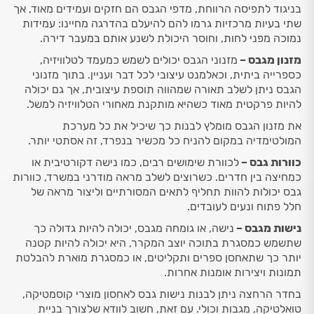
בניגוד לתפיסה הרווחת, מדפי הגבס הם חזקים ועמידים מאוד, אך
שתי בעיות מרכזיות גרמו להם להיעלם בהדרגה מחיינו: עמידות
נמוכה מפני לחות, וחוסר היכולת לשנע אותם במעבר דירה.
מזנון מגבס –
מזנוני הגבס יכולים לשמש כמעמד לטלוויזיה,
כספרייה ביתית, וכאלמנט עיצובי לכל דבר ועניין. בתוך מזנוני
הגבס ניתן לשלב תאורה שמהווה תוספת עיצובית, אך גם יכולה
להיות פרקטית מאוד כשהיא מותקנת מאחורי הטלוויזיה למשל.
את מזנון הגבס מומלץ לבנות כך שיכיל את כל מערכת
המולטימדיה במקום להניח כל מכשיר בנפרד, זה אסתטי יותר.
כוורות גבס –
לכוורת שימושים רבים, כמו נישה דקורטיבית או
כמחיצה בין חדרים. כשרוצים לשלב מראה מודרני במשרד, כוורות
גבס יכולות להוות תחליף לתאים המסורתיים וליצור מראה של
חלל פתוח ונעים לעובדים.
נישות מגבס –
נישה, או גומחה מגבס, יכולה להיות גדולה כך
שתשמש כמסגרת בתוכה יוצב המקרר, היא יכולה להיות קטנה
יותר כך שתאחסן ספרים ותקליטים, או כמסגרת מוארת להבלטת
תמונות ויצירות אומנות אחרות.
בחדר הרחצה ניתן לבנות נישות גבס לאחסון מוצרי קוסמטיקה,
טואלטיקה, מגבות וכולי. עם זאת, חשוב לוודא שלצורך בניית