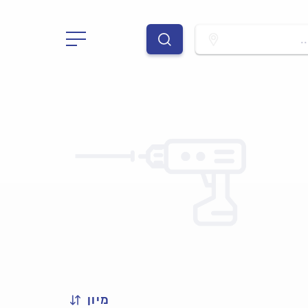
.
מיון