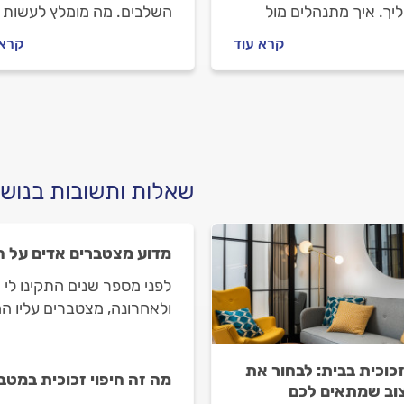
יך. איך מתנהלים מול
השלבים. מה מומלץ לעשות
ן התריסים וכמה עולה
לפני שמזמינים מתקין תריסי
קרא עוד
קרא 
ת תריס גלילה? כל
מה חשוב לבדוק מולו וכמה ע
בות בפנים.
להתקין תריס הזזה? ריכזנו
עבורכם את כל המידע.
שאלות ותשובות בנושא
מדוע מצטברים אדים על ה
לפני מספר שנים התקינו לי ח
ולאחרונה, מצטברים עליו המ
ניתן לעשות?
זכוכית בבית: לבחור את
מה זה חיפוי זכוכית במט
וב שמתאים לכם