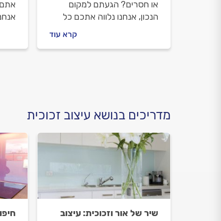
או חסרים? הגעתם למקום
אתם 
הנכון, אנחנו נלווה אתכם כל
אנחנו
הדרך לפתרון. מה עושים לפני
הדרך
קרא עוד
שמזמינים מתקן תריסים, איך
בחלון
מתנהלים מולו וכמה תעלה לכם
המקצו
החלפת שלבים שבורים או
רטיב
חסרים? כל התשובות לפניכם.
לפני
מדריכים בנושא עיצוב זכוכית
שיר של אור וזכוכית: עיצוב
חיפו