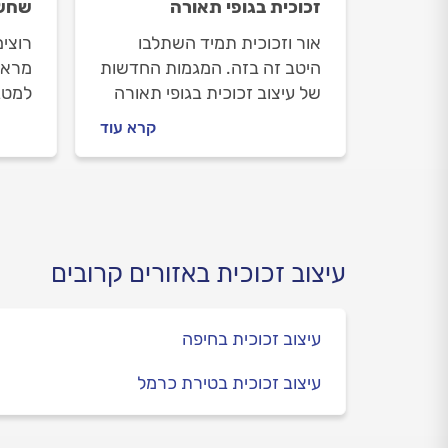
זכוכית בגופי תאורה
שחשו
אור וזכוכית תמיד השתלבו
רוצי
היטב זה בזה. המגמות החדשות
מראה 
של עיצוב זכוכית בגופי תאורה
למטב
מאפשרות להפוך את שיתוף
במאמ
קרא עוד
הפעולה בין השניים למרהיב
זכוכ
יותר מאי פעם
שלו,
ההתק
כל ה
עיצוב זכוכית באזורים קרובים
עיצוב זכוכית בחיפה
עיצוב זכוכית בטירת כרמל