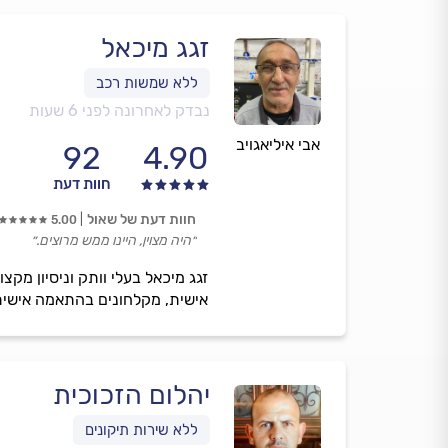
זגג מיכאל
נבדק לאחרונה לפני 6 שעות
אבי איליאגויב
92
4.90
חוות דעת
חוות דעת של שאול
5.00
״היה מצוין, היינו ממש מרוצים.״
אישית, מקלחונים בהתאמה אישית, 
יהלום הזכוכית