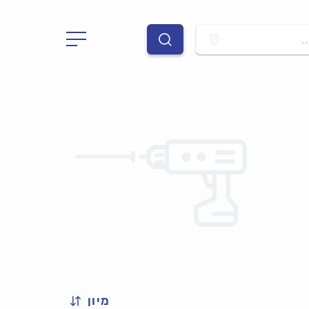
.
מיון