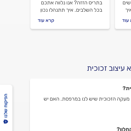
שים
בתריס הזזה? אנו נלווה אתכם
יך
בכל השלבים. איך תתנהלו נכון
ם
מול מתקן התריסים, מה חשוב
עוד
קרא עוד
י
לבדוק לפני שמזמינים אותו
.
וכמה עולה תיקון ידיות בתריס
הזזה? ריכזנו עבורכם את כל
המידע.
 עיצוב זכוכית
ית?
הפיקוח שלנו
ת מעקה הזכוכית שיש לנו במרפסת. האם יש
חלון?