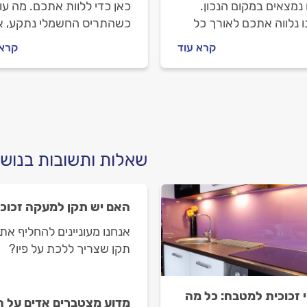
נמצאים במקום הנכון.
כאן כדי ללוות אתכם. מה עו
 נלווה אתכם לאורך כל
כשהתריס החשמלי נתקע, א
, נסביר מה גורם לרטיבות
מתנהלים מול מתקן התריסי
קרא עוד
קרא 
, איך מתנהלים מול בעל
וכמה יעלה תיקון תריס חשמל
ע וכמה עולה תיקון
תקוע? כל התשובות לפניכם
ות סביב החלון? התשובות
כם.
שאלות ותשובות בנושא
האם יש תקן למעקה זכוכ
אנחנו מעוניינים להחליף א
תקן שצריך ללכת על פיו?
י זכוכית למטבח: כל מה
מדוע מצטברים אדים על ה