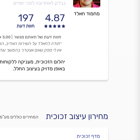
נבדק לאחרונה לפני יומיים
מחמוד חאלד
197
4.87
חוות דעת
חוות דעת של חאתם מנשר
5.00
״תודה לחאלד על השירות האדיב, המ
אין לי ספק שאם אצטרך בהמשך עוד ע
יהלום הזכוכית, מעניקה ללקוחותי
באופן מדויק בעיצוב החלל.
מחירון עיצוב זכוכית
המחירים כוללים מע”מ
מדף זכוכית