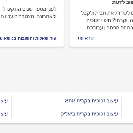
ב לדעת
לפני מספר שנים התקינו לי ח
ם לשדרג את הבית ולקבל
ולאחרונה, מצטברים עליו המ
יוקרתי? חיפוי זכוכית
ניתן לעשות?
ח זה הפתרון עבורכם.
ר הבא נסביר מה זה חיפוי
קרא עוד
עוד שאלות ותשובות בנושא עי
ית למטבח, מה היתרונות
 מה חשוב לדעת על
נה וגם, כמה זה עולה?
תשובות.
עיצוב זכוכית בקרית אתא
עיצו
עיצוב זכוכית בקרית ביאליק
עיצו