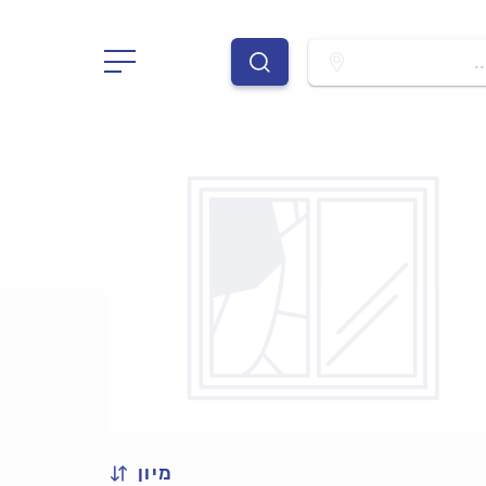
.
מיון