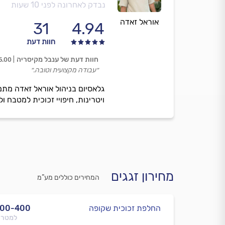
נבדק לאחרונה לפני 10 שעות
אוראל זאדה
31
4.94
חוות דעת
חוות דעת של ענבל מקיסריה
5.00
״עבודה מקצועית וטובה.״
גלאסיום בניהול אוראל זאדה מתמ
ויטרינות, חיפויי זכוכית למטבח ו
מחירון זגגים
המחירים כוללים מע”מ
החלפת זכוכית שקופה
300-400
למטר 