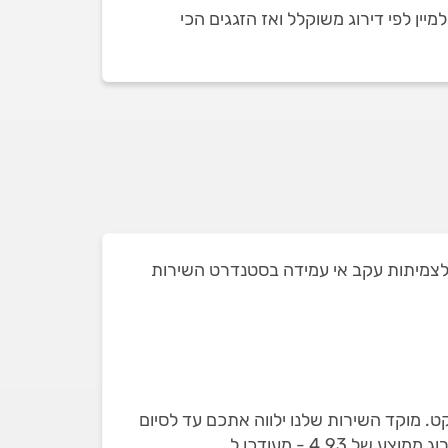
ין לפי דירוג משוקלל ואז הזגגים הכי
צאנו מהמקצוענים לצמיתות עקב אי עמידה בסטנדרט השירות
ט. מוקד השירות שלנו ילווה אתכם עד לסיום
העבודה. באתר מופיעים רק זגגים שבדקנו עם 44 חוות דעת מאומתות על תיקון והתקנה של חלונות וזכוכית, בדירוג ממוצע של 4.93 - מעודכן ל