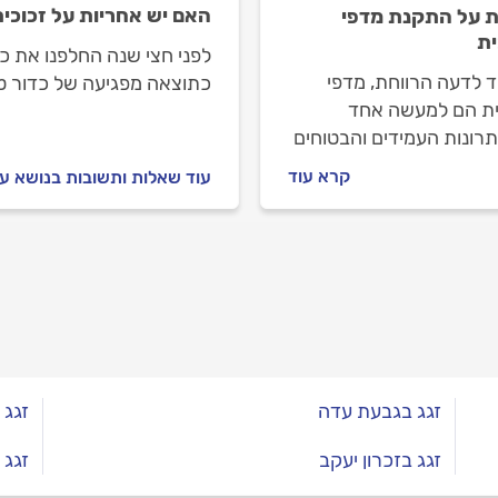
האם יש אחריות על זכוכית
 על התקנת מדפי
ית
לפני חצי שנה החלפנו את כ
ד לדעה הרווחת, מדפי
כתוצאה מפגיעה של כדור טנ
ית הם למעשה אחד
רונות העמידים והבטוחים
 לאחסון ותצוגה, בתנאי
קרא עוד
עוד שאלות ותשובות בנושא עב
מותקנים כראוי ונעשה
ש בחומרים המתאימים.
יך זה נסקור את כל
טים החשובים בבחירה
קנה של מדפי הזכוכית,
סוגי הזכוכיות המומלצות
לטיפים מעשיים להתקנה
ה ומקצועית.
זגג בגבעת עדה
זגג 
זגג בזכרון יעקב
זגג 