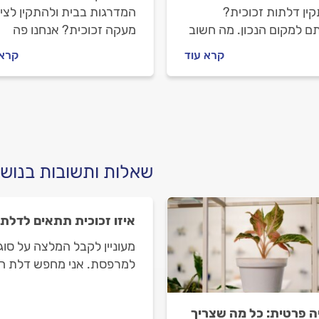
ין דלתות זכוכית?
המדרגות בבית ולהתקין לציד
ם למקום הנכון. מה חשוב
מעקה זכוכית? אנחנו פה
לפני שמזמינים זגג, איך
בשבילכם. מה חשוב לדעת ל
קרא עוד
קרא 
ים מולו וכמה זה יעלה
שמזמינים זגג, איך מתנהלים
 כל התשובות בפנים.
מולו וכמה זה יעלה לכם? כל
התשובות בפנים.
שאלות ותשובות בנושא
איזו זכוכית תתאים לדלת
מעוניין לקבל המלצה על סו
למרפסת. אני מחפש דלת חזק
ה פרטית: כל מה שצריך