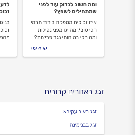
ומה חשוב לבדוק עוד לפני
לדעת
שמתחילים לשפץ?
זכוכ
איזו זכוכית מספקת בידוד תרמי
בניגו
הכי טוב? מה יגן מפני נפילות
זכוכ
ומה הכי בטיחותי נגד פריצות?
מהפת
לעתים, הצרכים מתנגשים, ואז
ביותר
קרא עוד
תידרשו לשלב בין כמה
שהם 
אפשרויות.
שימו
במדר
ההיב
ובהת
החל מ
זגג באזורים קרובים
ועד 
בטוח
זגג באור עקיבא
זגג בבנימינה