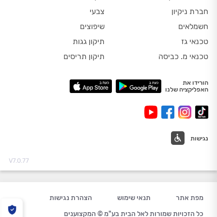
חברת ניקיון
צבעי
חשמלאים
שיפוצים
טכנאי גז
תיקון גגות
טכנאי מ. כביסה
תיקון תריסים
הורידו את
האפליקציה שלנו
נגישות
V7.0.77
מפת אתר
תנאי שימוש
הצהרת נגישות
כל הזכויות שמורות לאל הבית בע"מ © המקצוענים