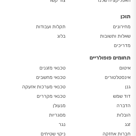
האפליקציה שלנו
צור קשר
תוכן
מחירונים
תקלות ועבודות
שאלות ותשובות
בלוג
מדריכים
תחומים פופולריים
איטום
טכנאי מזגנים
אינסטלטורים
טכנאי מחשבים
גנן
טכנאי מערכות אזעקה
דוד שמש
טכנאי מקררים
הדברה
מנעולן
הובלות
מסגריות
זגג
נגר
חברות אחזקה
ניקוי שטיחים