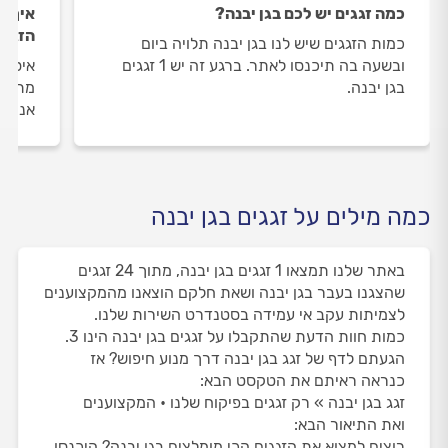
כמה זגגים יש לכם בגן יבנה?
איך ה
הזגגי
כמות הזגגים שיש לנו בגן יבנה תלויה ביום
ובשעה בה תיכנסו לאתר. ברגע זה יש 1 זגגים
איסוף 
בגן יבנה.
מתבצע
אנו מ
כמה מילים על זגגים בגן יבנה
באתר שלנו תמצאו 1 זגגים בגן יבנה, מתוך 24 זגגים
שהצגנו בעבר בגן יבנה ושאת חלקם הוצאנו מהמקצוענים
לצמיתות עקב אי עמידה בסטנדרט השירות שלנו.
כמות חוות הדעת שהתקבלו על זגגים בגן יבנה הינו 3.
הגעתם לדף של זגג בגן יבנה דרך מנוע חיפוש? אז
כנראה ראיתם את הטקסט הבא:
זגג בגן יבנה » רק זגגים בפיקוח שלנו • המקצוענים
ואת התיאור הבא:
רוצים למצוא את הזגגים הכי מומלצים בגן יבנה? היכנסו