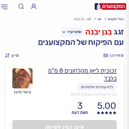
בעלי מקצוע
זגג
זגג - גן יבנה
תחום:
אינסטלטור, חשמלאי…
תחום
זגג
בגן יבנה
עם הפיקוח של המקצוענים
עיר:
תל אביב, חיפה…
עיר
מחירון
מיון
זכוכית ליאן מקלחונים 8 מ"מ
בלבד
גרגורי פייגין
נבדק לאחרונה ב-
26.07.2026
3
5.00
חוות דעת
אינו זמין לשיחה