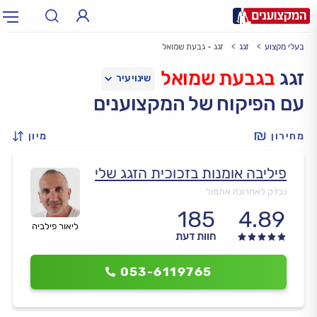
בעלי מקצוע
זגג
זגג - גבעת שמואל
תחום:
אינסטלטור, חשמלאי…
תחום
זגג
בגבעת שמואל
עם הפיקוח של המקצוענים
עיר:
תל אביב, חיפה…
עיר
מחירון
מיון
פיליבה אומנות בזכוכית הזגג שלי
נבדק לאחרונה אתמול
185
4.89
ליאור פילביה
חוות דעת
053-6119765