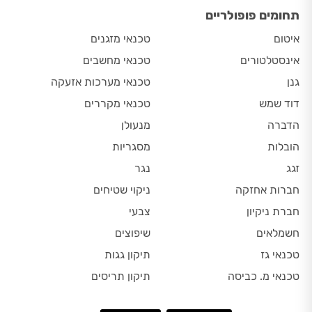
תחומים פופולריים
איטום
טכנאי מזגנים
אינסטלטורים
טכנאי מחשבים
גנן
טכנאי מערכות אזעקה
דוד שמש
טכנאי מקררים
הדברה
מנעולן
הובלות
מסגריות
זגג
נגר
חברות אחזקה
ניקוי שטיחים
חברת ניקיון
צבעי
חשמלאים
שיפוצים
טכנאי גז
תיקון גגות
טכנאי מ. כביסה
תיקון תריסים