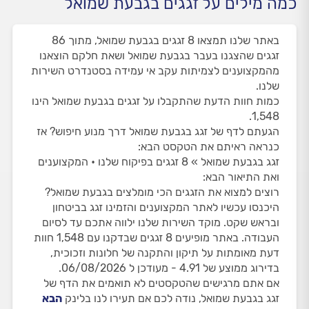
כמה מילים על זגגים בגבעת שמואל
באתר שלנו תמצאו 8 זגגים בגבעת שמואל, מתוך 86
זגגים שהצגנו בעבר בגבעת שמואל ושאת חלקם הוצאנו
מהמקצוענים לצמיתות עקב אי עמידה בסטנדרט השירות
שלנו.
כמות חוות הדעת שהתקבלו על זגגים בגבעת שמואל הינו
1,548.
הגעתם לדף של זגג בגבעת שמואל דרך מנוע חיפוש? אז
כנראה ראיתם את הטקסט הבא:
זגג בגבעת שמואל » 8 זגגים בפיקוח שלנו • המקצוענים
ואת התיאור הבא:
רוצים למצוא את הזגגים הכי מומלצים בגבעת שמואל?
היכנסו עכשיו לאתר המקצוענים והזמינו זגג בביטחון
ובראש שקט. מוקד השירות שלנו ילווה אתכם עד לסיום
העבודה. באתר מופיעים 8 זגגים שבדקנו עם 1,548 חוות
דעת מאומתות על תיקון והתקנה של חלונות וזכוכית,
בדירוג ממוצע של 4.91 - מעודכן ל 06/08/2026.
אם אתם מרגישים שהטקסטים לא תואמים את הדף של
זגג בגבעת שמואל, נודה לכם אם תעירו לנו בלינק
הבא