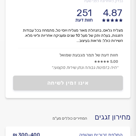
נבדק לאחרונה לפני שעה
251
4.87
חוות דעת
מצליח גלאס, בהנהלת מאור מצליח ויוסי טל, מתמחה בכל עבודות
הזגגות, בעלת ותק של מעל 10 שנים ומעניקה אחריות וליווי מלא.
השירות כולל: מראות בעיצוב...
חוות דעת של תמר מגבעת שמואל
5.00
״היה בזמינות גבוהה ונתן שירות מקצועי.״
אינו זמין לשיחה
מחירון זגגים
המחירים כוללים מע”מ
החלפת זכוכית שקופה
₪ 300-400