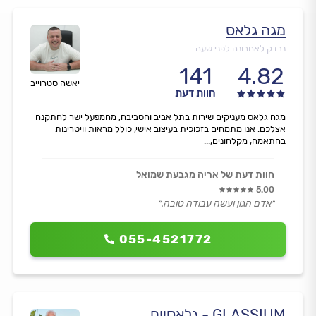
מגה גלאס
נבדק לאחרונה לפני שעה
141
4.82
יאשה סטרוייב
חוות דעת
מגה גלאס מעניקים שירות בתל אביב והסביבה, מהמפעל ישר להתקנה
אצלכם. אנו מתמחים בזכוכית בעיצוב אישי, כולל מראות וויטרינות
בהתאמה, מקלחונים,...
חוות דעת של אריה מגבעת שמואל
5.00
״אדם הגון ועשה עבודה טובה.״
055-4521772
GLASSIUM - גלאסיום