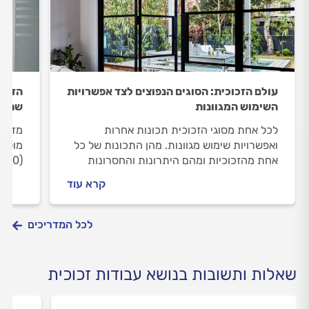
עולם הזכוכית: הסוגים הנפוצים לצד אפשרויות
הדרך 
השימוש המגוונות
שחשוב
לכל אחת מסוגי הזכוכית תכונות אחרות
מדריך
ואפשרויות שימוש מגוונות. מהן התכונות של כל
מול ז
אחת מהזכוכיות ומהם היתרונות והחסרונות
שכדאי להכיר לפני שמתקינים זכוכית בבית?
נכונה
קרא עוד
והמדריך המלא, לפניכם.
לאורך
לכל המדריכים
שאלות ותשובות בנושא עבודות זכוכית