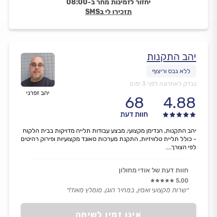
יחזור לזמינות מחר ב-08:00
תזכירו לי בSMS
יהב התקנות
נבדק לאחרונה לפני 3 ימים
יהב זפרני
68
4.88
חוות דעת
יהב התקנות, הנדימן מקצועי, מבצע עבודות תלייה מדויקות בבית הלקוח
- כולל תליית טלוויזיות, התקנת מערכות סאונד מקצועיות ופירוק רהיטים
לפי הצורך....
חוות דעת של אודי מחולון
5.00
״שרות מקצועי ואמין, במחיר הוגן. מומלץ מאוד!״
אינו זמין לשיחה