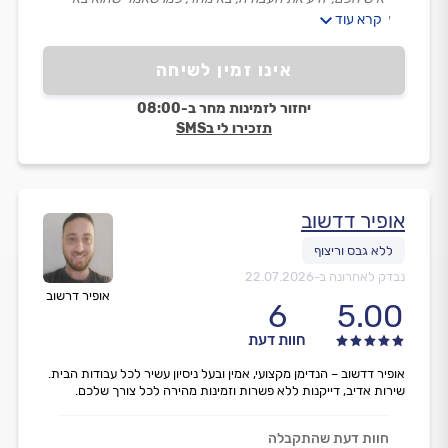
קרא עוד
אז הוא בא.
הייתי מאוד מרוצה, תודה רבה.״
אינו זמין לשיחה
יחזור לזמינות מחר ב-08:00
תזכירו לי בSMS
אופיר דדשוב
נבדק לאחרונה ב-
22.07.2026
אופיר דרשוב
6
5.00
חוות דעת
אופיר דדשוב – הנדימן מקצועי, אמין ובעל ניסיון עשיר לכל עבודות הבית.
שירות אדיב, דייקנות ללא פשרות וזמינות מהירה לכל צורך שלכם.
חוות דעת שהתקבלה