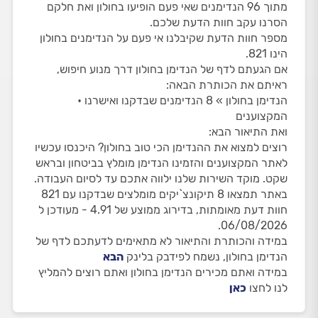
מתוך 96 הנדימנים שאי פעם הופיעו בחולון ואת חלקם
הסרנו עקב חוות הדעת שלכם.
מספר חוות הדעת שקיבלנו אי פעם על הנדימנים בחולון
הינו 821.
אם הגעתם לדף של הנדימן בחולון דרך מנוע חיפוש,
ראיתם את הכותרת הבאה:
הנדימן בחולון » 8 הנדימנים שבדקנו ואישרנו •
המקצוענים
ואת התיאור הבא:
רוצים למצוא את ההנדימן הכי טוב בחולון? היכנסו עכשיו
לאתר המקצוענים והזמינו הנדימן מומלץ בביטחון ובראש
שקט. מוקד השירות שלנו ילווה אתכם עד לסיום העבודה.
באתר תמצאו 8 תיקונצ`יקים מומלצים שבדקנו עם 821
חוות דעת מאומתות, בדירוג ממוצע של 4.91 - מעודכן ל
06/08/2026.
במידה והכותרת והתיאור לא מתאימים לדעתכם לדף של
הנדימן בחולון, נשמח לפידבק בלינק
הבא
במידה ואתם מכירים הנדימן בחולון ואתם רוצים להמליץ
לנו לחצו
כאן