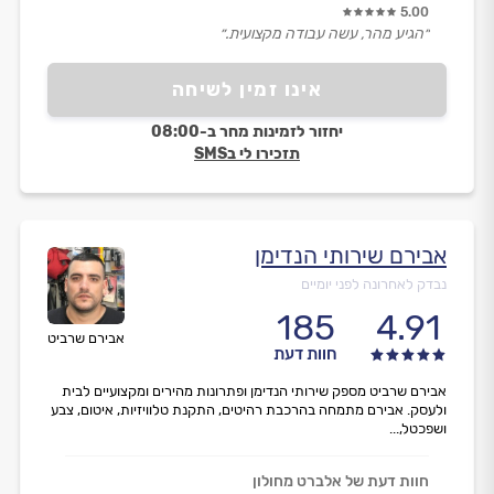
5.00
״הגיע מהר, עשה עבודה מקצועית.״
אינו זמין לשיחה
יחזור לזמינות מחר ב-08:00
תזכירו לי בSMS
אבירם שירותי הנדימן
נבדק לאחרונה לפני יומיים
185
4.91
אבירם שרביט
חוות דעת
אבירם שרביט מספק שירותי הנדימן ופתרונות מהירים ומקצועיים לבית
ולעסק. אבירם מתמחה בהרכבת רהיטים, התקנת טלוויזיות, איטום, צבע
ושפכטל,...
חוות דעת של אלברט מחולון