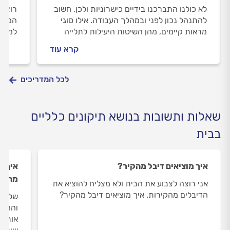
לא כולנו התברכנו בידיים כישרוניות ולכן, חשוב
רוצים
להתנהל נכון לפני ובמהלך העבודה. אילו סוגי
המלא 
מראות קיימים, מהן השיטות היעילות לתלייה
למדוד
ובאילו מקרים כדאי להיעזר בהנדימן מקצועי? כל
שמזמי
קרא עוד
התשובות במדריך שלפניכם.
לכל המדריכים
שאלות ותשובות בנושא תיקונים כלליים
בבית
איך מוציאים דיבל מהקיר?
איך מ
מהמק
אני רוצה לצבוע את הבית ולא מצליח להוציא את
הדיבלים מהקירות. איך מוציאים דיבל מהקיר?
שלום,
והחור
אותם 