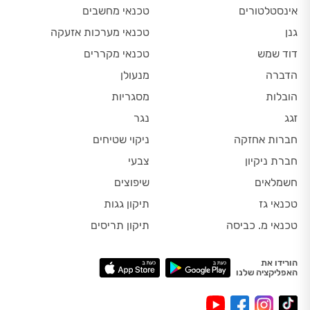
אינסטלטורים
טכנאי מחשבים
גנן
טכנאי מערכות אזעקה
דוד שמש
טכנאי מקררים
הדברה
מנעולן
הובלות
מסגריות
זגג
נגר
חברות אחזקה
ניקוי שטיחים
חברת ניקיון
צבעי
חשמלאים
שיפוצים
טכנאי גז
תיקון גגות
טכנאי מ. כביסה
תיקון תריסים
הורידו את
האפליקציה שלנו