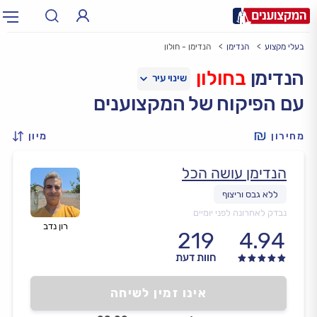
בעלי מקצוע
הנדימן
הנדימן - חולון
תחום:
אינסטלטור, חשמלאי…
תחום
הנדימן
בחולון
עם הפיקוח של המקצוענים
עיר:
תל אביב, חיפה…
עיר
מחירון
מיון
הנדימן עושה הכל
נבדק לאחרונה לפני יומיים
רון נדב
219
4.94
חוות דעת
אינו זמין לשיחה