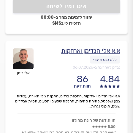
אינו זמין לשיחה
יחזור לזמינות מחר ב-08:00
תזכירו לי בSMS
א.א אלי הנדימן ואחזקות
נבדק לאחרונה ב-
06.07.2026
אלי ביתן
86
4.84
חוות דעת
א.א אלי הנדימן ואחזקות, החלפת ברזים, התקנת גופי תאורה, עבודות
צבע ושפכטל, פתיחת סתימות, החלפת שקעים ותקעים, תליית אביזרים
שונים, תיקוני נגרות...
חוות דעת של רינת מחולון
5.00
״איש חכם, יודע את העבודה, בא מהר, כמו שאמר שהוא בא