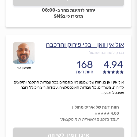
יחזור לזמינות מחר ב-08:00
תזכירו לי בSMS
אול אין וואן - בלי פירוק והרכבה
נבדק לאחרונה אתמול
168
4.94
שמעון לוי
חוות דעת
אול אין וואן בניהולו של שמעון לוי, מתמחים בכל עבודות התקנה ותיקונים
לדירות, משרדים, כל עבודות האינסטלציה, עבודות ריצוף כולל רובה
שפכטל, צבע,...
חוות דעת של איריס מחולון
4.00
״עמד בזמנים והשירות היה מקצועי.״
אינו זמין לשיחה