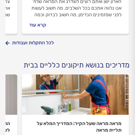
הארון ישן ואתם רוצים לשדרג את המראה שלו?
צריכי
אנו נלווה אתכם בכל השלבים. מה חשוב לעשות
אתכם 
לפני שמזמינים הנדימן, מה חשוב לבדוק וכמה
שמזמי
עולה החלפת ידיות בארונות המטבח? כל
עולים
קרא עוד
התשובות.
המידע
לכל התקלות ועבודות
מדריכים בנושא תיקונים כלליים בבית
מראה מראה שעל הקיר: המדריך המלא על
החלפת
תליית מראה
לשדרו