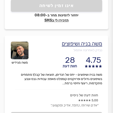
אינו זמין לשיחה
יחזור לזמינות מחר ב-08:00
תזכירו לי בSMS
משה בניה ושיפוצים
נבדק לאחרונה אתמול
28
4.75
משה מגידיש
חוות דעת
משה בניה ושיפוצים - יחס של הנדימן, תוצאה של קבלן! מתמחים
בשיפוצים גדולים ופרויקטים קומפלט מאפס: עבודות גבס וצבע
מתקדמות, ריצוף וחיפוי ברמת...
חוות דעת של ניסים
5.00
״אדם שירותי, נחמד, אדיב ומקצועי.״