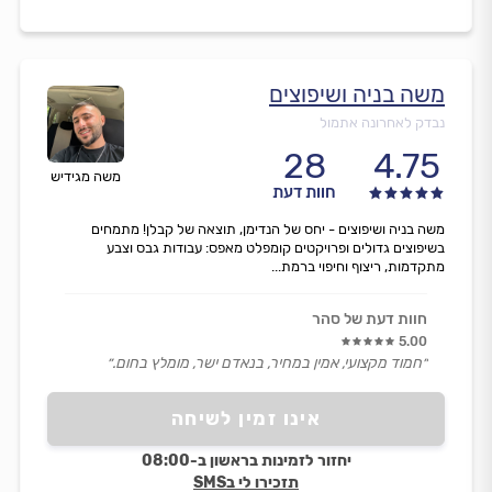
משה בניה ושיפוצים
נבדק לאחרונה אתמול
28
4.75
משה מגידיש
חוות דעת
משה בניה ושיפוצים - יחס של הנדימן, תוצאה של קבלן! מתמחים
בשיפוצים גדולים ופרויקטים קומפלט מאפס: עבודות גבס וצבע
מתקדמות, ריצוף וחיפוי ברמת...
חוות דעת של סהר
5.00
״חמוד מקצועי, אמין במחיר, בנאדם ישר, מומלץ בחום.״
אינו זמין לשיחה
יחזור לזמינות בראשון ב-08:00
תזכירו לי בSMS