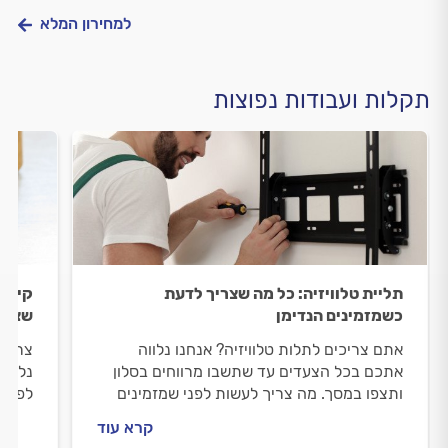
למחירון המלא
תקלות ועבודות נפוצות
תליית טלוויזיה: כל מה שצריך לדעת
קיצור
כשמזמינים הנדימן
שצרי
אתם צריכים לתלות טלוויזיה? אנחנו נלווה
צריכי
אתכם בכל הצעדים עד שתשבו מרווחים בסלון
נלווה
ותצפו במסך. מה צריך לעשות לפני שמזמינים
לפני 
הנדימן, איך מתנהלים מולו וכמה תליית טלוויזיה
וכמה 
קרא עוד
עולה? כל התשובות בפנים.
עבורכ