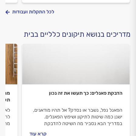
לכל התקלות ועבודות
מדריכים בנושא תיקונים כלליים בבית
הדבקת פאנלים: כך תעשו את זה נכון
מראה
תליי
הפאנל נפל, נשבר או נסדק? אל תהיו מודאגים,
לא כו
ישנן כמה שיטות לתיקון ושיפוץ הפאנלים.
להתנה
במדריך הבא נסביר מה השיטה להדבקת
מראות
פאנלים ואיזה בעל מקצוע צריך להזמין להדבקת
ובאיל
קרא עוד