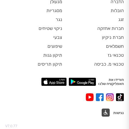
הדברה
מנעולן
הובלות
מסגריות
זגג
נגר
חברות אחזקה
ניקוי שטיחים
חברת ניקיון
צבעי
חשמלאים
שיפוצים
טכנאי גז
תיקון גגות
טכנאי מ. כביסה
תיקון תריסים
הורידו את
האפליקציה שלנו
נגישות
V7.0.77