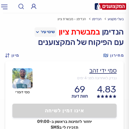
בעלי מקצוע
הנדימן
הנדימן - מבשרת ציון
תחום:
אינסטלטור, חשמלאי…
תחום
הנדימן
במבשרת ציון
עם הפיקוח של המקצוענים
עיר:
תל אביב, חיפה…
עיר
מחירון
מיון
סמי ידי זהב
נבדק לאחרונה לפני 4 ימים
69
4.83
סמי דומרי
חוות דעת
אינו זמין לשיחה
יחזור לזמינות בראשון ב-09:00
תזכירו לי בSMS