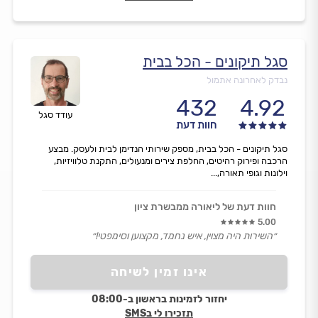
סגל תיקונים - הכל בבית
נבדק לאחרונה אתמול
432
4.92
עודד סגל
חוות דעת
סגל תיקונים - הכל בבית, מספק שירותי הנדימן לבית ולעסק. מבצע
הרכבה ופירוק רהיטים, החלפת צירים ומנעולים, התקנת טלוויזיות,
וילונות וגופי תאורה,...
חוות דעת של ליאורה ממבשרת ציון
5.00
״השירות היה מצוין, איש נחמד, מקצוען וסימפטי!״
אינו זמין לשיחה
יחזור לזמינות בראשון ב-08:00
תזכירו לי בSMS