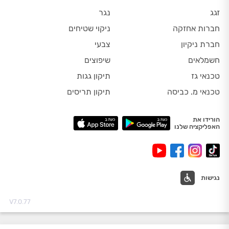
זגג
נגר
חברות אחזקה
ניקוי שטיחים
חברת ניקיון
צבעי
חשמלאים
שיפוצים
טכנאי גז
תיקון גגות
טכנאי מ. כביסה
תיקון תריסים
הורידו את
האפליקציה שלנו
נגישות
V7.0.77