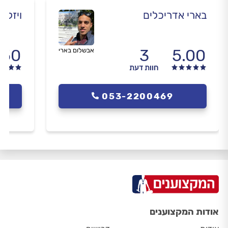
בארי אדריכלים
ויזל ד
.50
3
5.00
אבשלום בארי
חוות דעת
053-2200469
אודות המקצוענים