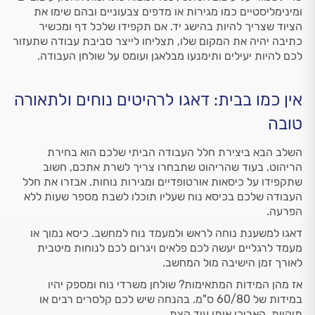
ומינימליסטיים כמו מגירות או מדפים צבעוניים ובהם שימו את
הציוד שצריך להיות בהישג יד. אם תקפידו שלכל דף ומכשיר
כתיבה יהיה את המקום שלו, תצליחו לייצר סביבת עבודה שתעזור
לכם להיות יעילים ותימנעו מבלאגן ועומס על שולחן העבודה.
אין כמו בבית: דאגו לרהיטים נוחים ולתאורה
טובה
השלב הבא ביצירת חלל העבודה הביתי שלכם הוא בחירת
הריהוט. בעוד שהריהוט שתבחרו צריך לשרת אתכם, חשוב
שתקפידו על כיסאות אורטופדיים ומגירות נוחות. אבזרו את חלל
העבודה שלכם בכיסא נוח שעליו תוכלו לשבת מספר שעות ללא
הפרעה.
דאגו למשענת נוחה לראש ולמעמד נוח למחשב. כיסא נמוך או
מעמד לרגליים יעשה לכם פלאים ויגרום לכם לנוחות מיטבית
לאורך זמן הישיבה מול המחשב.
אז מהן המידות המתאימות? שולחן משרדי נוח ומספק יהיו
במידות של 60/80 ס"מ. בהנחה שיש לכם קלסרים רבים או
תיקיות, האריכו אותו עוד קצת.