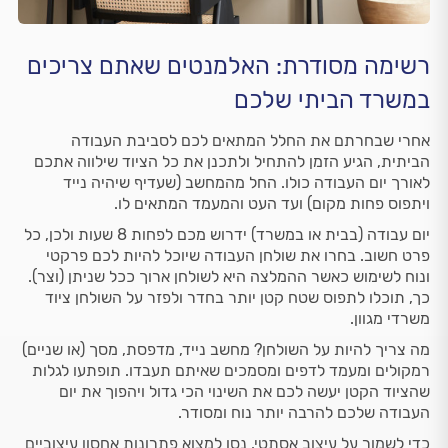
רשימה מסודרת: האלמנטים שאתם צריכים
במשרד הביתי שלכם
אחרי שבחרתם את החלל המתאים לכם לסביבת העבודה
הביתית, הגיע הזמן להתחיל ולתכנן את כל הציוד שילווה אתכם
לאורך יום העבודה כולו. החל מהמחשב (שעדיף שיהיה נייד
ויתפוס פחות מקום) ועד העט והמעמד המתאים לו.
יום עבודה (בבית או במשרד) ידרוש מכם לפחות 8 שעות ולכן, כל
פרט חשוב. בחרו את שולחן העבודה שיוכל להיות לכם פרקטי
ונוח לשימוש כאשר ההמלצה היא לשולחן ארוך ככל שניתן (וצר).
כך, תוכלו לתפוס שטח קטן יותר בחדר ולפזר על השולחן ציוד
משרדי מגוון.
מה צריך להיות על השולחן? מחשב נייד, מדפסת, מסך (או שניים)
רמקולים ומעמד לדפים ומסמכים שאיתם תעבדו. תופתעו לגלות
שהציוד הקטן יעשה לכם את השינוי הכי גדול ויהפוך את יום
העבודה שלכם להרבה יותר נוח ומסודר.
כדי לשמור על עיצוב אסתטי, נסו למצוא פתרונות אחסון עיצוביים