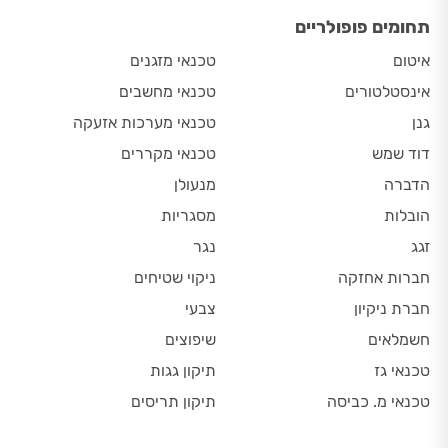
תחומים פופולריים
איטום
טכנאי מזגנים
אינסטלטורים
טכנאי מחשבים
גנן
טכנאי מערכות אזעקה
דוד שמש
טכנאי מקררים
הדברה
מנעולן
הובלות
מסגריות
זגג
נגר
חברות אחזקה
ניקוי שטיחים
חברת ניקיון
צבעי
חשמלאים
שיפוצים
טכנאי גז
תיקון גגות
טכנאי מ. כביסה
תיקון תריסים