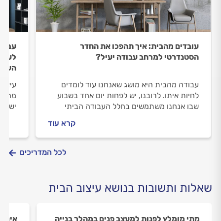
עובדים מהבית: איך תהפכו את החדר
עבוד
הסטנדרטי למרחב עבודה יעיל?
לעיצו
השרא
עבודה מהבית היא מושג שאנחנו עוד לומדים
עיצוב
לחיות איתו. לרובנו, יש לפחות יום אחד בשבוע
מחשבה
שבו אנחנו משתמשים בחלל העבודה הביתי
ישנם 
בתור המשרד. כשעובדים מהבית, חשוב ליצור
המשרד
קרא עוד
הפרדה בין מקום העבודה לחיים הפרטיים, מה
העובד
שהופך את התהליך לקצת יותר מורכב.
העיצו
חשוב 
לכל המדריכים
המשרד
המלא,
שאלות ותשובות בנושא עיצוב הבית
מתי מומלץ לפנות למעצב פנים במהלך בנייה
איך ב