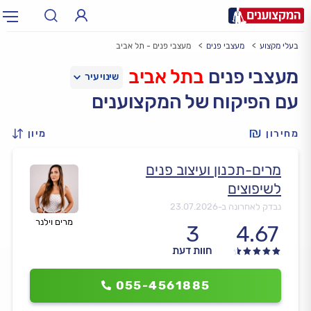
בעלי מקצוע
מעצבי פנים
מעצבי פנים - תל אביב
תחום:
אינסטלטור, חשמלאי…
תחום
מעצבי פנים
בתל אביב
עם הפיקוח של המקצוענים
עיר:
תל אביב, חיפה…
עיר
מחירון
מיון
מרים-תכנון ועיצוב פנים
לשיפוצים
נבדק לאחרונה ב-
23.07.2026
מרים וילנר
3
4.67
חוות דעת
055-4561885