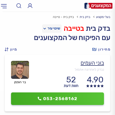
בעלי מקצוע
בדק בית
בדק בית - טייבה
תחום:
אינסטלטור, חשמלאי…
תחום
בדק בית
בטייבה
עם הפיקוח של המקצוענים
עיר:
תל אביב, חיפה…
עיר
מחירון
מיון
בוני העמים
נבדק לאחרונה אתמול
52
4.90
בר הופמן
חוות דעת
053-2568162