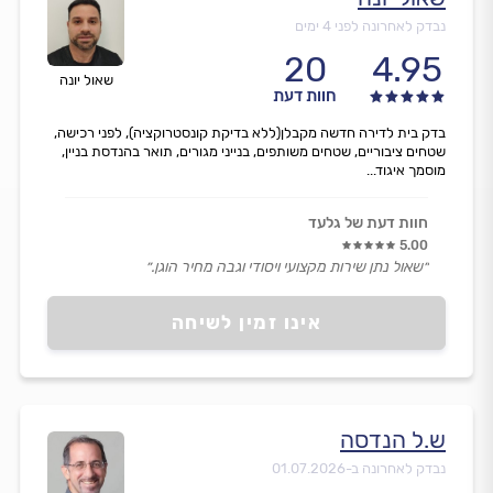
נבדק לאחרונה לפני 4 ימים
20
4.95
שאול יונה
חוות דעת
בדק בית לדירה חדשה מקבלן(ללא בדיקת קונסטרוקציה), לפני רכישה,
שטחים ציבוריים, שטחים משותפים, בנייני מגורים, תואר בהנדסת בניין,
מוסמך איגוד...
חוות דעת של גלעד
5.00
״שאול נתן שירות מקצועי ויסודי וגבה מחיר הוגן.״
אינו זמין לשיחה
ש.ל הנדסה
נבדק לאחרונה ב-
01.07.2026