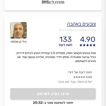
תזכירו לי בSMS
צובעים באהבה
נבדק לאחרונה ב-
12.07.2026
133
4.90
גילי בן שלמה
חוות דעת
צוות צבעים מקצועי ואמין, מומחים לכל עבודות הצבע לבתים ודירות,
כולל צביעה אמנותית, שיפוץ חדרי אמבטיה, שליכט צבעוני ועוד. אנו
נוהגים להשתמש...
חוות דעת של דולי
5.00
״אדם נחמד, עבד טוב ונקי.״
אינו זמין לשיחה
יחזור לזמינות מחר ב-20:32