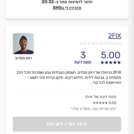
יחזור לזמינות מחר ב-20:32
תזכירו לי בSMS
2FIX
נבדק לאחרונה לפני 4 ימים
3
5.00
רומן ממדוב
חוות דעת
2FIX בניהולו של רומן ממדוב, העוסק בעבודות צבע ושפכטל מכל הלב.
מתמחה ב: צביעת דירות, חידוש דקים, תיקון קירות והכי חשוב -
התייחסות לכל קיר...
חוות דעת של איתי
5.00
״נתן שירות טוב, ממליץ עליו.״
אינו זמין לשיחה