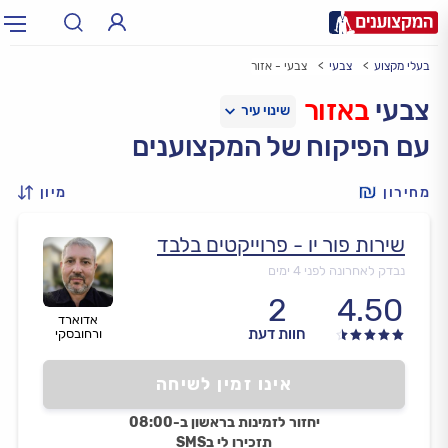
בעלי מקצוע
צבעי
צבעי - אזור
תחום:
אינסטלטור, חשמלאי…
תחום
צבעי
באזור
עם הפיקוח של המקצוענים
עיר:
תל אביב, חיפה…
עיר
מחירון
מיון
שירות פור יו - פרוייקטים בלבד
נבדק לאחרונה לפני 4 ימים
2
4.50
אדוארד
חוות דעת
ורחובסקי
אינו זמין לשיחה
יחזור לזמינות בראשון ב-08:00
תזכירו לי בSMS