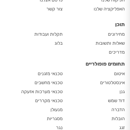
האפליקציה שלנו
צור קשר
תוכן
מחירונים
תקלות ועבודות
שאלות ותשובות
בלוג
מדריכים
תחומים פופולריים
איטום
טכנאי מזגנים
אינסטלטורים
טכנאי מחשבים
גנן
טכנאי מערכות אזעקה
דוד שמש
טכנאי מקררים
הדברה
מנעולן
הובלות
מסגריות
זגג
נגר