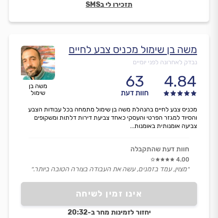
תזכירו לי בSMS
משה בן שימול מכניס צבע לחיים
נבדק לאחרונה לפני יומיים
63
4.84
משה בן
חוות דעת
שימול
מכניס צבע לחיים בהנהלת משה בן שימול מתמחה בכל עבודות הצבע
והסיוד למגזר הפרטי והעסקי כאחד צביעת דירות דלתות ומשקופים
צביעה אומנותית באומנות...
חוות דעת שהתקבלה
4.00
״מצוין, עמד בזמנים, עשה את העבודה בצורה הטובה ביותר.״
אינו זמין לשיחה
יחזור לזמינות מחר ב-20:32