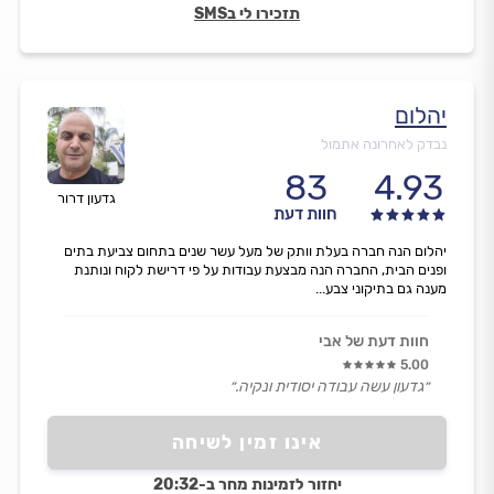
תזכירו לי בSMS
יהלום
נבדק לאחרונה אתמול
83
4.93
גדעון דרור
חוות דעת
יהלום הנה חברה בעלת וותק של מעל עשר שנים בתחום צביעת בתים
ופנים הבית, החברה הנה מבצעת עבודות על פי דרישת לקוח ונותנת
מענה גם בתיקוני צבע...
חוות דעת של אבי
5.00
״גדעון עשה עבודה יסודית ונקיה.״
אינו זמין לשיחה
יחזור לזמינות מחר ב-20:32