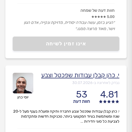
חוות דעת של שמחה
5.00
״הגיע בזמן, עשה עבודה יסודית, מדויקת ונקייה, אדם הגון
וישר, מאוד מרוצה ממנו.״
אינו זמין לשיחה
י. כהן קבלן עבודות שפכטל וצבע
נבדק לאחרונה ב-
30.07.2026
53
4.81
יוסי כהן
חוות דעת
י. כהן קבלן עבודות שפכטל וצבע החברה ותיקה ופועלת בענף מעל ל-20
שנה ומשתמשת בציוד המקצועי ביותר, טכניקות חדשות ומתקדמות
לצביעת כל סוגי הדירות ...