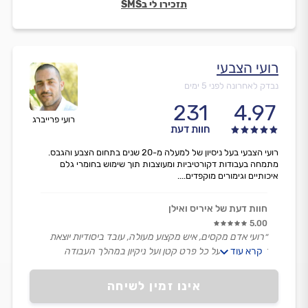
תזכירו לי בSMS
רועי הצבעי
נבדק לאחרונה לפני 5 ימים
231
4.97
רועי פרייברג
חוות דעת
רועי הצבעי בעל ניסיון של למעלה מ-20 שנים בתחום הצבע והגבס.
מתמחה בעבודות דקורטיביות ומעוצבות תוך שימוש בחומרי גלם
איכותיים וגימורים מוקפדים....
חוות דעת של איריס ואילן
5.00
״רועי אדם מקסים, איש מקצוע מעולה, עובד ביסודיות יוצאת
קרא עוד
דופן, מקפיד על כל פרט קטן ועל ניקיון במהלך העבודה
ובסיומה. עמד בהתחייבותו לגבי מועד תחילת העבודה, משך
העבודה ואיכותה. רועי בחור הגון, חרוץ ומנוסה נעים הליכות.
אינו זמין לשיחה
אנחנו מאד מרוצים וממליצים עליו בחום.״