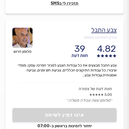
תזכירו לי בSMS
צבע התבל
נבדק לאחרונה אתמול
39
4.82
סלומון הרוש
חוות דעת
צבע התבל מבצעים את כל עבודות הצבע למגזר הפרטי, עסקי, מוסדי
וציבורי, כל עבודות התיקונים הכלליים, צביעת חוץ ופנים, צביעה
אומנותית,עבודות צבע...
חוות דעת של צפורה
5.00
״סולומון עשה עבודה מעולה.״
אינו זמין לשיחה
יחזור לזמינות בראשון ב-07:00