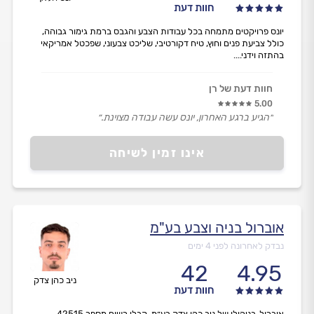
חוות דעת
יונס פרויקטים מתמחה בכל עבודות הצבע והגבס ברמת גימור גבוהה,
כולל צביעת פנים וחוץ, טיח דקורטיבי, שליכט צבעוני, שפכטל אמריקאי
בהתזה וידני....
חוות דעת של רן
5.00
״הגיע ברגע האחרון, יונס עשה עבודה מצוינת.״
אינו זמין לשיחה
אוברול בניה וצבע בע"מ
נבדק לאחרונה לפני 4 ימים
42
4.95
ניב כהן צדק
חוות דעת
אוברול, בניהולו של ניב כהן צדק בע״מ, קבלן רשום מספר 42515,