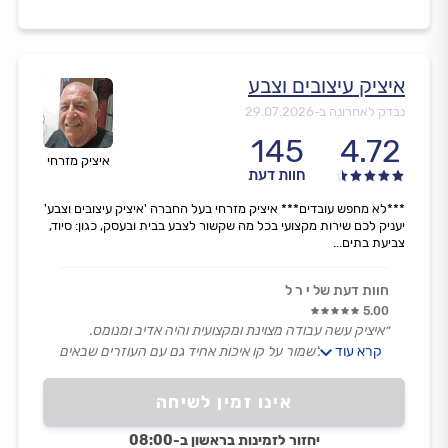
איציק עיצובים וצבע
נבדק לאחרונה ב-
29.07.2026
145
4.72
איציק מזרחי
חוות דעת
***לא מחפש עובדים*** איציק מזרחי בעל החברה 'איציק עיצובים וצבע'
יעניק לכם שירות מקצועי בכל מה שקשור לצבע בבית ובעסק, כגון: סיוד,
צביעת בתים...
חוות דעת של י ר ל
5.00
״איציק עשה עבודה מצוינת ומקצועית והיה אדיב ומנומס.
קרא עוד
רק ממליצה לשמור על קו איכות אחיד גם עם העוזרים שבאים
לעבוד איתו מבחינת ניקיון בצביעה.״
אינו זמין לשיחה
יחזור לזמינות בראשון ב-08:00