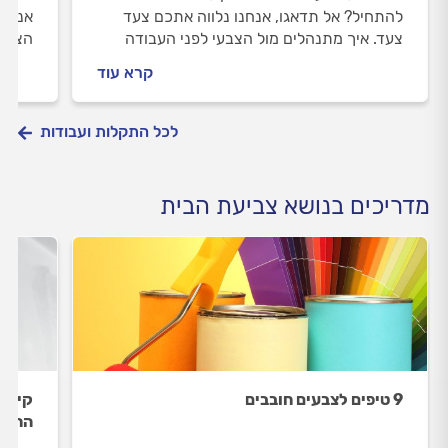
להתחיל? אל תדאגו, אנחנו נלווה אתכם צעד
אנחנו
צעד. איך מתנהלים מול הצבעי לפני העבודה
הצבעי
ובמהלכה וכמה זה יעלה לכם? כל התשובות
צביעת
קרא עוד
לפניכם.
לכל התקלות ועבודות
מדריכים בנושא צביעת הבית
9 טיפים לצבעים חובבים
קיר ח
החלק