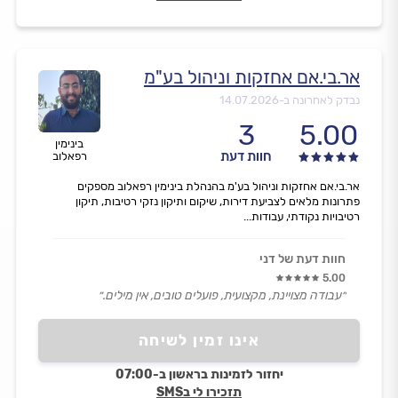
אר.בי.אם אחזקות וניהול בע"מ
נבדק לאחרונה ב-
14.07.2026
3
5.00
בינימין
חוות דעת
רפאלוב
אר.בי.אם אחזקות וניהול בע'מ בהנהלת בינימין רפאלוב מספקים
פתרונות מלאים לצביעת דירות, שיקום ותיקון נזקי רטיבות, תיקון
רטיבויות נקודתי, עבודות...
חוות דעת של דני
5.00
״עבודה מצויינת, מקצועית, פועלים טובים, אין מילים.״
אינו זמין לשיחה
יחזור לזמינות בראשון ב-07:00
תזכירו לי בSMS