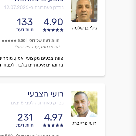
נבדק לאחרונה ב-
12.07.2026
133
4.90
גילי בן שלמה
חוות דעת
חוות דעת של דולי
5.00
״אדם נחמד, עבד טוב ונקי.״
צוות צבעים מקצועי ואמין, מומחי
בחומרים איכותיים בלבד, לעבוד ב
רועי הצבעי
נבדק לאחרונה לפני 6 ימים
231
4.97
רועי פרייברג
חוות דעת
חוות דעת של איריס ואילן
5.00