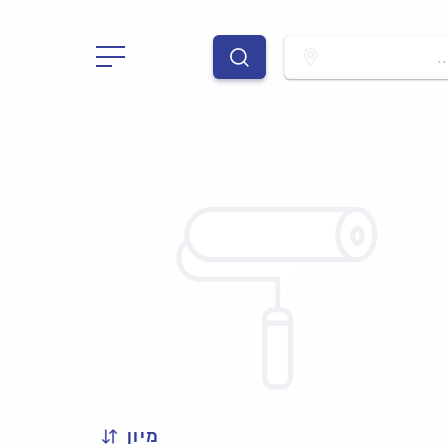
.
מיון