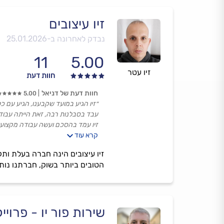
זיו עיצובים
נבדק לאחרונה ב-
25.01.2026
11
5.00
זיו עטר
חוות דעת
חוות דעת של דניאל
5.00
״זיו הגיע במועד שקבענו, הגיע עם כ
עבד בסבלנות רבה, זאת הייתה עבודה
זיו עמד בהסכם ועשה עבודה מקצועית
קרא עוד
בדק מספר פעמים את העבודה על מנת 
בסיום העבודה דאג להשאיר שטח נקי
המחיר והתשלום היה נוח והוגן ביחס 
הטובים ביותר בשוק, חברתנו נות
ממליץ עליו בחום רב.״
שירות פור יו - פרוי