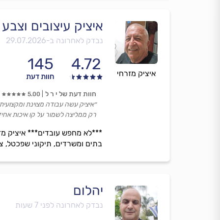
איציק עיצובים וצבע
נבדק לאחרונה ב-
29.07.2026
145
4.72
איציק מזרחי
חוות דעת
חוות דעת של י ר ל
5.00
״איציק עשה עבודה מצוינת ומקצועית 
רק ממליצה לשמור על קו איכות אחיד 
***לא מחפש עובדים*** איציק מזר
בתים ומשרדים, תיקוני שפכטל, צב
יהלום
נבדק לאחרונה לפני 7 שעות