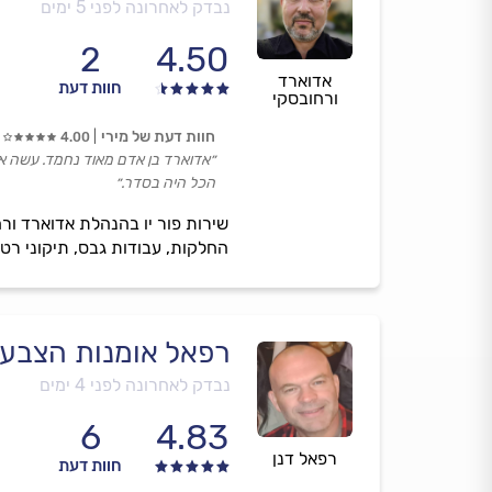
נבדק לאחרונה לפני 5 ימים
2
4.50
אדוארד
חוות דעת
ורחובסקי
חוות דעת של מירי
4.00
״אדוארד בן אדם מאוד נחמד. עשה את
הכל היה בסדר.״
שירות פור יו בהנהלת אדוארד ור
החלקות, עבודות גבס, תיקוני רטי
רפאל אומנות הצבע
נבדק לאחרונה לפני 4 ימים
6
4.83
רפאל דנן
חוות דעת