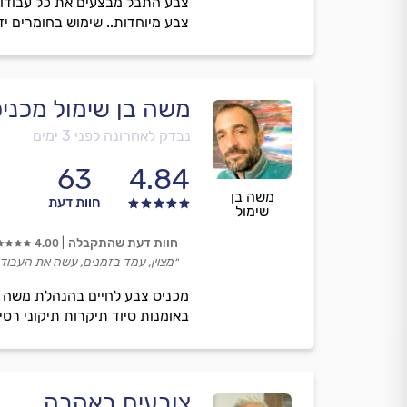
צבע התבל מבצעים את כל עבודות ה
צבע מיוחדות.. שימוש בחומרים יד
משה בן שימול מכניס
נבדק לאחרונה לפני 3 ימים
63
4.84
משה בן
חוות דעת
שימול
חוות דעת שהתקבלה
4.00
״מצוין, עמד בזמנים, עשה את העבוד
מכניס צבע לחיים בהנהלת משה ב
באומנות סיוד תיקרות תיקוני רטי
צובעים באהבה