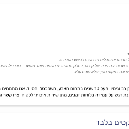
ל החומרים והכלים הדרושים לביצוע העבודה.
 שהצריכה גירוד של קירות, בחלק מהאזורים השמת חומר מקשר - בונדרול, שפכטל 
 וגם במקום נוסף שלא סוכם עליו.
לוודא שהכול תקין, אמר שאם בעוד זמן מה יידרש תיקון נוסף הוא יחזור.
.
זיו עיצובים הינה חברה בעלת ותק רב וניסיון מעל 10 שנים בתחום הצבע, השפכט
למחירי השוק.
נת דגש על עמידה בלוחות זמנים, מתן שירות איכותי ללקוח. צרו קשר ו
יקטים בלבד