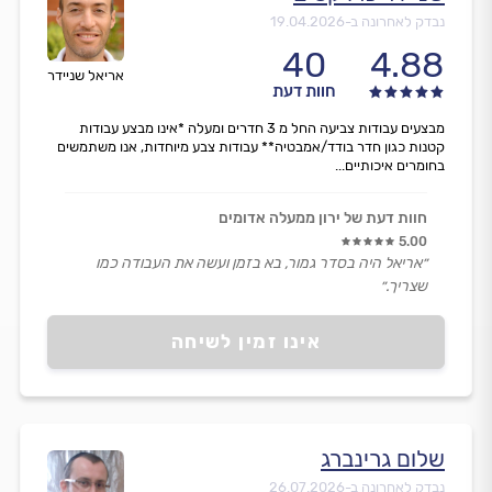
נבדק לאחרונה ב-
19.04.2026
40
4.88
אריאל שניידר
חוות דעת
מבצעים עבודות צביעה החל מ 3 חדרים ומעלה *אינו מבצע עבודות
קטנות כגון חדר בודד/אמבטיה** עבודות צבע מיוחדות, אנו משתמשים
בחומרים איכותיים...
חוות דעת של ירון ממעלה אדומים
5.00
״אריאל היה בסדר גמור, בא בזמן ועשה את העבודה כמו
שצריך.״
אינו זמין לשיחה
שלום גרינברג
נבדק לאחרונה ב-
26.07.2026