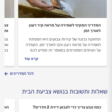
המדריך המקיף לשמירה על מראה קיר רענן
צבע ה
לאורך זמן
ותמנ
תחזוקה נכונה של קירות צבועים היא המפתח
צבע ש
לשמירה על מראה רענן ונקי לאורך זמן. הקפדה
של אי
על הטיפים המפורטים במאמר זה תסייע לכם
במספר
לשמור על הקירות שלכם במצב מצוין ולהימנע
הקיר.
קרא עוד
מהצורך בצביעה מחדש בתדירות גבוהה.
מקילו
לכל המדריכים
שאלות ותשובות בנושא צביעת הבית
כמה צבע צריך כדי לצבוע דירת 2 חדרים?
האם א