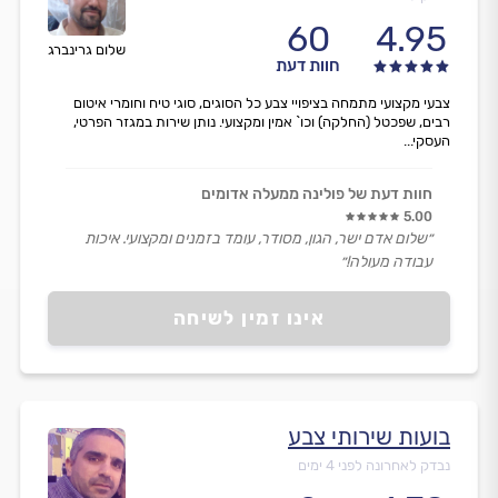
60
4.95
שלום גרינברג
חוות דעת
צבעי מקצועי מתמחה בציפויי צבע כל הסוגים, סוגי טיח וחומרי איטום
רבים, שפכטל (החלקה) וכו` אמין ומקצועי. נותן שירות במגזר הפרטי,
העסקי...
חוות דעת של פולינה ממעלה אדומים
5.00
״שלום אדם ישר, הגון, מסודר, עומד בזמנים ומקצועי. איכות
עבודה מעולה!״
אינו זמין לשיחה
בועות שירותי צבע
נבדק לאחרונה לפני 4 ימים