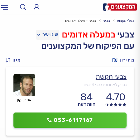
בעלי מקצוע
צבעי
צבעי - מעלה אדומים
תחום:
אינסטלטור, חשמלאי…
תחום
צבעי
במעלה אדומים
עם הפיקוח של המקצוענים
עיר:
תל אביב, חיפה…
עיר
מחירון
מיון
צבעי הקשת
נבדק לאחרונה לפני 4 ימים
84
4.70
אהרון קון
חוות דעת
053-6117167