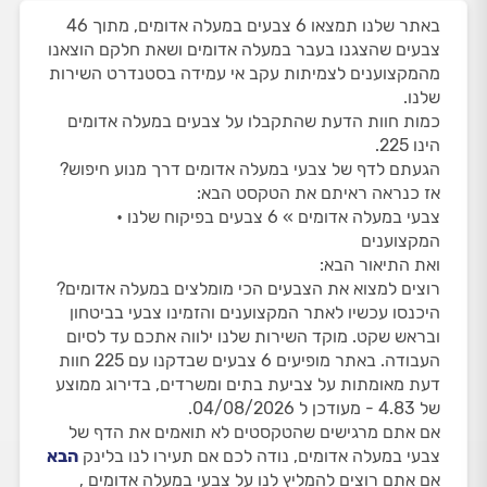
באתר שלנו תמצאו 6 צבעים במעלה אדומים, מתוך 46
צבעים שהצגנו בעבר במעלה אדומים ושאת חלקם הוצאנו
מהמקצוענים לצמיתות עקב אי עמידה בסטנדרט השירות
שלנו.
כמות חוות הדעת שהתקבלו על צבעים במעלה אדומים
הינו 225.
הגעתם לדף של צבעי במעלה אדומים דרך מנוע חיפוש?
אז כנראה ראיתם את הטקסט הבא:
צבעי במעלה אדומים » 6 צבעים בפיקוח שלנו •
המקצוענים
ואת התיאור הבא:
רוצים למצוא את הצבעים הכי מומלצים במעלה אדומים?
היכנסו עכשיו לאתר המקצוענים והזמינו צבעי בביטחון
ובראש שקט. מוקד השירות שלנו ילווה אתכם עד לסיום
העבודה. באתר מופיעים 6 צבעים שבדקנו עם 225 חוות
דעת מאומתות על צביעת בתים ומשרדים, בדירוג ממוצע
של 4.83 - מעודכן ל 04/08/2026.
אם אתם מרגישים שהטקסטים לא תואמים את הדף של
צבעי במעלה אדומים, נודה לכם אם תעירו לנו בלינק
הבא
אם אתם רוצים להמליץ לנו על צבעי במעלה אדומים ,