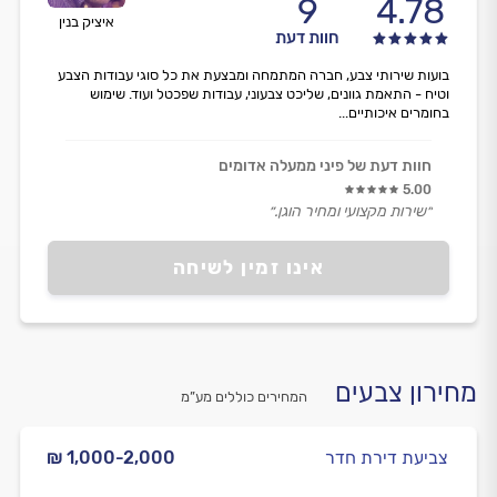
9
4.78
איציק בנין
חוות דעת
בועות שירותי צבע, חברה המתמחה ומבצעת את כל סוגי עבודות הצבע
וטיח - התאמת גוונים, שליכט צבעוני, עבודות שפכטל ועוד. שימוש
בחומרים איכותיים...
חוות דעת של פיני ממעלה אדומים
5.00
״שירות מקצועי ומחיר הוגן.״
אינו זמין לשיחה
מחירון צבעים
המחירים כוללים מע”מ
צביעת דירת חדר
₪ 1,000-2,000