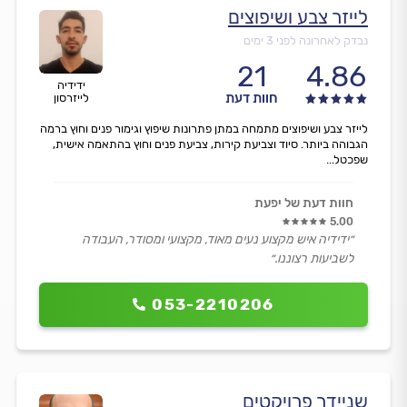
לייזר צבע ושיפוצים
נבדק לאחרונה לפני 3 ימים
21
4.86
ידידיה
חוות דעת
לייזרסון
לייזר צבע ושיפוצים מתמחה במתן פתרונות שיפוץ וגימור פנים וחוץ ברמה
הגבוהה ביותר. סיוד וצביעת קירות, צביעת פנים וחוץ בהתאמה אישית,
שפכטל...
חוות דעת של יפעת
5.00
״ידידיה איש מקצוע נעים מאוד, מקצועי ומסודר, העבודה
לשביעות רצוננו.״
053-2210206
שניידר פרויקטים