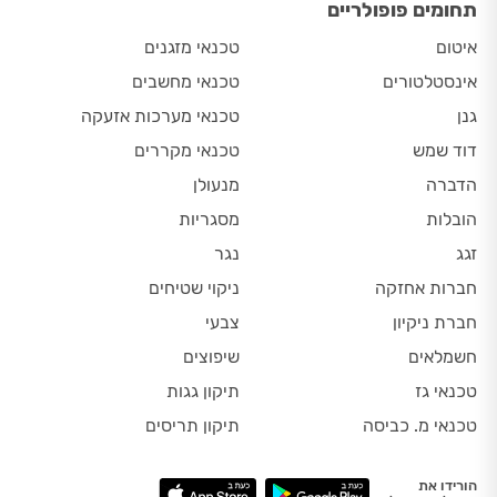
תחומים פופולריים
איטום
טכנאי מזגנים
אינסטלטורים
טכנאי מחשבים
גנן
טכנאי מערכות אזעקה
דוד שמש
טכנאי מקררים
הדברה
מנעולן
הובלות
מסגריות
זגג
נגר
חברות אחזקה
ניקוי שטיחים
חברת ניקיון
צבעי
חשמלאים
שיפוצים
טכנאי גז
תיקון גגות
טכנאי מ. כביסה
תיקון תריסים
הורידו את