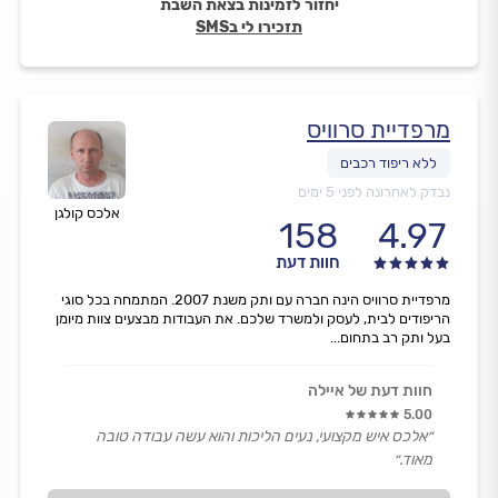
יחזור לזמינות בצאת השבת
תזכירו לי בSMS
מרפדיית סרוויס
נבדק לאחרונה לפני 5 ימים
אלכס קולגן
158
4.97
חוות דעת
מרפדיית סרוויס הינה חברה עם ותק משנת 2007. המתמחה בכל סוגי
הריפודים לבית, לעסק ולמשרד שלכם. את העבודות מבצעים צוות מיומן
בעל ותק רב בתחום...
חוות דעת של איילה
5.00
״אלכס איש מקצועי, נעים הליכות והוא עשה עבודה טובה
מאוד.״