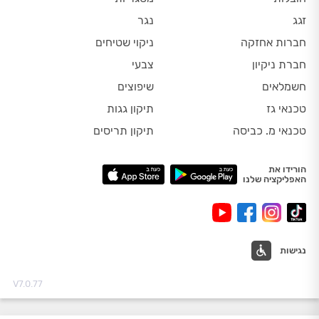
זגג
נגר
חברות אחזקה
ניקוי שטיחים
חברת ניקיון
צבעי
חשמלאים
שיפוצים
טכנאי גז
תיקון גגות
טכנאי מ. כביסה
תיקון תריסים
הורידו את
האפליקציה שלנו
נגישות
V7.0.77