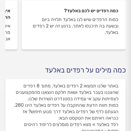
כמה רפדים יש לכם באלעד?
איך ה
הרפדי
כמות הרפדים שיש לנו באלעד תלויה ביום
ובשעה בה תיכנסו לאתר. ברגע זה יש 2 רפדים
איסוף
באלעד.
מתבצע
אנו מ
כמה מילים על רפדים באלעד
באתר שלנו תמצאו 2 רפדים באלעד, מתוך 8 רפדים
שהצגנו בעבר באלעד ושאת חלקם הוצאנו מהמקצוענים
לצמיתות עקב אי עמידה בסטנדרט השירות שלנו.
כמות חוות הדעת שהתקבלו על רפדים באלעד הינו 280.
הגעתם לדף של רפדים באלעד דרך מנוע חיפוש? אז
כנראה ראיתם את הטקסט הבא:
רפד באלעד » מצא רפדים מומלצים לריפוד רהיטים
וספות • המקצוענים