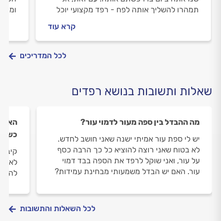
תמהרו להשליך אותה לפח - רפד מקצועי יוכל
וממה 
לחדש את הספה כך שתיראה כמו חדשה.
במדרי
קרא עוד
במדריך הבא נסביר איך מרפדים ספות מבד,
דמוי עור ועור, מתי אפשר להסתפק בתיקון
מקומי של הספה ואיך מתנהלים מול הרפד?
לכל המדריכים
שאלות ותשובות בנושא רפדים
מה ההבדל בין ספה מעור לדמוי עור?
האם ח
כשמר
יש לי ספת עור אמיתי ישנה שאני חושב לחדש.
לא בטוח שאני רוצה להוציא כל כך הרבה כסף
קיבלת
על עור, ואני שוקל לרפד את הספה בבד דמוי
לא כו
עור. האם יש הבדל משמעותי מבחינת עמידות?
להמשי
לכל השאלות והתשובות