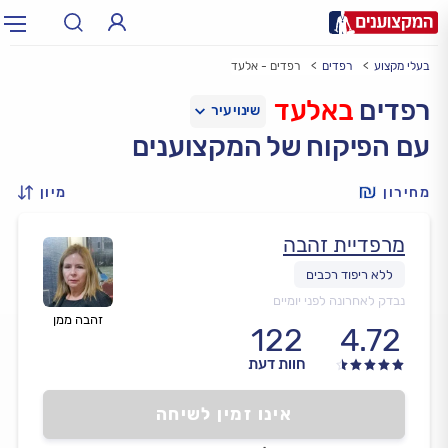
בעלי מקצוע
רפדים
רפדים - אלעד
תחום:
אינסטלטור, חשמלאי…
תחום
רפדים
באלעד
עם הפיקוח של המקצוענים
עיר:
תל אביב, חיפה…
עיר
מחירון
מיון
מרפדיית זהבה
נבדק לאחרונה לפני יומיים
זהבה ממן
122
4.72
חוות דעת
אינו זמין לשיחה