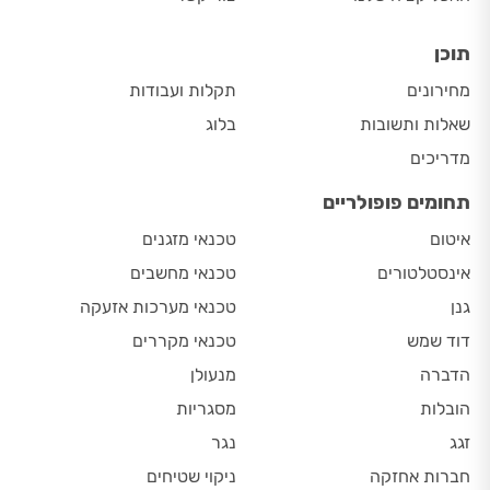
תוכן
מחירונים
תקלות ועבודות
שאלות ותשובות
בלוג
מדריכים
תחומים פופולריים
איטום
טכנאי מזגנים
אינסטלטורים
טכנאי מחשבים
גנן
טכנאי מערכות אזעקה
דוד שמש
טכנאי מקררים
הדברה
מנעולן
הובלות
מסגריות
זגג
נגר
חברות אחזקה
ניקוי שטיחים