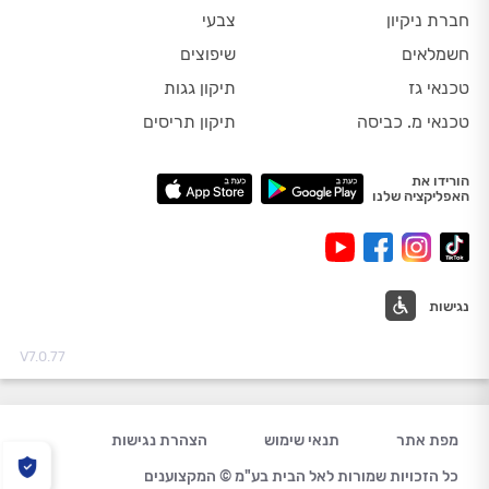
חברת ניקיון
צבעי
חשמלאים
שיפוצים
טכנאי גז
תיקון גגות
טכנאי מ. כביסה
תיקון תריסים
הורידו את
האפליקציה שלנו
נגישות
V7.0.77
מפת אתר
תנאי שימוש
הצהרת נגישות
כל הזכויות שמורות לאל הבית בע"מ © המקצוענים