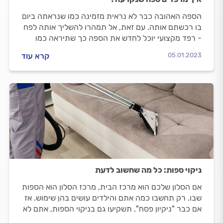
הספה האהובה כבר לא נראית מזמינה כמו שנראתה ביום
בו רכשתם אותה. עם זאת, אל תמהרו להשליך אותה לפח
- רפד מקצועי יוכל לחדש את הספה כך שתיראה כמו
חדשה. במדריך הבא נסביר איך מרפדים ספות מבד, דמוי
05.01.2023
קרא עוד
עור ועור, מתי אפשר להסתפק בתיקון מקומי של הספה
ואיך מתנהלים מול הרפד?
ניקוי ספות: כל מה שחשוב לדעת
אם הסלון שלכם הוא מרכז הבית, מרכז הסלון הוא הספות
שבו. רק תחשבו כמה אתם והילדים עושים בהן שימוש. אז
אם כבר "ניקיון פסח", תשקיעו גם בניקוי הספות, אתם לא
תאמינו כמה זה יפתיע אתכם.