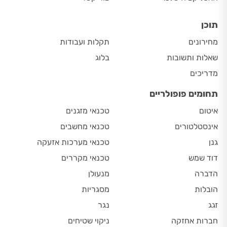
תוכן
מחירונים
תקלות ועבודות
שאלות ותשובות
בלוג
מדריכים
תחומים פופולריים
איטום
טכנאי מזגנים
אינסטלטורים
טכנאי מחשבים
גנן
טכנאי מערכות אזעקה
דוד שמש
טכנאי מקררים
הדברה
מנעולן
הובלות
מסגריות
זגג
נגר
חברות אחזקה
ניקוי שטיחים