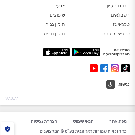
חברת ניקיון
צבעי
חשמלאים
שיפוצים
טכנאי גז
תיקון גגות
טכנאי מ. כביסה
תיקון תריסים
הורידו את
האפליקציה שלנו
נגישות
V7.0.77
מפת אתר
תנאי שימוש
הצהרת נגישות
כל הזכויות שמורות לאל הבית בע"מ © המקצוענים