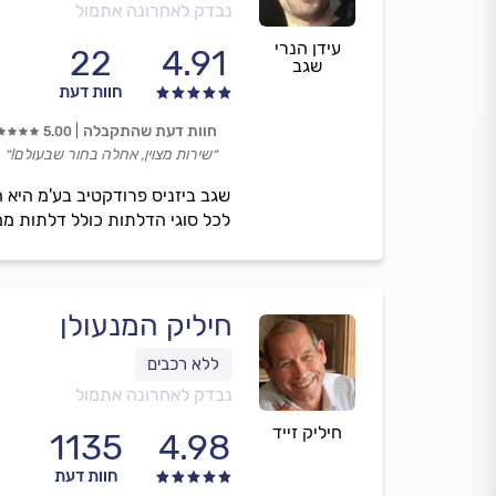
נבדק לאחרונה אתמול
עידן הנרי
22
4.91
שגב
חוות דעת
חוות דעת שהתקבלה
5.00
״שירות מצוין, אחלה בחור שבעולם!״
שגב ביזניס פרודקטיב בע'מ היא 
לכל סוגי הדלתות כולל דלתות ממ'ד
חיליק המנעולן
נבדק לאחרונה אתמול
חיליק זייד
1135
4.98
חוות דעת