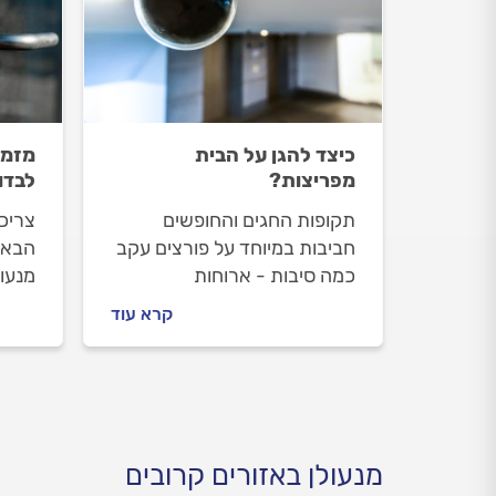
כיצד להגן על הבית
מזמי
מפריצות?
לבדו
תקופות החגים והחופשים
צריכי
חביבות במיוחד על פורצים עקב
הבא 
כמה סיבות - ארוחות
מנעול
משפחתיות ועל-האשים לרוב
לקרו
קרא עוד
שפירושן כמה שעות בהן הבית
וההמל
ריק מדיירים וחופשות בחו"ל
לשים
שפירושן כמה ימים בהם הבית
התשו
יעמוד ריק.
מנעולן באזורים קרובים