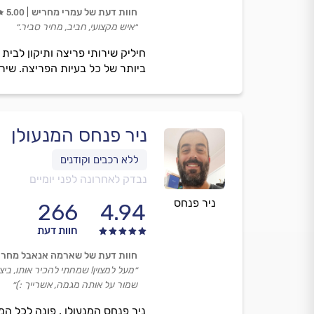
חוות דעת של עמרי מחריש
5.00
״איש מקצועי, חביב, מחיר סביר.״
ביותר של כל בעיות הפריצה. שירות
ניר פנחס המנעולן
נבדק לאחרונה לפני יומיים
ניר פנחס
266
4.94
חוות דעת
חוות דעת של שארמה אנאבל מחרי
״מעל למצוין! שמחתי להכיר אותו, בי
שמור על אותה מגמה, אשרייך :)״
ניר פנחס המנעולן . פונה לכל המ