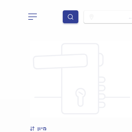
.
מיון