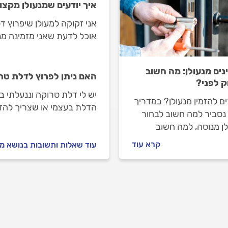
איך יודעים שמנעולן מקצו
אני זקוקה למעולן שיפרוץ ד
אוכל לדעת שאני מזמינה מנ
נים מנעולן: מה חשוב
האם ניתן לפרוץ לדלת טר
ק לפני?
יש לי דלת טרוקה וננעלתי 
ם להזמין מנעולן? במדריך
הדלת בעצמי או שצריך להזמ
נסביר למה חשוב לבחור
ן מנוסה, למה חשוב
א את כל חוות הדעת
קרא עוד
עוד שאלות ותשובות בנושא מ
צות עליו וגם, למה חשוב
 לב במהלך העבודה? כל
בות.