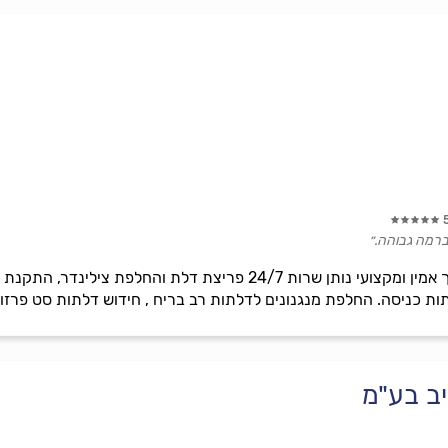
וברמה גבוהה.״
מאור כהן. מנעולן – מנעולן מוסמך אמין ומקצועי נותן שרות 24/7 פרי
ת כניסה. החלפת מנגנונים לדלתות רב בריח , חידוש דלתות סט פרזול
ב בע"מ