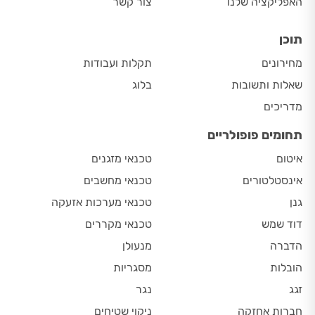
האפליקציה שלנו
צור קשר
תוכן
מחירונים
תקלות ועבודות
שאלות ותשובות
בלוג
מדריכים
תחומים פופולריים
איטום
טכנאי מזגנים
אינסטלטורים
טכנאי מחשבים
גנן
טכנאי מערכות אזעקה
דוד שמש
טכנאי מקררים
הדברה
מנעולן
הובלות
מסגריות
זגג
נגר
חברות אחזקה
ניקוי שטיחים