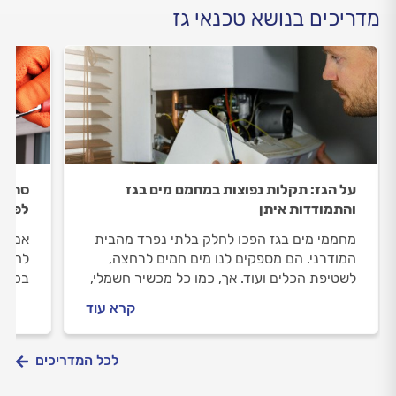
מדריכים בנושא טכנאי גז
על הגז: תקלות נפוצות במחמם מים בגז
סתימה
והתמודדות איתן
לפתרו
מחממי מים בגז הפכו לחלק בלתי נפרד מהבית
אם הל
המודרני. הם מספקים לנו מים חמים לרחצה,
להניח
לשטיפת הכלים ועוד. אך, כמו כל מכשיר חשמלי,
בכירי
גם הם עלולים לייצר לנו תקלות מפעם לפעם.
קרא עוד
מהן התקלות הנפוצות במחממי מים בגז ואיך
מתמודדים איתן? מתחילים.
לכל המדריכים