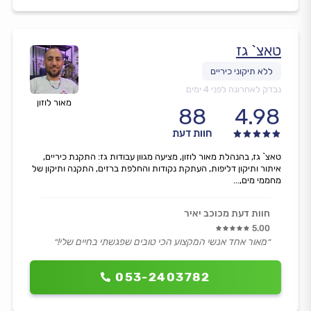
טאצ` גז
נבדק לאחרונה לפני 4 ימים
מאור לוזון
88
4.98
חוות דעת
טאצ` גז, בהנהלת מאור לוזון, מציעה מגוון עבודות גז: התקנת כיריים,
איתור ותיקון דליפות, העתקת נקודות והחלפת ברזים, התקנה ותיקון של
מחממי מים,...
חוות דעת מכוכב יאיר
5.00
״מאור אחד אנשי המקצוע הכי טובים שפגשתי בחיים שלי!״
053-2403782