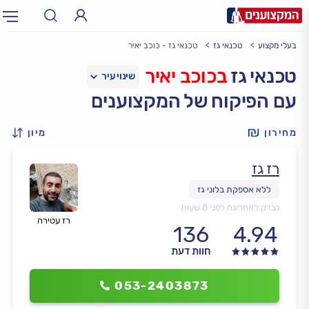
בעלי מקצוע
טכנאי גז
טכנאי גז - כוכב יאיר
תחום:
אינסטלטור, חשמלאי…
תחום
טכנאי גז
בכוכב יאיר
עם הפיקוח של המקצוענים
עיר:
תל אביב, חיפה…
עיר
מחירון
מיון
רז גז
נבדק לאחרונה לפני 8 שעות
רז עטירה
136
4.94
חוות דעת
053-2403873