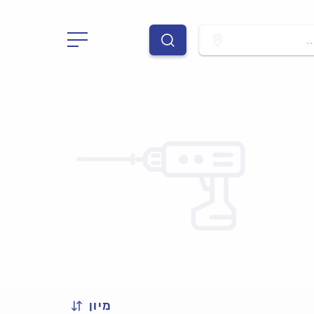
.
מיון