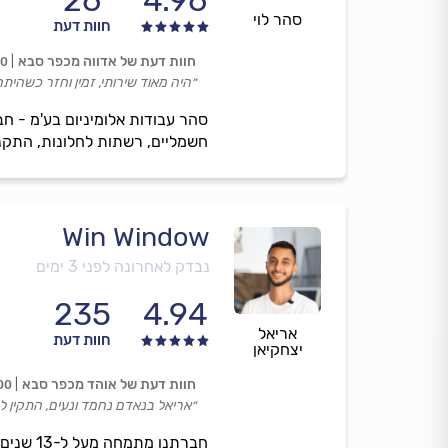
26
4.96
סהר לוי
חוות דעת
חוות דעת של אדווה מכפר סבא
00
״היה מאוד שירותי, זמין וחזר כשהית
סהר עבודות אלומיניום בע'מ - ח
חשמליים, רשתות לחלונות, התקנות
Win Window
נבדק לאחרונה לפני 3 ימים
235
4.94
אריאל
חוות דעת
יצחקיאן
חוות דעת של אוהד מכפר סבא
00
״אריאל בנאדם נחמד ונעים, התקין לי 2 חלונות, עשה את העבודה בזמן והיה מקצועי, אני מרוצ
חברתנו