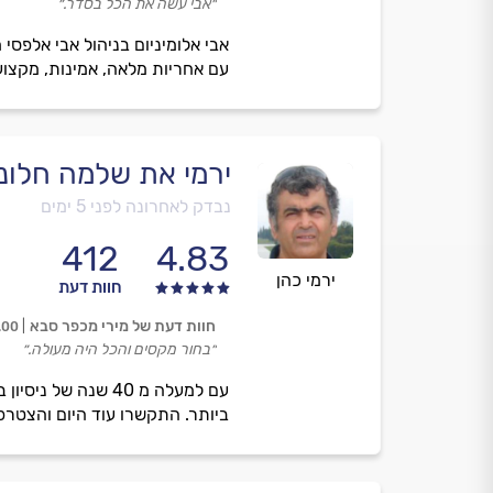
״אבי עשה את הכל בסדר.״
עם אחריות מלאה, אמינות, מקצועי
ירמי את שלמה חלונו
נבדק לאחרונה לפני 5 ימים
412
4.83
ירמי כהן
חוות דעת
חוות דעת של מירי מכפר סבא
.00
״בחור מקסים והכל היה מעולה.״
עם למעלה מ 40 שנ
ביותר. התקשרו עוד היום והצטרפ