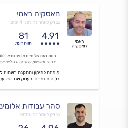
חאסקיה ראמי
נבדק לאחרונה לפני 4 ימים
81
4.91
ראמי
חוות דעת
חאסקיה
חוות דעת של חיים מכפר סבא
.00
״נחמד ומקצועי, עשה עבודה לשביעות 
מומחה לתיקון והתקנת רשתות לח
בלוחות זמנים. העסק שם דגש על מק
סהר עבודות אלומיני
נבדק לאחרונה אתמול