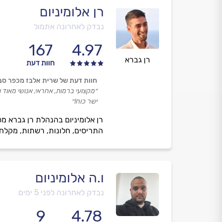
רן אלומיניום
נבדק לאחרונה אתמול
167
4.97
רן גברא
חוות דעת
חוות דעת של שרית אלבז מכפר סב
״מקצועי ברמות, אחראי, אנושי מאוד ו
ישר כוח!״
רן אלומיניום בהנהלת רן גברא מס
התריסים, חלונות, רשתות, מקלחונ
ו.ה אלומיניום
נבדק לאחרונה לפני 5 ימים
9
4.78