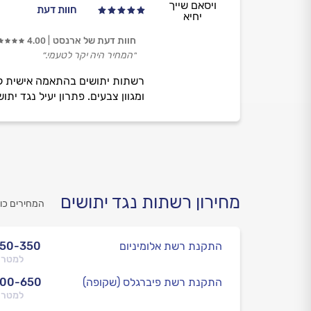
ויסאם שייך
חוות דעת
יחיא
חוות דעת של ארנסט
4.00
״המחיר היה יקר לטעמי.״
רשתות יתושים בהתאמה אישית לכל
ומגוון צבעים. פתרון יעיל נגד ית
מחירון רשתות נגד יתושים
המחירים כו
התקנת רשת אלומיניום
250-350
למטר 
התקנת רשת פיברגלס (שקופה)
400-650
למטר 