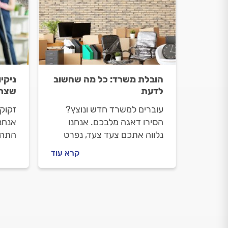
הובלת משרד: כל מה שחשוב
ניקיו
לדעת
שצרי
עוברים למשרד חדש ונוצץ?
זקוקי
הסירו דאגה מלבכם. אנחנו
אנחנו
נלווה אתכם צעד צעד, נפרט
התהלי
מה חשוב לבדוק לפני שמזמינים
שיפו
קרא עוד
חברת הובלה, איך מתנהלים
הניקי
מולו וכמה תעלה לכם ההובלה.
וכמה 
התשו