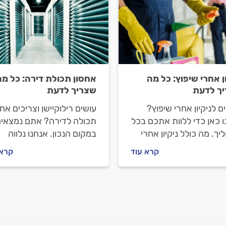
ן אחרי שיפוץ: כל מה
אחסון תכולת דירה: כל מה
ך לדעת
שצריך לדעת
ם לניקיון אחרי שיפוץ?
עושים רילוקיישן וצריכים אחס
 כאן כדי ללוות אתכם בכל
תכולה לדירה? אתם נמצאי
ך. מה כולל ניקיון אחרי
במקום הנכון. אנחנו נלווה
ץ, איך מתנהלים מול חברת
אתכם ונסביר מה חשוב לבד
קרא עוד
קרא 
ון לפני העבודה ובמהלכה
לפני שסוגרים עם חברת אחס
יעלה הניקיון? כל
איך מומלץ להתנהל מולה וכ
בות לפניכם.
העבודה תעלה לכם. התשוב
לפניכם