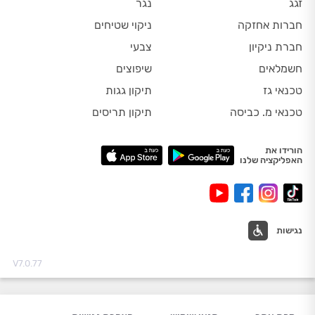
זגג
נגר
חברות אחזקה
ניקוי שטיחים
חברת ניקיון
צבעי
חשמלאים
שיפוצים
טכנאי גז
תיקון גגות
טכנאי מ. כביסה
תיקון תריסים
הורידו את
האפליקציה שלנו
נגישות
V7.0.77