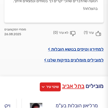
רגועה שהדברים שהכי יקרים לך בטוחים ונמצאים איתך.
בהצלחה!
מומחי המקצוענים
עזר (
1
)
לא עזר (
0
)
26.08.2025
למחירון וטיפים בנושא הובלות >
למובילים מומלצים בפיקוח שלנו >
מובילים
בתל אביב
שינוי עיר
מרליאון הובלות בע"מ
ויקטו