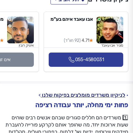
אבו עאבד איהם בע"מ
מספר
4.71
(92 חוו"ד)
מוניר אבו עאבד
איציק רובין
055-4580031
אינו ז
לניקיון משרדים מומלצים בפיקוח שלנו
פחות ימי מחלה, יותר עבודה רציפה
1️⃣ משרדים הם חללים סגורים שבהם אנשים רבים שוהים
שעות ארוכות יחד, מה שהופך אותם לקרקע פורייה להעברת
חיידקים ווירוסים. ידיות של דלתות, כפתורי מעלית, מקלדות