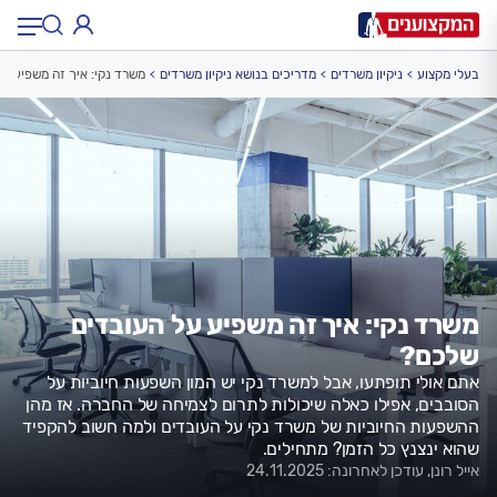
בעלי מקצוע
ניקיון משרדים
מדריכים בנושא ניקיון משרדים
משרד נקי: איך זה משפיע ע
תחום:
תחום
עיר:
תל אביב, חיפה…
עיר
משרד נקי: איך זה משפיע על העובדים
שלכם?
אתם אולי תופתעו, אבל למשרד נקי יש המון השפעות חיוביות על
הסובבים, אפילו כאלה שיכולות לתרום לצמיחה של החברה. אז מהן
ההשפעות החיוביות של משרד נקי על העובדים ולמה חשוב להקפיד
שהוא ינצנץ כל הזמן? מתחילים.
אייל רונן, עודכן לאחרונה: 24.11.2025