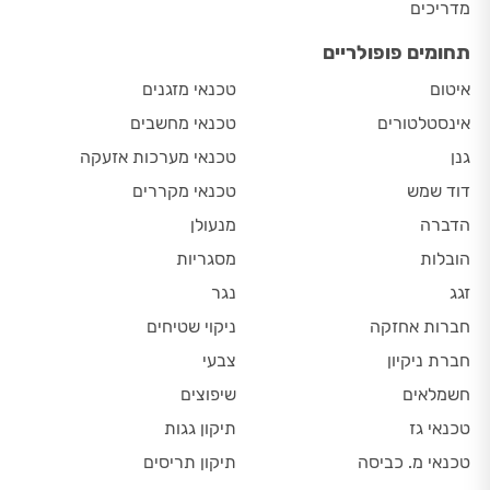
מדריכים
תחומים פופולריים
איטום
טכנאי מזגנים
אינסטלטורים
טכנאי מחשבים
גנן
טכנאי מערכות אזעקה
דוד שמש
טכנאי מקררים
הדברה
מנעולן
הובלות
מסגריות
זגג
נגר
חברות אחזקה
ניקוי שטיחים
חברת ניקיון
צבעי
חשמלאים
שיפוצים
טכנאי גז
תיקון גגות
טכנאי מ. כביסה
תיקון תריסים