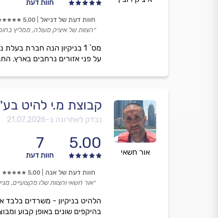
חוות דעת
חוות דעת של דניאל
5.00
״הצוות של איציק מעולה, ממליץ בחום
מס` 1 בניקיון הנה חברת בעל
על פני אזורים נרחבים בארץ. החבר
קבוצת מ.י להיט בע"
נבדק לאחרונה ב-
21.07.2026
7
5.00
אור חשאי
חוות דעת
חוות דעת של אנה
5.00
״אור חשאי והצוות שלו מקצועיים, מגי
הלהיט בניקיון - משרדים בלבד א
בהיקפים שונים באופן קבוע ומבוצע בקרת איכו