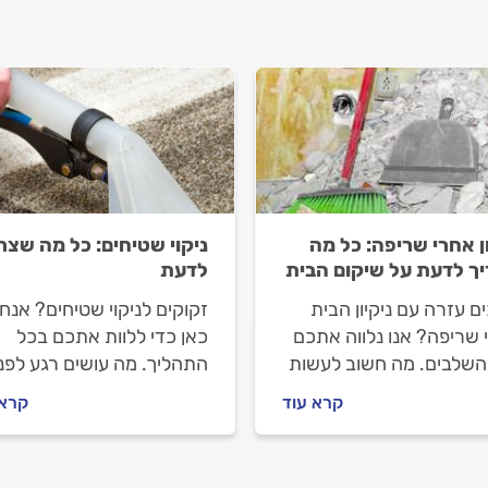
ון אחרי שריפה: כל מה
ניקוי שטיחים: כל מה שצר
ך לדעת על שיקום הבית
לדעת
ם עזרה עם ניקיון הבית
זקוקים לניקוי שטיחים? אנחנ
 שריפה? אנו נלווה אתכם
כאן כדי ללוות אתכם בכל
השלבים. מה חשוב לעשות
התהליך. מה עושים רגע לפני
שמזמינים חברת ניקון, איך
שמזמינים חברה לניקוי שטיח
קרא עוד
קרא 
ו מולם וכמה עולה ניקיון
איך מתנהלים מולה לפני
 שריפה? ריכזנו עבורכם
העבודה וכמה יעלה ניקוי
ל המידע.
שטיחים? כל התשובות לפני