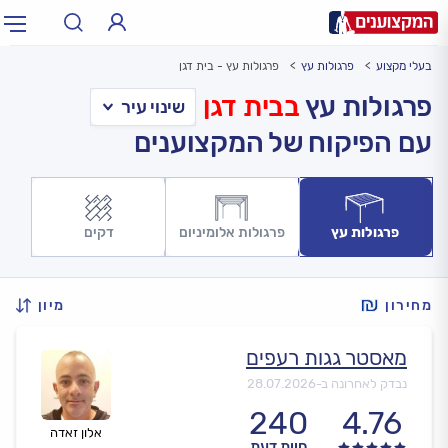
בעלי מקצוע
פרגולות עץ
פרגולות עץ - בית דגן
תחום:
אינסטלטור, חשמלאי…
תחום
פרגולות עץ
בבית דגן
עם הפיקוח של המקצוענים
עיר:
תל אביב, חיפה…
עיר
פרגולות עץ
פרגולות אלומיניום
דקים
מחירון
מיון
מאסטר גגות רעפים
נבדק לאחרונה ב-
28.07.2026
240
4.76
אלון זאדה
חוות דעת