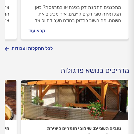
מתכננים התקנת דק בגינה או במרפסת? כאן
צריכי
תגלו איזה סוגי דקים קיימים, איך מכינים את
הנכון
השטח, מה חשוב לבדוק בחוזה העבודה וכיצד
צריך 
לבחור מתקין דקים מקצועי שילווה אתכם
כולל,
קרא עוד
בתהליך.
זה עו
לכל התקלות ועבודות
מדריכים בנושא פרגולות
טובים השניים: שילובי חומרים ליצירת
חידו