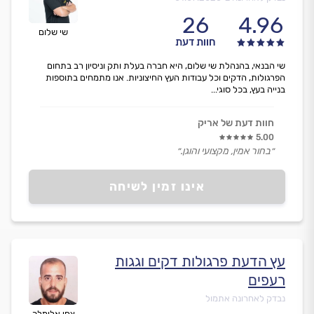
26
4.96
שי שלום
חוות דעת
שי הבנאי, בהנהלת שי שלום, היא חברה בעלת ותק וניסיון רב בתחום
הפרגולות, הדקים וכל עבודות העץ החיצוניות. אנו מתמחים בתוספות
בנייה בעץ, בכל סוגי...
חוות דעת של אריק
5.00
״בחור אמין, מקצועי והוגן.״
אינו זמין לשיחה
עץ הדעת פרגולות דקים וגגות
רעפים
נבדק לאחרונה אתמול
צחי אלימלך