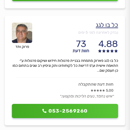
כל בו לגג
נבדק לאחרונה לפני 5 ימים
73
4.88
פרוק ותד
חוות דעת
כל בו לגג פארוק מתמחה בבניית פרגולות חידוש ושיקום פרגולות ע'י
התאמה אישית וע'פ דרישת כל לקוחותינו ותק וניסיון רב שנים בתחום כמו
כן העסק שם...
חוות דעת שהתקבלה
5.00
״איש נחמד, נעים הליכות ומקצועי.״
053-2569260