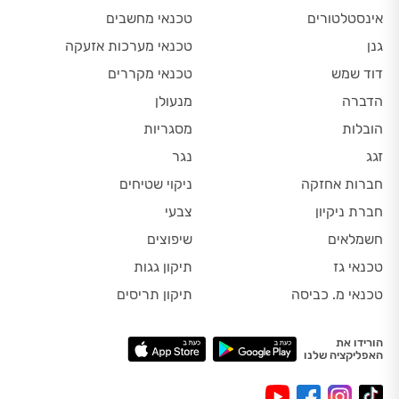
אינסטלטורים
טכנאי מחשבים
גנן
טכנאי מערכות אזעקה
דוד שמש
טכנאי מקררים
הדברה
מנעולן
הובלות
מסגריות
זגג
נגר
חברות אחזקה
ניקוי שטיחים
חברת ניקיון
צבעי
חשמלאים
שיפוצים
טכנאי גז
תיקון גגות
טכנאי מ. כביסה
תיקון תריסים
הורידו את
האפליקציה שלנו