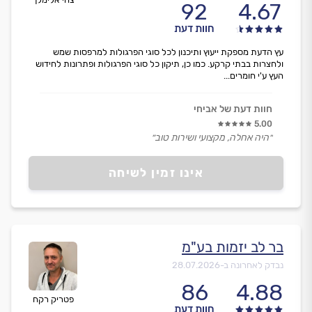
92
4.67
חוות דעת
עץ הדעת מספקת ייעוץ ותיכנון לכל סוגי הפרגולות למרפסות שמש
ולחצרות בבתי קרקע. כמו כן, תיקון כל סוגי הפרגולות ופתרונות לחידוש
העץ ע'י חומרים...
חוות דעת של אביחי
5.00
״היה אחלה, מקצועי ושירות טוב״
אינו זמין לשיחה
בר לב יזמות בע"מ
נבדק לאחרונה ב-
28.07.2026
86
4.88
פטריק רקח
חוות דעת