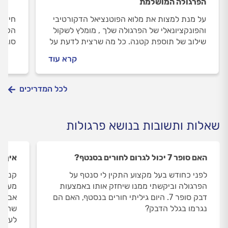
הפרגולה המושלמת
על מנת למצות את מלוא הפוטנציאל הדקורטיבי
חידוש
והפונקציונאלי של הפרגולה שלך , מומלץ לשקול
הקיים
שילוב של תוספת קטנה. כל מה שרצית לדעת על
סוגי 
חומרים לבניית פרגולה - בפנים.
חידוש
קרא עוד
לכל המדריכים
שאלות ותשובות בנושא פרגולות
האם סופר 7 יכול לגרום לחורים בסנטף?
איך ל
לפני כחודש בעל מקצוע התקין לי סנטף על
קניתי
הפרגולה וביקשתי ממנו שיחזק אותו באמצעות
מערבה
דבק סופר 7. היום גיליתי חורים בנסטף, האם הם
אבל א
נגרמו בגלל הדבק?
שהלחו
לעשו