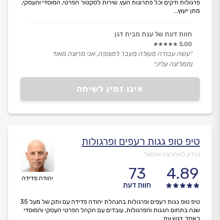
פרגולות ודקים וכל פתרונות העץ. שירות לסקטור הפרטי, המוסדי והעסקי,
מתן ייעוץ...
חוות דעת של ענת מבית דגן
5.00
״עשה עבודה מעולה מעבר למצופה, אני מרוצה מאוד
ןממליצה עליו.״
אינו זמין לשיחה
טיפ טופ גגות רעפים ופרגולות
נבדק לאחרונה אתמול
73
4.89
יהודה פדידה
חוות דעת
טיפ טופ גגות רעפים ופרגולות בהנהלת יהודה פדידה עם ותק של מעל 35
שנה בתחום הגגות והפרגולות, עובדים עם הקהל הפרטי העסקי והמוסדי
כאחד. דגש עם...