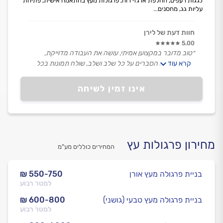
לגגות רעפים, החלפת ארגזי רוח, פרגולות מעץ בהתאמה אישית, פתיחת
עליות גג, מחסנים...
חוות דעת של לירן
5.00
״טוב מדובר במקצוען אמיתי, עושה את העבודה מדוייקת,
קרא עוד
מקצועית, עם הסברים על כל שלב ושלב, שולח תמונות בכל
שלב ושלב, בן אדם עם אוזן קשבת, רוצה רק לרצות את
הלקוח, אין מילים, תותח.״
אינו זמין לשיחה
מחירון פרגולות עץ
המחירים כוללים מע”מ
בניית פרגולה מעץ אורן
₪ 550-750
למטר רבוע
בניית פרגולה מעץ טבעי (גושני)
₪ 600-800
למטר רבוע