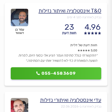
T&O אינסטלציה ואיתור נזילות
נבדק לאחרונה לפני 4 ימים
23
4.96
עמר בן
חוות דעת
דאהוד
חוות דעת של דלית
5.00
״התקשרתי בגלל סתימה ועמר הגיע אלי בסוף היום, למרות
השעה המאוחרת כדי לא להשאיר אותי עם הסתימה.״
055-4583609
עדי אינסטלציה ואיתורי נזילות
נבדק לאחרונה ב-
22.06.2026