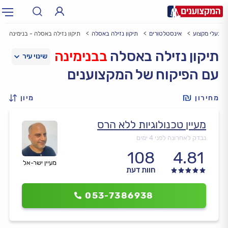
בעלי מקצוע
אינסטלטורים
תיקון נזילה באסלה
תיקון נזילה באסלה - בנימינה
תחום:
אינסטלטור, חשמלאי…
תחום
תיקון נזילה באסלה
בבנימינה
עם הפיקוח של המקצוענים
עיר:
תל אביב, חיפה…
עיר
מחירון
מיון
מעיין טכנולוגיות ללא הרס
נבדק לאחרונה לפני 4 ימים
108
4.81
מעיין ישר-אל
חוות דעת
053-7386938