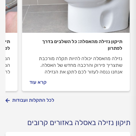
תיקון נזילה מהאסלה: כל השלבים בדרך
תיקון
לפתרון
לפתרו
נזילה מהאסלה יכולה להיות תקלה מורכבת
הניאג
שתצריך פירוק והרכבה מחדש של האסלה.
המים 
אנחנו ננסה לעזור לכם לתקן את הנזילה
לתקן 
בעצמכם ואם לא תצליחו, נלווה אתכם
דאגה,
קרא עוד
בהתנהלות מול האינסטלטור.
ונסיי
לכל התקלות ועבודות
תיקון נזילה באסלה באזורים קרובים