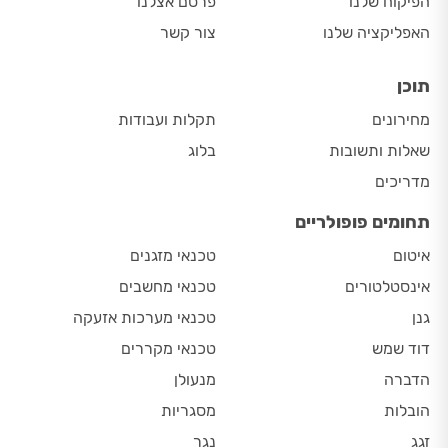
הפיקוח שלנו
פרסם אצלנו
האפליקציה שלנו
צור קשר
תוכן
מחירונים
תקלות ועבודות
שאלות ותשובות
בלוג
מדריכים
תחומים פופולריים
איטום
טכנאי מזגנים
אינסטלטורים
טכנאי מחשבים
גנן
טכנאי מערכות אזעקה
דוד שמש
טכנאי מקררים
הדברה
מנעולן
הובלות
מסגריות
זגג
נגר