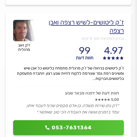
ז`ק ליטושים-לשיש רצפה ואבן
רצפה
נבדק לאחרונה לפני 5 ימים
ז'ק זאב
99
4.97
מרגלית
חוות דעת
ז`ק ליטושים בניהולו של ז`ק מרגלית מתמחה בליטוש כל אבן שיש
ומשיגים רמת גמר שגורמת ללקוח להיות שבע רצון. החברה מתעסקת
בליטושים,הברקות...
חוות דעת של דפנה מבאר שבע
5.00
״ז'ק נתן שירות מעולה, בן אדם מקסים שכיף לעבוד איתו,
עמד בזמנים ועשה את העבודה הכי טוב שאפשר.״
053-7631364