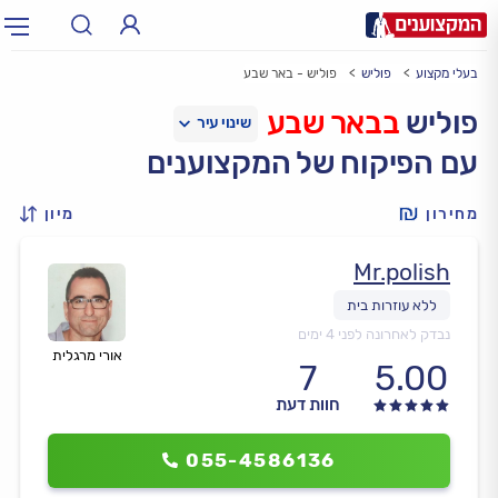
בעלי מקצוע
פוליש
פוליש - באר שבע
תחום:
אינסטלטור, חשמלאי…
תחום
פוליש
בבאר שבע
עם הפיקוח של המקצוענים
עיר:
תל אביב, חיפה…
עיר
מחירון
מיון
Mr.polish
נבדק לאחרונה לפני 4 ימים
אורי מרגלית
7
5.00
חוות דעת
055-4586136