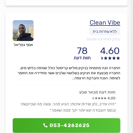
Clean Vibe
נבדק לאחרונה אתמול
אסף גמליאל
78
4.60
חוות דעת
החברה הנה מתמחה בניקיון פוליש קריסטל כולל שטיפה בלחץ מים,
החברה מבצעת את הניקיון בשלושה שלבים אשר מחדירה את החומר
לשימור, הגנה והברקת הרצפה...
חוות דעת מבאר שבע
4.00
״היה אדיב, נתן שירות איכותי, הגיע מהר, עשה מה שביקשתי
ובסוף העבודה יצא יותר יקר ממה שאמר.״
053-4262625