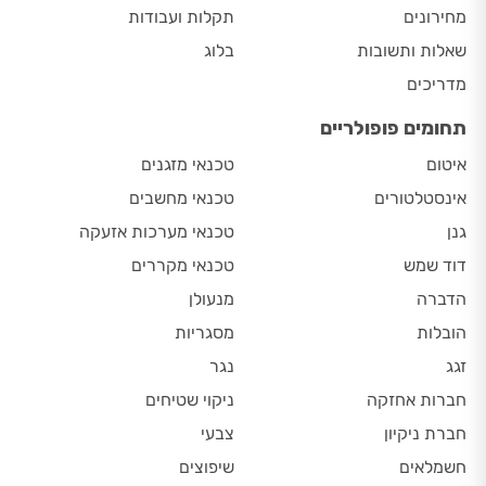
מחירונים
תקלות ועבודות
שאלות ותשובות
בלוג
מדריכים
תחומים פופולריים
איטום
טכנאי מזגנים
אינסטלטורים
טכנאי מחשבים
גנן
טכנאי מערכות אזעקה
דוד שמש
טכנאי מקררים
הדברה
מנעולן
הובלות
מסגריות
זגג
נגר
חברות אחזקה
ניקוי שטיחים
חברת ניקיון
צבעי
חשמלאים
שיפוצים