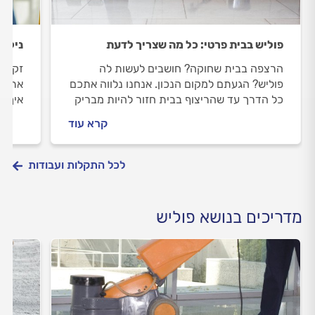
פוליש בבית פרטי: כל מה שצריך לדעת
ניקיו
הרצפה בבית שחוקה? חושבים לעשות לה
זקוקי
פוליש? הגעתם למקום הנכון. אנחנו נלווה אתכם
אתכם 
כל הדרך עד שהריצוף בבית חזור להיות מבריק
איך מ
ויפה. מה חשוב לבדוק לפני שעושים פוליש וכמה
ובמהל
קרא עוד
זה עולה? כל התשובות לפניכם.
לפניכ
לכל התקלות ועבודות
מדריכים בנושא פוליש