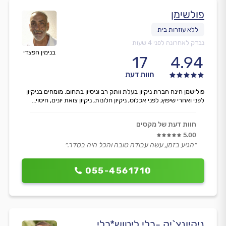
פולשימן
נבדק לאחרונה לפני 4 שעות
בנימין חפצדי
17
4.94
חוות דעת
פולישמן הינה חברת ניקיון בעלת וותק רב וניסיון בתחום. מומחים בניקיון
לפני ואחרי שיפוץ, לפני אכלוס, ניקיון חלונות, ניקיון צואת יונים, חיטוי...
חוות דעת של מקסים
5.00
״הגיע בזמן, עשה עבודה טובה והכל היה בסדר.״
055-4561710
ניקיונצ`יק -בלי ליטוש*בלי