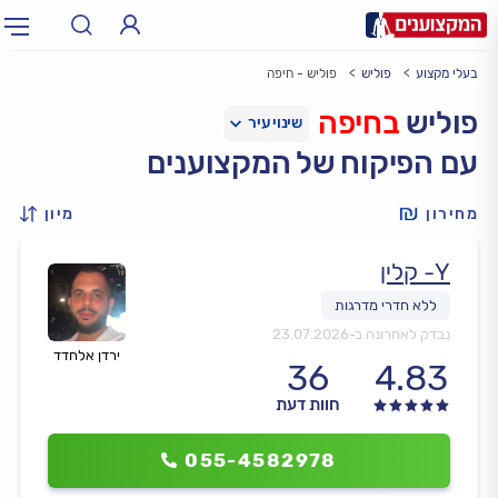
בעלי מקצוע
פוליש
פוליש - חיפה
תחום:
אינסטלטור, חשמלאי…
תחום
פוליש
בחיפה
עם הפיקוח של המקצוענים
עיר:
תל אביב, חיפה…
עיר
מחירון
מיון
Y- קלין
נבדק לאחרונה ב-
23.07.2026
ירדן אלחדד
36
4.83
חוות דעת
055-4582978