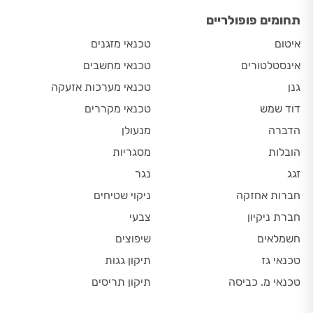
תחומים פופולריים
איטום
טכנאי מזגנים
אינסטלטורים
טכנאי מחשבים
גנן
טכנאי מערכות אזעקה
דוד שמש
טכנאי מקררים
הדברה
מנעולן
הובלות
מסגריות
זגג
נגר
חברות אחזקה
ניקוי שטיחים
חברת ניקיון
צבעי
חשמלאים
שיפוצים
טכנאי גז
תיקון גגות
טכנאי מ. כביסה
תיקון תריסים