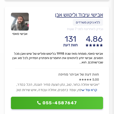
אבישי עיבוד וליטוש אבן
נבדק לאחרונה לפני 7 שעות
אבישי סאסי
131
4.86
חוות דעת
אבישי סאסי, מומחה מאז שנת 1998 בליטוש ופוליש של שיש ואבן מכל
הסוגים. אבישי יודע להתאים את החומרים והפתרון המדויק לכל סוג אבן
שברשותכם. הוא...
חוות דעת של אביתר מחיפה
5.00
״אבישי אחלה בחור, טוב, נתן הצעת מחיר הוגנת, הכל בסדר,
קרא עוד
הוגן, פיקס, אמין, עומד בזמנים, אחלה עבודה, איש שירות טוב
ועושה עבודה מהלב.״
055-4587647