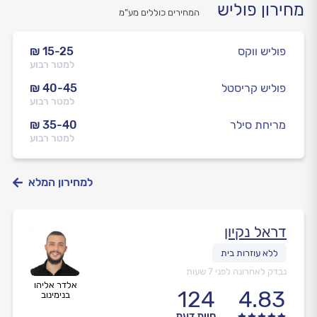
מחירון פוליש
המחירים כוללים מע”מ
פוליש ווקס
₪ 15-25
למטר רבוע
פוליש קריסטל
₪ 40-45
למטר רבוע
מריחת סילר
₪ 35-40
למטר רבוע
למחירון המלא
דראל נקיון
נבדק לאחרונה לפני 7 שעות
אלדר אליהו
124
4.83
בנימינוב
חוות דעת