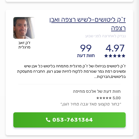
ז`ק ליטושים-לשיש רצפה ואבן
רצפה
נבדק לאחרונה לפני שבוע
ז'ק זאב
99
4.97
מרגלית
חוות דעת
ז`ק ליטושים בניהולו של ז`ק מרגלית מתמחה בליטוש כל אבן שיש
ומשיגים רמת גמר שגורמת ללקוח להיות שבע רצון. החברה מתעסקת
בליטושים,הברקות...
חוות דעת של אלכס מחיפה
5.00
״בחור מקצועי מאד וגבה מחיר הוגן.״
053-7631364