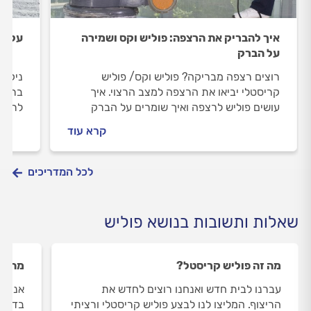
איך להבריק את הרצפה: פוליש וקס ושמירה
על הר
על הברק
רוצים רצפה מבריקה? פוליש וקס/ פוליש
ניקיו
קריסטלי יביאו את הרצפה למצב הרצוי. איך
בראש 
עושים פוליש לרצפה ואיך שומרים על הברק
לרצפה
הנוצץ? המדריך לריצוף המבריק.
ההבדל
קרא עוד
עושים
לעשות
לכל המדריכים
שאלות ותשובות בנושא פוליש
מה זה פוליש קריסטל?
מה הה
עברנו לבית חדש ואנחנו רוצים לחדש את
אני מע
הריצוף. המליצו לנו לבצע פוליש קריסטלי ורציתי
בדירה 