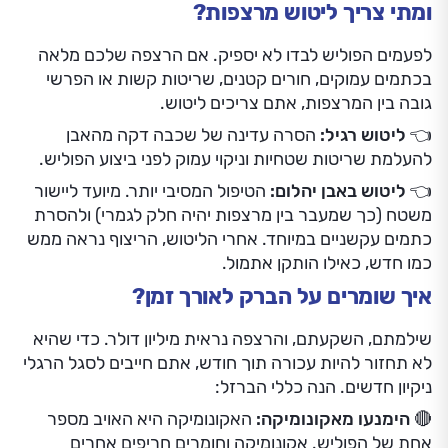
ומתי צריך ליטוש מרצפות?
לפעמים הפוליש לבדו לא יספיק. אם הרצפה שלכם מלאה
בכתמים עמוקים, חורים קטנים, שריטות קשות או הפרשי
גובה בין המרצפות, אתם צריכים ליטוש.
👈 ליטוש רגיל:
הסרה עדינה של שכבה דקה מהאבן
להעלמת שריטות שטחיות וניקוי עמוק לפני ביצוע הפוליש.
👈 ליטוש באבן יהלום:
הטיפול המסיבי יותר. מיועד ליישור
משטח (כך שמעבר בין מרצפות יהיה חלק לגמרי) ולהסרת
כתמים עקשניים במיוחד. אחרי הליטוש, הריצוף נראה ממש
כמו חדש, כאילו הותקן אתמול.
איך שומרים על הברק לאורך זמן?
שילמתם, השקעתם, והרצפה נראית מיליון דולר. כדי שהיא
לא תחזור להיות עכורה תוך חודש, אתם חייבים לסגל הרגלי
ניקיון חדשים. הנה כללי הברזל:
🔴 הימנעו מאקונומיקה:
האקונומיקה היא האויב מספר
אחת של הפוליש. אקונומיקה וחומרים חריפים אחרים