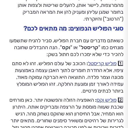
מהמרצפות, ליישר אותן, להעלים שריטות ולצפות אותן
בחומר שמגן עליהן ומעניק להן את המראה המבריק
("הרטוב") והיוקרתי.
סוגי הפוליש הנפוצים: מה מתאים לכם?
כשאתם מדברים עם חברת הפוליש, סביר להניח שתשמעו
מונחים כמו "
קריסטל
" או "
וקס
". הנה ההבדלים שחובה
להכיר כדי שלא ימכרו לכם חתול בשק:
1️⃣
פוליש קריסטל
:
הכוכב של עולם הפוליש. זהו לא סתם
ציפוי, אלא החדרת חומרים לתוך האבן עצמה באמצעות
מכונה וצמר פלדה. התוצאה היא הברקה עמוקה מאוד,
עמידה לאורך זמן ומונעת החלקה. זהו הפוליש המומלץ
ביותר לבתים פרטיים.
2️⃣
פוליש וקס
:
האופציה הזולה והפשוטה יותר. כאן מורחים
שכבת שעווה מומסת על הרצפה ומבריקים אותה. היתרון
הוא המחיר, אבל החיסרון הוא שהוקס נשחק מהר, רגיש
לגרירות של רהיטים ומשאיר סימנים שחורים. מתאים יותר
לדירות שכורות או לפני מכירה כשרוצים אפקט מהיר וזול.