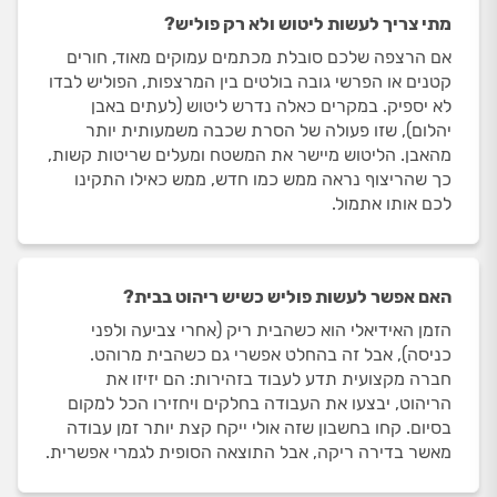
מתי צריך לעשות ליטוש ולא רק פוליש?
אם הרצפה שלכם סובלת מכתמים עמוקים מאוד, חורים
קטנים או הפרשי גובה בולטים בין המרצפות, הפוליש לבדו
לא יספיק. במקרים כאלה נדרש ליטוש (לעתים באבן
יהלום), שזו פעולה של הסרת שכבה משמעותית יותר
מהאבן. הליטוש מיישר את המשטח ומעלים שריטות קשות,
כך שהריצוף נראה ממש כמו חדש, ממש כאילו התקינו
לכם אותו אתמול.
האם אפשר לעשות פוליש כשיש ריהוט בבית?
הזמן האידיאלי הוא כשהבית ריק (אחרי צביעה ולפני
כניסה), אבל זה בהחלט אפשרי גם כשהבית מרוהט.
חברה מקצועית תדע לעבוד בזהירות: הם יזיזו את
הריהוט, יבצעו את העבודה בחלקים ויחזירו הכל למקום
בסיום. קחו בחשבון שזה אולי ייקח קצת יותר זמן עבודה
מאשר בדירה ריקה, אבל התוצאה הסופית לגמרי אפשרית.