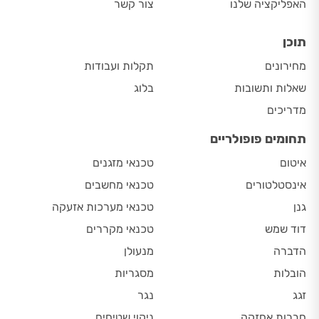
האפליקציה שלנו
צור קשר
תוכן
מחירונים
תקלות ועבודות
שאלות ותשובות
בלוג
מדריכים
תחומים פופולריים
איטום
טכנאי מזגנים
אינסטלטורים
טכנאי מחשבים
גנן
טכנאי מערכות אזעקה
דוד שמש
טכנאי מקררים
הדברה
מנעולן
הובלות
מסגריות
זגג
נגר
חברות אחזקה
ניקוי שטיחים