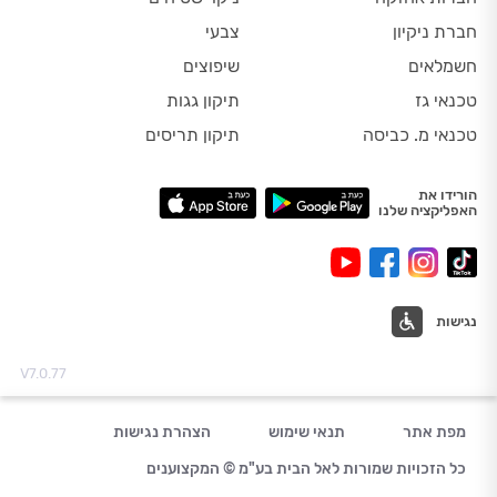
חברת ניקיון
צבעי
חשמלאים
שיפוצים
טכנאי גז
תיקון גגות
טכנאי מ. כביסה
תיקון תריסים
הורידו את
האפליקציה שלנו
נגישות
V7.0.77
מפת אתר
תנאי שימוש
הצהרת נגישות
כל הזכויות שמורות לאל הבית בע"מ © המקצוענים