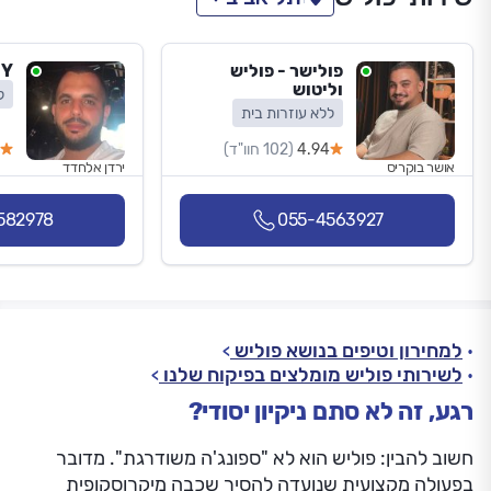
פולישר - פוליש
Y- קלין
וליטוש
ל
ללא עוזרות בית
4.94
(102 חוו"ד)
אושר בוקריס
ירדן אלחדד
582978
055-4563927
למחירון וטיפים בנושא פוליש
לשירותי פוליש מומלצים בפיקוח שלנו
רגע, זה לא סתם ניקיון יסודי?
חשוב להבין: פוליש הוא לא "ספונג'ה משודרגת". מדובר
בפעולה מקצועית שנועדה להסיר שכבה מיקרוסקופית