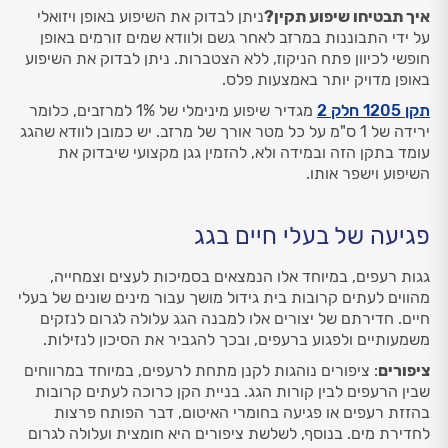
איך תבטיחו שיפוע תקין?
ניתן לבדוק את השיפוע באופן ויזואלי
על ידי התבוננות במרזב לאחר גשם ולוודא שמים זורמים באופן
חופשי לכיוון פתח הניקוז, ללא הצטברות. ניתן לבדוק את השיפוע
באופן מדויק יותר באמצעות פלס.
תקן 1205 חלק 2
מגדיר שיפוע מינימלי של 1% למרזבים, כלומר
ירידה של 1 ס"מ על כל מטר אורך של מרזב. יש כמובן לוודא שהגג
עומד בתקן הזה ובמידה ולא, להזמין גגן מקצועי שיבדוק את
השיפוע וישפר אותו.
פגיעה של בעלי חיים בגג
גגות רעפים, במיוחד אלו הנמצאים בסמיכות לעצים וצמחייה,
מהווים לעתים קרובות בית גידול מושך עבור מינים שונים של בעלי
חיים. חדירתם של יצורים אלו למבנה הגג עלולה לגרום לנזקים
משמעותיים ולפגוע ברעפים, ובכך להגביר את הסיכון לנזילות.
ציפורים
: ציפורים נוהגות לקנן מתחת לרעפים, במיוחד במרווחים
שבין הרעפים לבין קורות הגג. בניית הקן כרוכה לעתים קרובות
בהזזת רעפים או פגיעה בחומרי האיטום, דבר הפותח פרצות
לחדירת מים. בנוסף, לשלשת ציפורים היא חומצית ועלולה לגרום