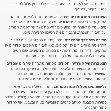
עומדים. שיפוע לא תקין או היעדר שיפוע לחלוטין עלול להוביל
למגוון בעיות, ביניהן:
הצטברות מים עומדים
: שיפוע לא מספק גורם להאטה בזרימת
המים, עד כדי היווצרות שלוליות ובריכות קטנות בתוך המרזב.
מים עומדים לאורך זמן מפעילים לחץ מתמשך על דפנות המרזב
ועל חיבורי הצנרת, ומגבירים את הסיכון לחדירת מים.
חדירת מים דרך החיבורים:
מים עומדים במרזב עלולים לחדור
דרך אטמים וחיבורים לא תקינים, כגון חיבורים רופפים, סדוקים או
שחוקים. חדירה זו מתרחשת גם במרזבים תקינים, שכן המים
מפעילים לחץ מתמשך על נקודות התורפה במערכת.
הצטברות של קורוזיה וחלודה:
נוכחות מתמדת של מים עומדים
בתוך המרזב מאיצה תהליכי קורוזיה וחלודה, בעיקר במרזבים
העשויים ממתכת. קורוזיה וחלודה פוגעות בשלמות המרזב,
גורמות להיווצרות חורים וסדקים, ומחלישות את עמידותו.
גלישת מים מעל לדפנות המרזב:
במקרים של גשם שוטף או
סתימה חלקית במרזב, שיפוע לא תקין עלול לגרום להצטברות
מים מהירה ולגלישתם מעל דפנות המרזב. מים אלו עלולים לחלחל
לקירות המבנה, לגרום לרטיבות ופגיעה בטיח ובצבע, ואף לחדור
לתוך המבנה.