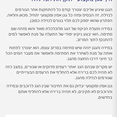
הגגן שיגיע אליכם יצטרך קודם כל להתחקות אחר הגורמים
לנזילה, זה הבסיס ומזה כל גגן אמין ומקצועי יתחיל. מכאן והלאה,
הפתרון שהוא יספק לכם תלוי בגורם לנזילה כמובן.
במידה ותעלת הניקוז של הגג מלוכלכלת מאוד והוא מזהה שם
סתימה, הוא יבצע ניקיון יסודי של התעלה על מנת לאפשר למים
להתנקז לתוך המרזב.
במידה והגגן יזהה שיש סתימה במרזב עצמו, הוא יצטרך לפתוח
אותה על מנת לשחרר את הסתימה ולאפשר את מעבר המים הכל
כך חיוני דרכו החוצה מהגג.
יש מקרים שבהם הגג יאתר רעפים סדוקים או שבורים, במצב כזה
לא תהיה לכם ברירה אלא להחליף את הרעפים הבעיייתיים
שגורמים לנזילה מהגג.
גגן אמין ומקצועי יבדוק גם את החיבור שבין הגג לרוכבים ובמידה
והרוכבים לא תקינים, לא תהיה ברירה אלא להחליף אותם
בחדשים.