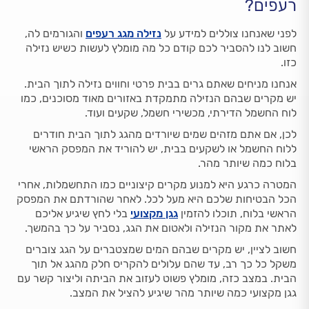
רעפים?
לפני שאנחנו צוללים למידע על
נזילה מגג רעפים
והגורמים לה,
חשוב לנו להסביר לכם קודם כל מה מומלץ לעשות כשיש נזילה
כזו.
אנחנו מניחים שאתם גרים בבית פרטי וחווים נזילה לתוך הבית.
יש מקרים שבהם הנזילה מתמקדת באזורים מאוד מסוכנים, כמו
לוח החשמל הדירתי, מכשירי חשמל, שקעים ועוד.
לכן, אם אתם מזהים שמים שיורדים מהגג לתוך הבית חודרים
ללוח החשמל או לשקעים בבית, יש להוריד את המפסק הראשי
בלוח כמה שיותר מהר.
המטרה כרגע היא למנוע מקרים קיצוניים כמו התחשמלות, אחרי
הכל הבטיחות שלכם היא מעל לכל. לאחר שהורדתם את המפסק
הראשי בלוח, תוכלו להזמין
גגן מקצועי
בלי לחץ שיגיע אליכם
לאתר את מקור הנזילה ולאטום את הגג, נסביר על כך בהמשך.
חשוב לציין, יש מקרים שבהם המים שמצטברים על הגג צוברים
משקל כל כך רב, עד שהם עלולים להקריס חלק מהגג אל תוך
הבית. במצב כזה, מומלץ פשוט לעזוב את הביתה וליצור קשר עם
גגן מקצועי כמה שיותר מהר שיגיע להציל את המצב.