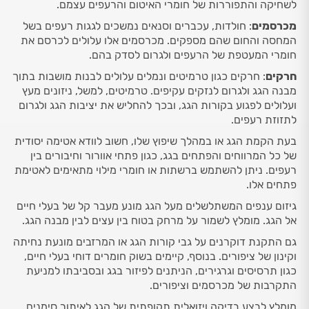
לשחיקה והתפוררות של חומרי האיטום והרעפים עצמם.
מכרסמים
: חולדות, עכברים וסנאים נמשכים לגגות רעפים בשל
המחסה והחום שהם מספקים. מכרסמים אלו עלולים לכרסם את
חומרי המעטפת של הרעפים ולגרום לסדק בהם.
חרקים
: חרקים כגון טרמיטים ונמלים עלולים לבנות מושבות בתוך
מבנה הגג ולגרום לנזקים עקיפים. טרמיטים, למשל, ניזונים מעץ
ועלולים לפגוע בקורות הגג, ובכך להחליש את יציבות הגג ולגרום
לתזוזת רעפים.
בעת הקמת הגג או במהלך שיפוץ שלו, חשוב לוודא אטימה יסודית
של כל המרווחים והפתחים בגג, כגון פתחי אוורור וחיבורים בין
רעפים. ניתן להשתמש ברשתות או חומרי מילוי מתאימים לאטימת
פתחים אלו.
גיזום ענפים המשתלשלים מעל הגג מונע מעבר קל של בעלי חיים
אל הגג. מומלץ לשמור על מרחק בטוח בין עצים לבין מבנה הגג.
גם התקנת דוקרנים על גבי קורות הגג או המרזבים מונעת נחיתה
וקינון של ציפורים. בנוסף, קיימים בשוק חומרים דוחי בעלי חיים,
כגון תרסיסים וגרגירים, הניתנים לפיזור בגג ובסביבתו למניעת
התקרבות של מכרסמים וציפורים.
מומלץ לבצע בדיקה ויזואלית תקופתית של הגג לאיתור סימנים