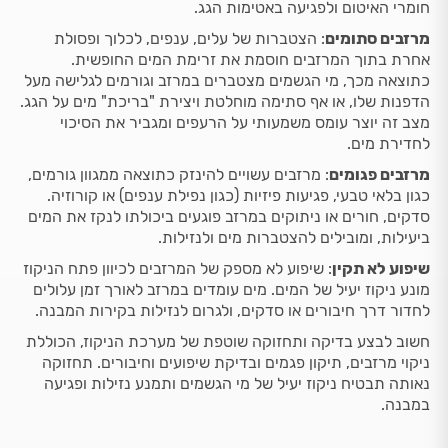
חומרי האיטום ולפגיעה באטימות הגג.
מרזבים סתומים
: הצטברות של עלים, ענפים, לכלוך ופסולת
אחרת בתוך המרזבים חוסמת את זרימת המים החופשית.
כתוצאה מכך, מי הגשמים מצטברים במרזב וגורמים לגלישה מעל
הדפנות שלו, או אף סתימה מוחלטת ויצירת "בריכת" מים על הגג.
מצב זה יוצר עומס משמעותי על הרעפים ומגביר את הסיכוי
לחדירת מים.
מרזבים פגומים
: מרזבים עשויים להינזק כתוצאה ממגוון גורמים,
כגון בלאי טבעי, פגיעות פיזיות (כגון נפילת ענפים) או קורוזיה.
סדקים, חורים או ניתוקים במרזב פוגעים ביכולתו לנקז את המים
ביעילות, ומובילים להצטברות מים ולנזילות.
שיפוע לא תקין
: שיפוע לא מספק של המרזבים לכיוון פתח הניקוז
מונע ניקוז יעיל של המים. מים עומדים במרזב לאורך זמן עלולים
לחדור דרך חיבורים או סדקים, ולגרום לנזילות בקירות המבנה.
חשוב לבצע בדיקה ותחזוקה שוטפת של מערכת הניקוז, הכוללת
ניקוי מרזבים, תיקון פגמים ובדיקת שיפועים וחיבורים. תחזוקה
נאותה תבטיח ניקוז יעיל של מי הגשמים ותמנע נזילות ופגיעה
במבנה.