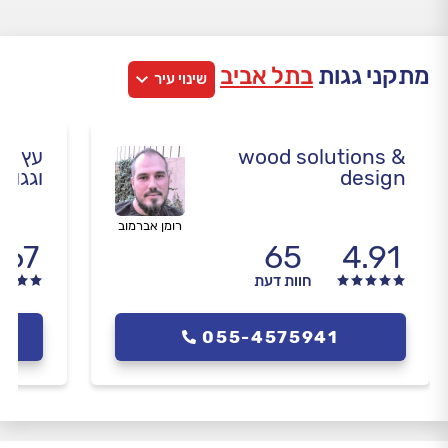
מתקני גגות
בתל אביב
שינוי עיר
wood solutions &
עץ הד
design
וגגות
רומן אברמוב
.67
65
4.91
חוות דעת
055-4575941