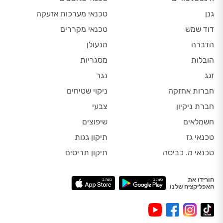
גנן
טכנאי מערכות אזעקה
דוד שמש
טכנאי מקררים
הדברה
מנעולן
הובלות
מסגריות
זגג
נגר
חברות אחזקה
ניקוי שטיחים
חברת ניקיון
צבעי
חשמלאים
שיפוצים
טכנאי גז
תיקון גגות
טכנאי מ. כביסה
תיקון תריסים
הורידו את
האפליקציה שלנו