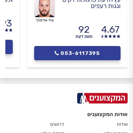
וגגות רעפים
.93
צחי אלימלך
92
4.67
חוות דעת
053-6117395
אודות המקצוענים
אודות
דרושים