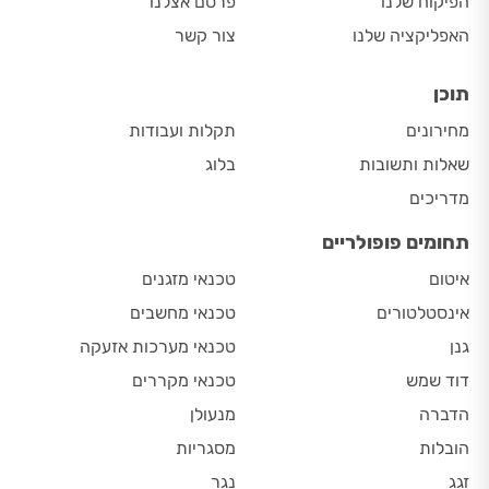
הפיקוח שלנו
פרסם אצלנו
האפליקציה שלנו
צור קשר
תוכן
מחירונים
תקלות ועבודות
שאלות ותשובות
בלוג
מדריכים
תחומים פופולריים
איטום
טכנאי מזגנים
אינסטלטורים
טכנאי מחשבים
גנן
טכנאי מערכות אזעקה
דוד שמש
טכנאי מקררים
הדברה
מנעולן
הובלות
מסגריות
זגג
נגר