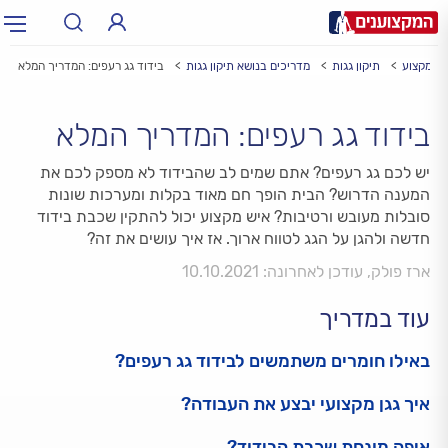
לי מקצוע
תיקון גגות
מדריכים בנושא תיקון גגות
בידוד גג רעפים: המדריך המלא
תחום:
תחום
בידוד גג רעפים: המדריך המלא
עיר:
תל אביב, חיפה…
עיר
יש לכם גג רעפים? אתם שמים לב שהבידוד לא מספק לכם את
המענה הדרוש? הבית הופך חם מאוד בקלות ומערכות שונות
סובלות מעובש ורטיבות? איש מקצוע יכול להתקין שכבת בידוד
חדשה ולהגן על הגג לטווח ארוך. אז איך עושים את זה?
ארז פולק, עודכן לאחרונה: 10.10.2021
עוד במדריך
באילו חומרים משתמשים לבידוד גג רעפים?
איך גגן מקצועי יבצע את העבודה?
איפה מונחת שכבת הבידוד?