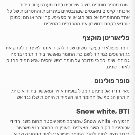
ישנם מספר חומרים בשוק שיכולים לתת מענה עבור בידוד
איכותי. קיימים ניואנסים שמתבטאים ביתרונות והחסרונות של כל
אחד מהחומרים אל מול מזג אוויר ספציפי, קר יותר או חם וכמובן
שכדאי לקחת בחשבון את ההבדלים במחירים.
פליאוריטן מוקצף
חומר פופולארי בעיקר משום שנוח להניח אותו ולא צריך לפרק את
גג הרעפים במיוחד לשם כך. החומר מאפשר בידוד תרמי ברמה
גבוהה. שימו לב כי מדובר על חומר רגיש יחסית שלא תמיד מחזיק
לאורך שנים.
סופר פולינום
מאין רדיד אלומיניום המכיל בועיות אוויר ומאפשר בידוד איכותי.
היתרון הנוסף של החומר הוא העמידות היחסית שלו נגד אש.
Snow white, BTI
הנפוץ ה- Snow white שמורכב מפוליאסטר תחום בשני רדידי
אלומיניום דקים משני הצצדים. האופן בו החומר בנוי מאפשר
בידוד מצוין לחום ולקור. החומר פופולארי לאור התמורה שהוא