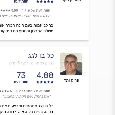
חוות דעת
חוות דעת של ש.גורן
5.00
״עבודה מאוד יסודית, אנחנו מרוצים מ
בר לב יזמות בעמ הינה חברה אש
משלב התכנון ובנוסף כח התיקונים
כל בו לגג
נבדק לאחרונה לפני 3 ימים
73
4.88
פרוק ותד
חוות דעת
חוות דעת שהתקבלה
5.00
״איש נחמד, נעים הליכות ומקצועי.״
כל בו לגג מתמחים ומבצעים את כל
דקים, בנייה קלה, ארגזי רוח, תיקוני