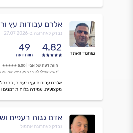
אלרם עבודות עץ ור
נבדק לאחרונה ב-
27.07.2026
49
4.82
מוחמד וואתד
חוות דעת
חוות דעת של אבי
5.00
״הגיע אפילו לפני הזמן, ביצע את העב
אלרם עבודות עץ ורעפים, בהנהלת 
מקצועית, עמידה בלוחות זמנים וי
אדם גגות רעפים ושי
נבדק לאחרונה אתמול