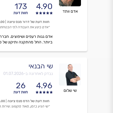
173
4.90
אדם וותד
חוות דעת
חוות דעת של דרור מנס ציונה
.00
״אדם ביצע את העבודה לפי הבטחתו, ע
אדם גגות רעפים ושיפוצים. חברתנ
ביותר. החל מהתקנה ותיקון של פר
שי הבנאי
נבדק לאחרונה ב-
01.07.2026
26
4.96
שי שלום
חוות דעת
חוות דעת של הדס מנס ציונה
5.00
״שי הגיע בזמן, מאוד מקצועי, שירות מדה