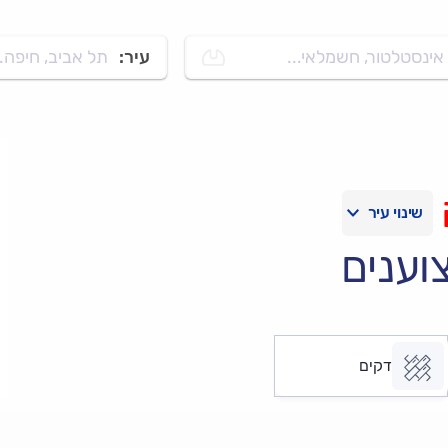
אינסטלטור, חשמלאי...
עיר:
תל אביב, חיפה..
וענים
דקים