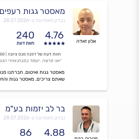
מאסטר גגות רעפים
נבדק לאחרונה ב-
28.07.2026
240
4.76
אלון זאדה
חוות דעת
חוות דעת של דפנה מנס ציונה
.00
״אני מרוצה . יעמוד במבחן אחרי הגש
מאסטר גגות ואיטום. חברתנו מנוה
שאתם צריכים. מאסטר גגות והחל
בר לב יזמות בע"מ
נבדק לאחרונה ב-
28.07.2026
86
4.88
פטריק רקח