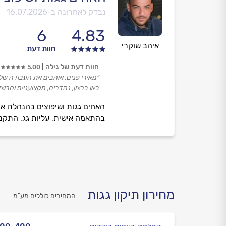
נבדק לאחרונה ב-
16.07.2026
6
4.83
איהב שוקרי
חוות דעת
חוות דעת של גילה
5.00
״מאירי פנים, אוהבים את העבודה של
באו ברצון, נהדרים, מקצועניים וחרוצי
האחים גגות ושיפוצים בהנהלת איה
בהתאמה אישית, עליות גג, התקנת 
מחירון תיקון גגות
המחירים כוללים מע”מ