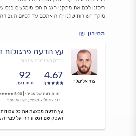
ריכזנו לכם את מתקני הגגות הכי מומלצים בנס ציו
מוקד השירות שלנו ילווה אתכם עד לסיום העבודה
מחירון
עץ הדעת פרגולות דק
נבדק לאחרונה אתמול
92
4.67
צחי אלימלך
חוות דעת
חוות דעת של אביחי
5.00
״היה אחלה, מקצועי ושירות טוב״
עץ הדעת מבצעת את כל עבודות הגג
העסק שם דגש עיקרי על עמידה בל