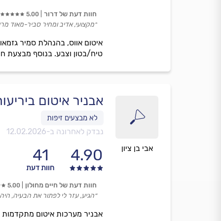
חוות דעת של דרור
5.00
״מקצועי, אדיב ומחיר סביר-מאוד מרו
איטום אווס, בהנהלת סמיר גזמאוי
טיח/בטון וצבע. בנוסף מבצעת חיזו
אבניר איטום ביריעו
נבדק לאחרונה ב-
12.02.2026
אבי בן ציון
41
4.90
חוות דעת
חוות דעת של חיים מחולון
5.00
״הגיע, עזר לי לפתור את הבעיה, היה
אבניר מערכות איטום מתקדמות מבצ