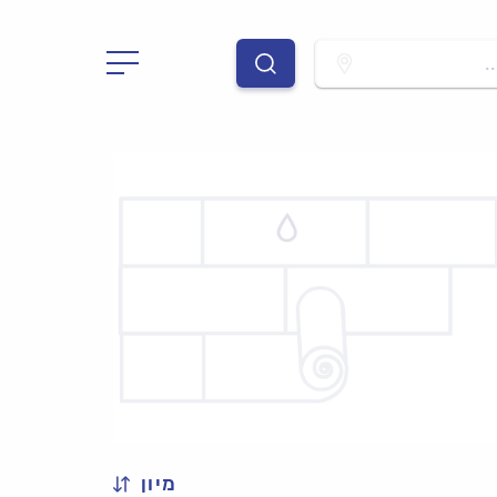
.
מיון