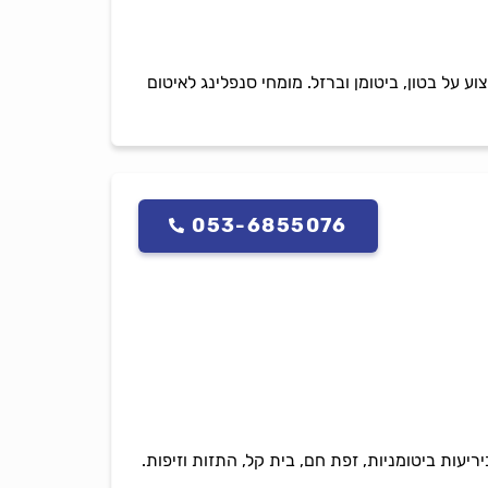
קדם, עמיד למים עומדים ותנאי קיצון, עם 10 שנות אחריות. ביצוע על בטון, ביטומן וברזל. מומחי סנפלינג לאיטום
053-6855076
ותר. איטום ביריעות ביטומניות, זפת חם, בית קל, התזות וזיפות.