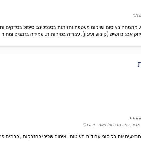
צה.״
, מתמחה באיטום ושיקום מעטפת וחזיתות בסנפלינג: טיפול בסדקים וחד
ק אבנים ושיש (קיבוע ועיגון). עבודה בטיחותית, עמידה בזמנים ומחיר ה
ת
 אדיב, בא במהירות! מאוד מרוצה!״
עים את כל סוגי עבודות האיטום , איטום שלילי להזרקות , לבתים פרטי