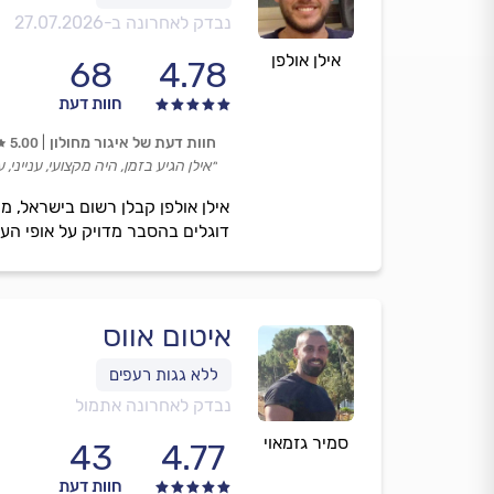
נבדק לאחרונה ב-
27.07.2026
אילן אולפן
68
4.78
חוות דעת
חוות דעת של איגור מחולון
5.00
״אילן הגיע בזמן, היה מקצועי, ענייני
אילן אולפן קבלן רשום בישראל, מ
דוגלים בהסבר מדויק על אופי העבודה ת
איטום אווס
נבדק לאחרונה אתמול
סמיר גזמאוי
43
4.77
חוות דעת