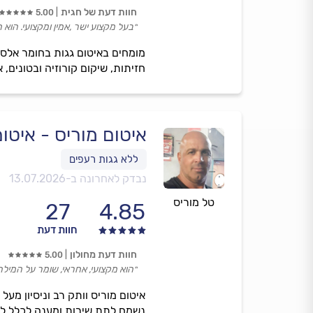
חוות דעת של חגית
5.00
״בעל מקצוע ישר ,אמין ומקצועי. הוא ה
חזיתות, שיקום קורוזיה ובטונים,
איטום מוריס - איטו
נבדק לאחרונה ב-
13.07.2026
טל מוריס
27
4.85
חוות דעת
חוות דעת מחולון
5.00
״הוא מקצועי, אחראי, שומר על המילה
נשמח לתת שירות ומענה לכלל לקו