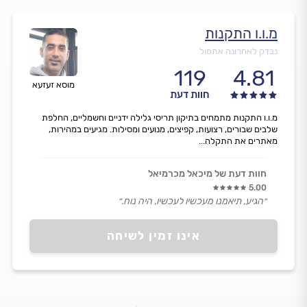
מ.ו.ו התקנות
נבדק לאחרונה אתמול
119
4.81
מוסא זעזעא
חוות דעת
מ.ו.ו התקנות מתמחים בתיקון תריסי גלילה ידניים וחשמליים, החלפת
שלבים שבורים, רצועות, קפיצים, מנועים ומסילות. מגיעים במהירות,
מאתרים את התקלה...
חוות דעת של מיכאל מכרמיאל
5.00
״הגיע, תיאמנו מעכשיו לעכשיו, היה נוח.״
אינו זמין לשיחה