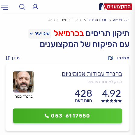
בעלי מקצוע
תיקון תריסים
תיקון תריסים - כרמיאל
תחום:
אינסטלטור, חשמלאי…
תחום
תיקון תריסים
בכרמיאל
עם הפיקוח של המקצוענים
עיר:
תל אביב, חיפה…
עיר
מחירון
מיון
ברנרד עבודות אלומיניום
נבדק לאחרונה אתמול
428
4.92
ברנרד מטר
חוות דעת
053-6117550