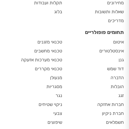
מחירונים
תקלות ועבודות
שאלות ותשובות
בלוג
מדריכים
תחומים פופולריים
איטום
טכנאי מזגנים
אינסטלטורים
טכנאי מחשבים
גנן
טכנאי מערכות אזעקה
דוד שמש
טכנאי מקררים
הדברה
מנעולן
הובלות
מסגריות
זגג
נגר
חברות אחזקה
ניקוי שטיחים
חברת ניקיון
צבעי
חשמלאים
שיפוצים