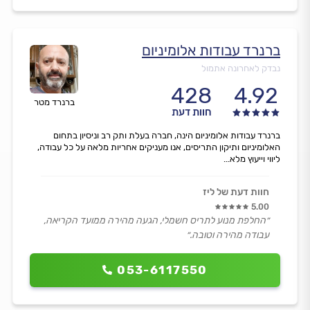
ברנרד עבודות אלומיניום
נבדק לאחרונה אתמול
428
4.92
ברנרד מטר
חוות דעת
ברנרד עבודות אלומיניום הינה, חברה בעלת ותק רב וניסיון בתחום
האלומיניום ותיקון התריסים, אנו מעניקים אחריות מלאה על כל עבודה,
ליווי וייעוץ מלא...
חוות דעת של ליז
5.00
״החלפת מנוע לתריס חשמלי, הגעה מהירה ממועד הקריאה,
עבודה מהירה וטובה.״
053-6117550