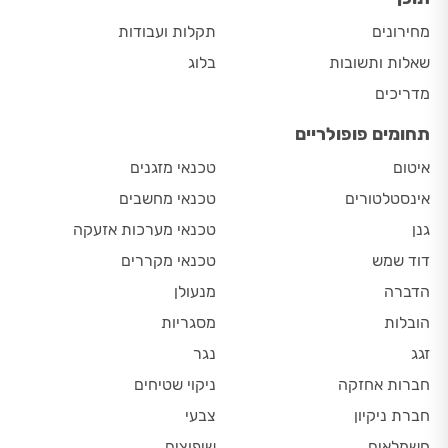
מחירונים
תקלות ועבודות
שאלות ותשובות
בלוג
מדריכים
תחומים פופולריים
איטום
טכנאי מזגנים
אינסטלטורים
טכנאי מחשבים
גנן
טכנאי מערכות אזעקה
דוד שמש
טכנאי מקררים
הדברה
מנעולן
הובלות
מסגריות
זגג
נגר
חברות אחזקה
ניקוי שטיחים
חברת ניקיון
צבעי
חשמלאים
שיפוצים