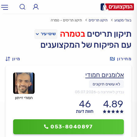
בעלי מקצוע
תיקון תריסים
תיקון תריסים - טמרה
תחום:
אינסטלטור, חשמלאי…
תחום
תיקון תריסים
בטמרה
עם הפיקוח של המקצוענים
עיר:
תל אביב, חיפה…
עיר
מחירון
מיון
אלומניום חמודי
נבדק לאחרונה ב-
05.07.2026
חמודי זייתון
46
4.89
חוות דעת
053-8040897