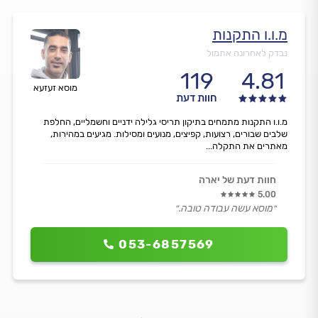
מ.ו.ו התקנות
נבדק לאחרונה אתמול
119
4.81
מוסא זעזעא
חוות דעת
מ.ו.ו התקנות מתמחים בתיקון תריסי גלילה ידניים וחשמליים, החלפת
שלבים שבורים, רצועות, קפיצים, מנועים ומסילות. מגיעים במהירות,
מאתרים את התקלה...
חוות דעת של יארה
5.00
״מוסא עשה עבודה טובה.״
053-6857569