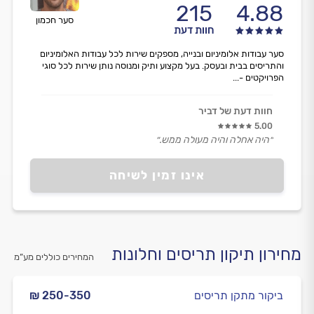
215
4.88
סער חכמון
חוות דעת
סער עבודות אלומיניום ובנייה, מספקים שירות לכל עבודות האלומיניום
והתריסים בבית ובעסק. בעל מקצוע ותיק ומנוסה נותן שירות לכל סוגי
הפרויקטים -...
חוות דעת של דביר
5.00
״היה אחלה והיה מעולה ממש.״
אינו זמין לשיחה
מחירון תיקון תריסים וחלונות
המחירים כוללים מע”מ
ביקור מתקן תריסים
₪ 250-350