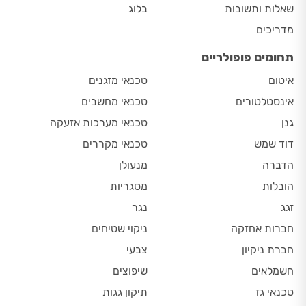
שאלות ותשובות
בלוג
מדריכים
תחומים פופולריים
איטום
טכנאי מזגנים
אינסטלטורים
טכנאי מחשבים
גנן
טכנאי מערכות אזעקה
דוד שמש
טכנאי מקררים
הדברה
מנעולן
הובלות
מסגריות
זגג
נגר
חברות אחזקה
ניקוי שטיחים
חברת ניקיון
צבעי
חשמלאים
שיפוצים
טכנאי גז
תיקון גגות