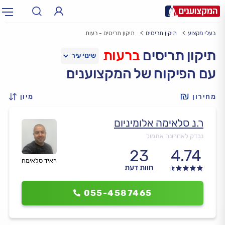
בעלי מקצוע
תיקון תריסים
תיקון תריסים - רעות
תחום:
אינסטלטור, חשמלאי…
תחום
תיקון תריסים
ברעות
עם הפיקוח של המקצוענים
עיר:
תל אביב, חיפה…
עיר
מחירון
מיון
ר.נ סלאימה אלומיניום
נבדק לאחרונה אתמול
23
4.74
ראיד סלאימה
חוות דעת
055-4587465