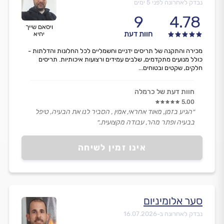
נבדק לאחרונה לפני 5 ימים
9
4.78
ויסאם שייך
חוות דעת
יחיא
מכירה והתקנה של תריסים ידניים וחשמליים לכל החלונות והדלתות -
כולל מנועים מתקדמים, שלבים עמידים ורצועות איכותיות. תריסים
חלקים, שקטים ובטוחים...
חוות דעת של כרמלה
5.00
״הגיע בזמן, מאוד אחראי, אמין , הסביר לנו את הבעיה, טיפל
בבעיה ופתר מהר, עבודה מקצועית.״
אינו זמין לשיחה
סער אלומיניום
נבדק לאחרונה ב-
16.07.2026