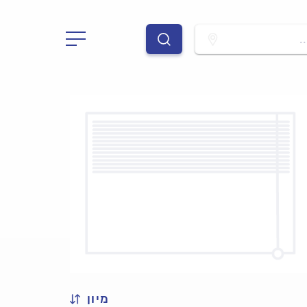
.
מיון