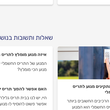
 לפני שמזמינים אותו
התריסים וכמה יעלה תיקון ת
עולה תיקון ידיות בתריס
גלילה תקוע? כל התשובות
? ריכזנו עבורכם את כל
לפניכם.
ע.
שאלות ותשובות בנושא
איזה מנוע מומלץ לתריס 
המנוע של התריס החשמלי של
מנוע הכי מומלץ?
תקינים מנוע לתריס
האם אפשר להפוך תריס י
י
היי, יש לנו בבית תריס גליל
הרכיבים החשובים ביותר
אפשר פשוט להוסיף לו מנוע
ס החשמלי הוא המנוע