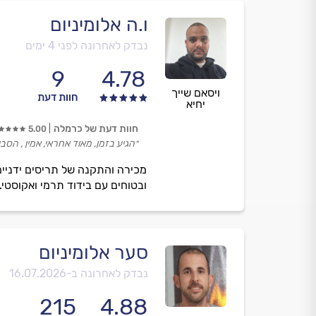
ו.ה אלומיניום
נבדק לאחרונה לפני 4 ימים
9
4.78
ויסאם שייך
חוות דעת
יחיא
חוות דעת של כרמלה
5.00
״הגיע בזמן, מאוד אחראי, אמין , הס
מכירה והתקנה של תריסים ידניים
ובטוחים עם בידוד תרמי ואקוסטי
סער אלומיניום
נבדק לאחרונה ב-
16.07.2026
215
4.88