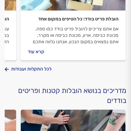
הובלת פריט בודד: כל הטיפים במקום אחד
הובל
אם אתם צריכים להוביל פריט בודד כמו ספה,
עוברי
מכונת כביסה, ארון, מכונת כביסה או מקרר,
במקום
אתם נמצאים במקום הנכון. אנחנו נלווה אתכם
הדרך,
לאורך כל התהליך, נעזור לכם להבין כמה אתם
שמזמי
קרא עוד
הולכים לשלם ואיך כדאי להתנהל עם המוביל.
תעלה
לכל התקלות ועבודות
מדריכים בנושא הובלות קטנות ופריטים
בודדים