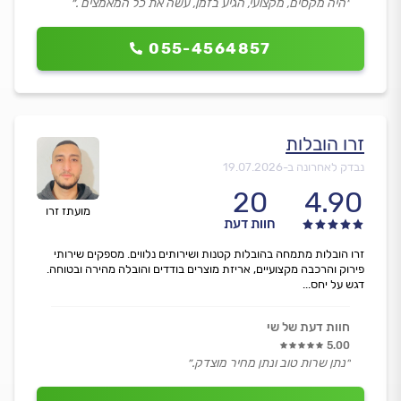
״היה מקסים, מקצועי, הגיע בזמן, עשה את כל המאמצים .״
055-4564857
זרו הובלות
נבדק לאחרונה ב-
19.07.2026
20
4.90
מועתז זרו
חוות דעת
זרו הובלות מתמחה בהובלות קטנות ושירותים נלווים. מספקים שירותי
פירוק והרכבה מקצועיים, אריזת מוצרים בודדים והובלה מהירה ובטוחה.
דגש על יחס...
חוות דעת של שי
5.00
״נתן שרות טוב ונתן מחיר מוצדק.״