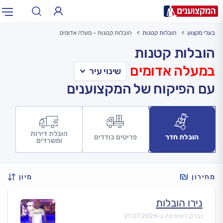
בעלי מקצוע
הובלות קטנות
הובלות קטנות - מעלה אדומים
תחום:
אינסטלטור, חשמלאי…
תחום
הובלות קטנות
במעלה אדומים
עיר:
תל אביב, חיפה…
עיר
עם הפיקוח של המקצוענים
הובלת דירות
הובלת חדר
פריטים בודדים
ומשרדים
מחירון
מיון
נירו הובלות
נבדק לאחרונה ב-
21.07.2026