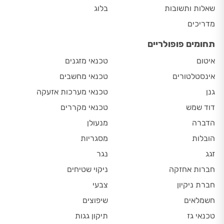
שאלות ותשובות
בלוג
מדריכים
תחומים פופולריים
איטום
טכנאי מזגנים
אינסטלטורים
טכנאי מחשבים
גנן
טכנאי מערכות אזעקה
דוד שמש
טכנאי מקררים
הדברה
מנעולן
הובלות
מסגריות
זגג
נגר
חברות אחזקה
ניקוי שטיחים
חברת ניקיון
צבעי
חשמלאים
שיפוצים
טכנאי גז
תיקון גגות