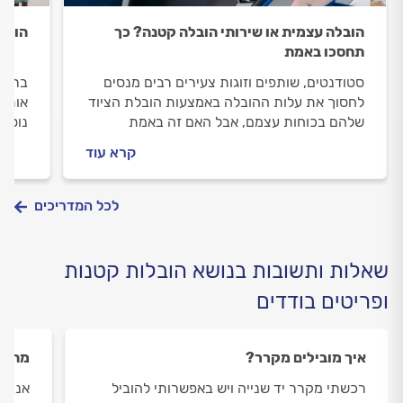
הובלה עצמית או שירותי הובלה קטנה? כך
הובלו
תחסכו באמת
סטודנטים, שותפים וזוגות צעירים רבים מנסים
ברוב
לחסוך את עלות ההובלה באמצעות הובלת הציוד
אותו 
שלהם בכוחות עצמם, אבל האם זה באמת
נוספי
משתלם?
עבורכ
קרא עוד
של פר
וזהיר
להכני
לכל המדריכים
על הו
שאלות ותשובות בנושא הובלות קטנות
ופריטים בודדים
איך מובילים מקרר?
מה חש
רכשתי מקרר יד שנייה ויש באפשרותי להוביל
אני צ