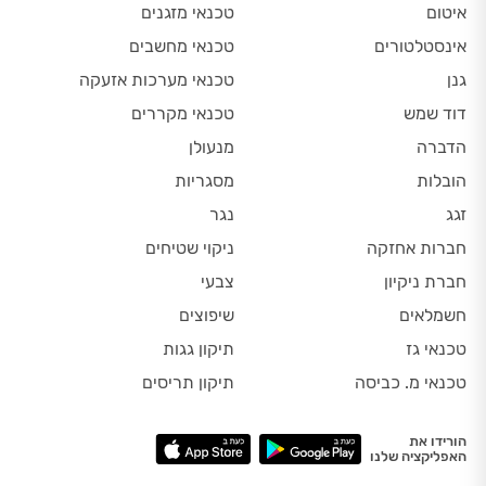
איטום
טכנאי מזגנים
אינסטלטורים
טכנאי מחשבים
גנן
טכנאי מערכות אזעקה
דוד שמש
טכנאי מקררים
הדברה
מנעולן
הובלות
מסגריות
זגג
נגר
חברות אחזקה
ניקוי שטיחים
חברת ניקיון
צבעי
חשמלאים
שיפוצים
טכנאי גז
תיקון גגות
טכנאי מ. כביסה
תיקון תריסים
הורידו את
האפליקציה שלנו