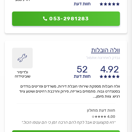
חוות דעת
053-2981283
וולה הובלות
נבדק לאחרונה אתמול
52
4.92
ולדימיר
חוות דעת
שוביטידזה
וולה הובלות מספקת שירותי הובלת דירות, משרדים ופריטים בודדים
בסטנדרט גבוה. מתמחים באריזה, פירוק והרכבת רהיטים ושינוע ציוד
רגיש. צוות מיומן,...
חוות דעת מחולון
4.00
״היו מקצוענים אבל לקח להם הרבה זמן כי הם עטפו הכול.״