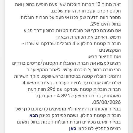
זאת מתוך 13 חברות הובלות שאי פעם הופיעו בחולון ואת
חלקם הסרנו עקב חוות הדעת שלכם.
מספר חוות הדעת שקיבלנו אי פעם על חברות הובלות
בחולון הינו 296.
אם הגעתם לדף של הובלות קטנות בחולון דרך מנוע
חיפוש, ראיתם את הכותרת הבאה:
הובלות קטנות בחולון » 4 מובילים שבדקנו ואישרנו •
המקצוענים
ואת התיאור הבא:
רוצים למצוא את חברת ההובלות הקטנות/פריטים בודדים
הכי טובה בחולון? היכנסו עכשיו לאתר המקצוענים
והזמינו הובלה קטנה בביטחון ובראש שקט. מוקד השירות
שלנו ילווה אתכם עד לסיום העבודה. באתר תמצאו 4
חברות הובלות קטנות שבדקנו עם 296 חוות דעת
מאומתות, בדירוג ממוצע של 4.89 - מעודכן ל
05/08/2026.
במידה והכותרת והתיאור לא מתאימים לדעתכם לדף של
הובלות קטנות בחולון, נשמח לפידבק בלינק
הבא
במידה ואתם מכירים חברת הובלות קטנות בחולון ואתם
רוצים להמליץ לנו לחצו
כאן