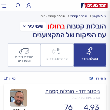
בעלי מקצוע
הובלות קטנות
הובלות קטנות - חולון
תחום:
אינסטלטור, חשמלאי…
תחום
הובלות קטנות
בחולון
עם הפיקוח של המקצוענים
עיר:
תל אביב, חיפה…
עיר
הובלת דירות
הובלת חדר
פריטים בודדים
ומשרדים
מחירון
מיון
ניסנוב דוד - הובלות קטנות
נבדק לאחרונה אתמול
76
4.93
דוד ניסנוב