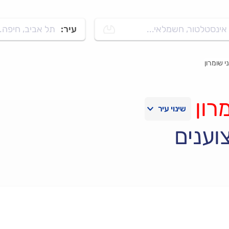
אינסטלטור, חשמלאי...
עיר:
תל אביב, חיפה..
י שומרון
רון
וענים