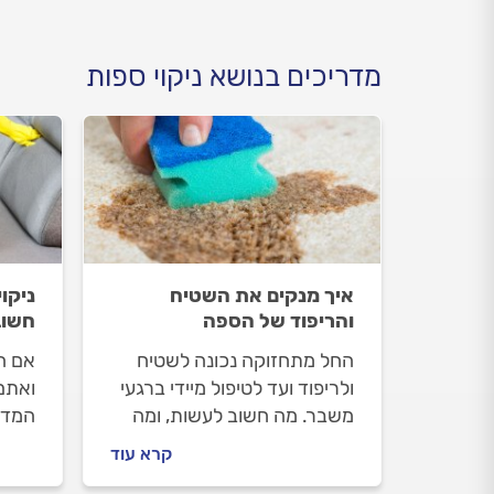
מדריכים בנושא ניקוי ספות
איך מנקים את השטיח
ניקו
והריפוד של הספה
חשוב
החל מתחזוקה נכונה לשטיח
אם ה
ולריפוד ועד לטיפול מיידי ברגעי
ואתם 
משבר. מה חשוב לעשות, ומה
המדר
אסור ועלול אף להחמיר את
האם 
קרא עוד
המצב, כשנשפך משקה על
בעצמ