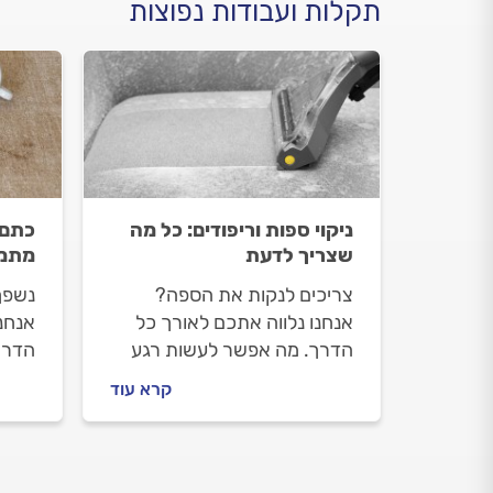
תקלות ועבודות נפוצות
ניקוי ספות וריפודים: כל מה
כתם 
שצריך לדעת
מתמו
צריכים לנקות את הספה?
נשפך
אנחנו נלווה אתכם לאורך כל
אנחנו
הדרך. מה אפשר לעשות רגע
הדרך
לפני שמזמינים חברה לניקוי
כשנש
קרא עוד
ספות, איך מתנהלים מולה ומה
מתנה
המחיר של ניקוי ספה מעור או
מתחי
בד? כל התשובות.