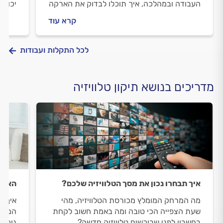
העבודה ובמהלכה, איך תוכלו לבדוק את הארקה
יכולו
בעצמכם ולמה חשוב להתמיד בבדיקה? קבלו
את הת
קרא עוד
טיפים של מקצוענים.
מיד.
לכל התקלות ועבודות
מדריכים בנושא תיקון טלוויזיה
איך תבחרו נכון את מסך הטלוויזיה שלכם?
האם מ
מה המרחק המומלץ מכורסת הטלוויזיה, מהי
איך ת
שעת הצפייה הכי טובה ומה באמת חשוב לקחת
המחיר
בחשבון לפני שרוכשים טלוויזיה חדשה?
נוכח 