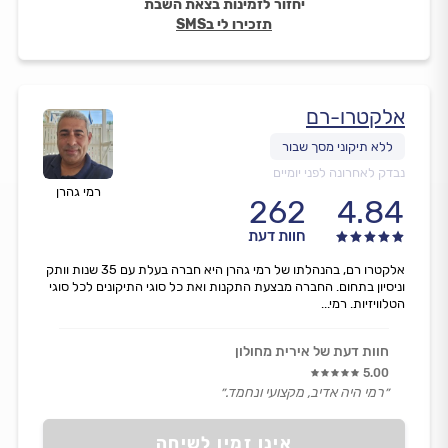
יחזור לזמינות בצאת השבת
תזכירו לי בSMS
אלקטרו-רם
נבדק לאחרונה לפני יומיים
רמי גהרן
262
4.84
חוות דעת
אלקטרו רם, בהנהלתו של רמי גהרן היא חברה בעלת עם 35 שנות וותק
וניסיון בתחום. החברה מבצעת התקנות ואת כל סוגי התיקונים לכל סוגי
הטלוויזיות. רמי...
חוות דעת של אירית מחולון
5.00
״רמי היה אדיב, מקצועי ונחמד.״
אינו זמין לשיחה