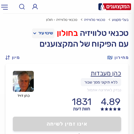
בעלי מקצוע
טכנאי טלוויזיה
טכנאי טלוויזיה - חולון
תחום:
אינסטלטור, חשמלאי…
תחום
טכנאי טלוויזיה
בחולון
עם הפיקוח של המקצוענים
עיר:
תל אביב, חיפה…
עיר
מחירון
מיון
כהן מעבדות
נבדק לאחרונה אתמול
כהן דויד
1831
4.89
חוות דעת
אינו זמין לשיחה