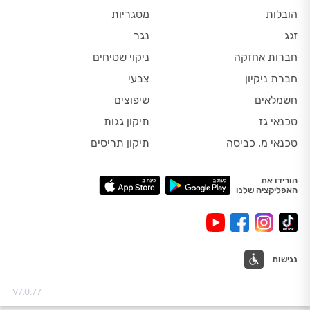
הובלות
מסגריות
זגג
נגר
חברות אחזקה
ניקוי שטיחים
חברת ניקיון
צבעי
חשמלאים
שיפוצים
טכנאי גז
תיקון גגות
טכנאי מ. כביסה
תיקון תריסים
הורידו את
האפליקציה שלנו
נגישות
V7.0.77