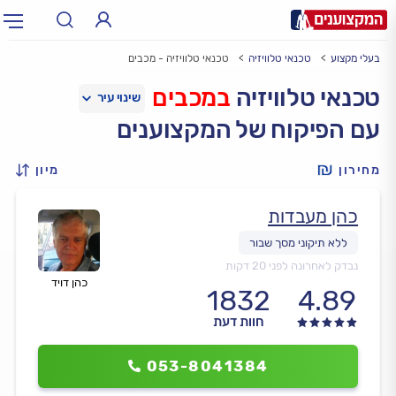
בעלי מקצוע
טכנאי טלוויזיה
טכנאי טלוויזיה - מכבים
תחום:
אינסטלטור, חשמלאי…
תחום
טכנאי טלוויזיה
במכבים
עם הפיקוח של המקצוענים
עיר:
תל אביב, חיפה…
עיר
מחירון
מיון
כהן מעבדות
נבדק לאחרונה לפני 20 דקות
כהן דויד
1832
4.89
חוות דעת
053-8041384