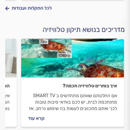
לכל התקלות ועבודות
מדריכים בנושא תיקון טלוויזיה
איך בוחרים טלוויזיה חכמה?
האם מ
אם החלטתם שאתם מתחדשים ב SMART TV
איך ת
מתוחכמת לבית, יש לכם בוודאי סיבות טובות
המחיר
לכך ואתם מתכוונים לעשות בה שימוש נרחב. אז
נוכח 
לפני שאתם רצים לחנות או לאתר, כדאי שתדעו
סוגים
קרא עוד
למה לשים לב.
לדעת 