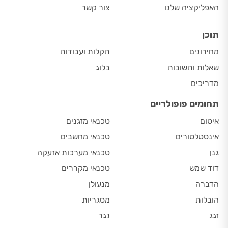
האפליקציה שלנו
צור קשר
תוכן
מחירונים
תקלות ועבודות
שאלות ותשובות
בלוג
מדריכים
תחומים פופולריים
איטום
טכנאי מזגנים
אינסטלטורים
טכנאי מחשבים
גנן
טכנאי מערכות אזעקה
דוד שמש
טכנאי מקררים
הדברה
מנעולן
הובלות
מסגריות
זגג
נגר