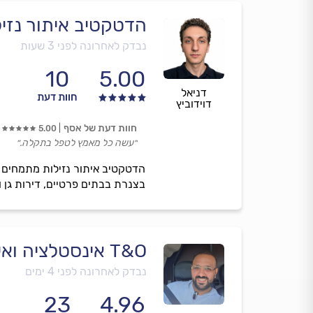
הדטקטיב איתור נזיל
נבדק לאחרונה לפני 3 שעות
10
5.00
דניאל
חוות דעת
דוידוביץ
חוות דעת של אסף
5.00
״עשה כל מאמץ לטפל בתקלה.״
הדטקטיב איתור נזילות מתמחים 
בצנרת בבתים פרטיים, דירות גן וג
T&O אינסטלציה ואיתור נזילות
נבדק לאחרונה לפני 4 ימים
23
4.96