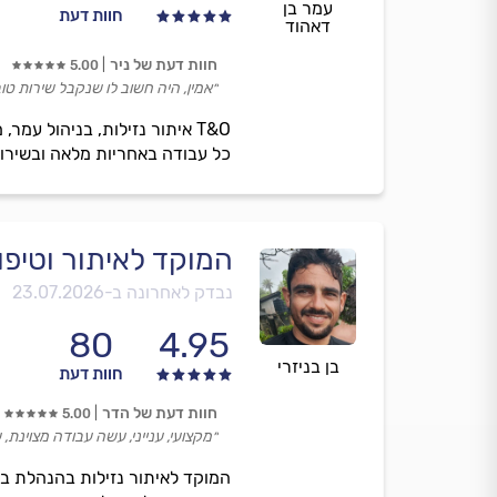
עמר בן
חוות דעת
דאהוד
חוות דעת של ניר
5.00
״אמין, היה חשוב לו שנקבל שירות טו
T&O איתור נזילות, בניהול ע
כל עבודה באחריות מלאה ובשירות
המוקד לאיתור וטיפו
נבדק לאחרונה ב-
23.07.2026
80
4.95
בן בניזרי
חוות דעת
חוות דעת של הדר
5.00
״מקצועי, ענייני, עשה עבודה מצוינת,
המוקד לאיתור נזילות בהנהלת בן