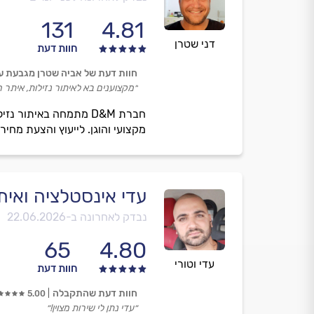
131
4.81
דני שטרן
חוות דעת
חוות דעת של אביה שטרן מגבעת ע
״מקצוענים בא לאיתור נזילות, איתר 
מקצועי והוגן. לייעוץ והצעת מחיר
עדי אינסטלציה ואיתו
נבדק לאחרונה ב-
22.06.2026
65
4.80
עדי וטורי
חוות דעת
חוות דעת שהתקבלה
5.00
״עדי נתן לי שירות מצוין!״