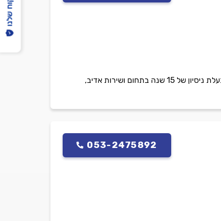
הפיקוח שלנו
חברת D&M מתמחה באיתור נזילות ע'י טכנולוגיה מתקדמת, בדיקת רטיבות, טיפול וייבוש באופן ייסודי. בעלת ניסיון של 15 שנה בתחום ושירות אדיב,
053-2475892