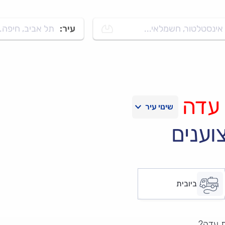
אינסטלטור, חשמלאי...
עיר:
תל אביב, חיפה..
עדה
וענים
ביובית
ת עדה?