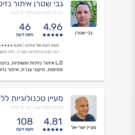
גבי שטרן איתור נזי
נבדק לאחרונה לפני 6 ימים
46
4.96
גבי שטרן
חוות דעת
חוות דעת של אילנה
5.00
״גבי הגיע בהתראה קצרה , היה מקצו
L.D איתור נזילות ותשתיות, ב
סתימות, תיקוני צנרת, איתור נזי
מעיין טכנולוגיות ל
נבדק לאחרונה לפני 4 ימים
108
4.81
מעיין ישר-אל
חוות דעת