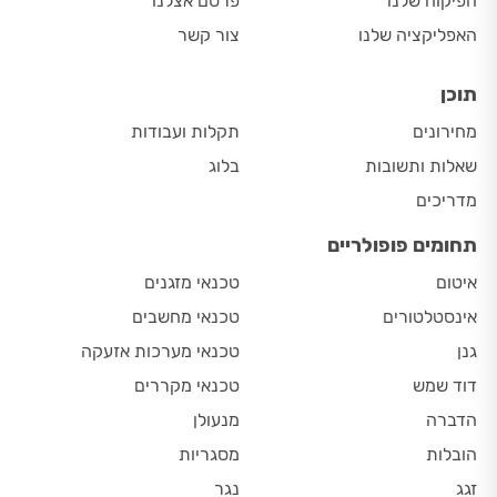
הפיקוח שלנו
פרסם אצלנו
האפליקציה שלנו
צור קשר
תוכן
מחירונים
תקלות ועבודות
שאלות ותשובות
בלוג
מדריכים
תחומים פופולריים
איטום
טכנאי מזגנים
אינסטלטורים
טכנאי מחשבים
גנן
טכנאי מערכות אזעקה
דוד שמש
טכנאי מקררים
הדברה
מנעולן
הובלות
מסגריות
זגג
נגר