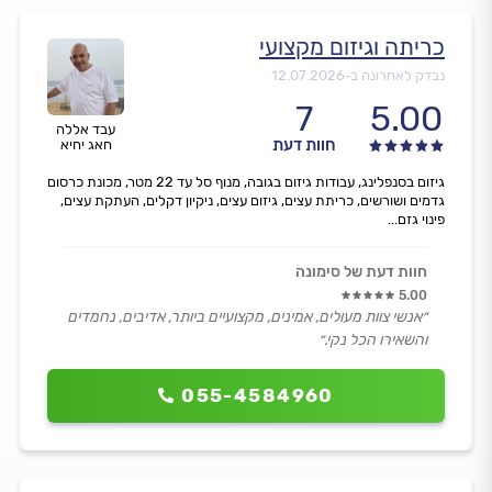
כריתה וגיזום מקצועי
נבדק לאחרונה ב-
12.07.2026
7
5.00
עבד אללה
חוות דעת
חאג יחיא
גיזום בסנפלינג, עבודות גיזום בגובה, מנוף סל עד 22 מטר, מכונת כרסום
גדמים ושורשים, כריתת עצים, גיזום עצים, ניקיון דקלים, העתקת עצים,
פינוי גזם...
חוות דעת של סימונה
5.00
״אנשי צוות מעולים, אמינים, מקצועיים ביותר, אדיבים, נחמדים
והשאירו הכל נקי.״
055-4584960