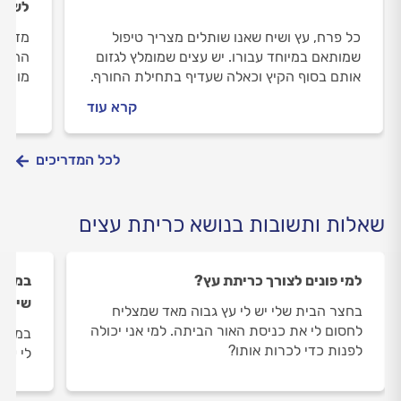
לשמיר
כל פרח, עץ ושיח שאנו שותלים מצריך טיפול
מדריך
שמותאם במיוחד עבורו. יש עצים שמומלץ לגזום
החוק,
אותם בסוף הקיץ וכאלה שעדיף בתחילת החורף.
מוצדק
כך או כך, חשוב לעשות את זה נכון ועל זה נדבר
בטיחו
קרא עוד
במדריך הבא.
לכל המדריכים
שאלות ותשובות בנושא כריתת עצים
למי פונים לצורך כריתת עץ?
במסגר
שיש ל
בחצר הבית שלי יש לי עץ גבוה מאד שמצליח
לחסום לי את כניסת האור הביתה. למי אני יכולה
במסגר
לפנות כדי לכרות אותו?
לי עצ