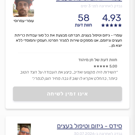
נבדק לאחרונה לפני 3 ימים
58
4.93
עומרי עמרוסי
חוות דעת
עומרי - גיזום וטיפול בעצים, חברתנו מבצעת את כל סוגי עבודות כריתת
העצים וגיזומם, אנו מספקים שירות למגזר הפרטי, העסקי והמוסדי ללא
יוצא מן...
חוות דעת של חן מיהוד
5.00
״השירות היה מקצועי ואדיב, ביצע את העבודה על הצד הטוב
ביותר, בהחלט אקרא לו שוב !! גבה מחיר הוגן לגמרי.״
אינו זמין לשיחה
סידס - גיזום וטיפול בעצים
נבדק לאחרונה ב-
30.07.2026