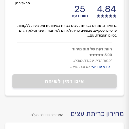
הראל כהן
25
4.84
חוות דעת
גן האור מתמחים בכריתת עצים בצורה בטיחותית ומקצועית ללקוחות
פרטיים ועסקיים. מבצעים כריתה/גיזום לפי הצורך, פינוי וסילוק הגזם
בסיום העבודה, עם...
חוות דעת של תום מיהוד
5.00
״בחור זריז, עבודה טובה.
קרא עוד
מחיר טוב, אני מרוצה מאוד.
בטוח שאקרא לו שוב.״
אינו זמין לשיחה
מחירון כריתת עצים
המחירים כוללים מע”מ