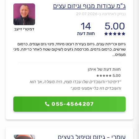
ג"מ עבודות מנוף וגיזום עצים
נבדק לאחרונה ב-
29.07.2026
14
5.00
דמיטרי זייצב
חוות דעת
גיזום וכריתת עצים, גיזום בעזרת רובוט מיוחד, פינוי גזם וענפים, כרסום
שורשים, כרסום גדמים, מכרסמת גזעים לשיקום שטח לאחר כריתה, מיני
מעמיס...
חוות דעת של איתן
5.00
״דימיטרי והעובדים שלו עבדו מצוין, היה מעולה, אך הוא
והעובדים היו בלי אמצעי מיגון.״
055-4564207
עומרי - גיזום וטיפול בעצים