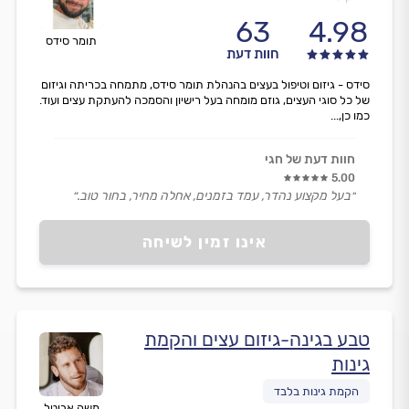
63
4.98
תומר סידס
חוות דעת
סידס - גיזום וטיפול בעצים בהנהלת תומר סידס, מתמחה בכריתה וגיזום
של כל סוגי העצים, גוזם מומחה בעל רישיון והסמכה להעתקת עצים ועוד.
כמו כן,...
חוות דעת של חגי
5.00
״בעל מקצוע נהדר, עמד בזמנים, אחלה מחיר, בחור טוב.״
אינו זמין לשיחה
טבע בגינה-גיזום עצים והקמת
גינות
משה אביטל