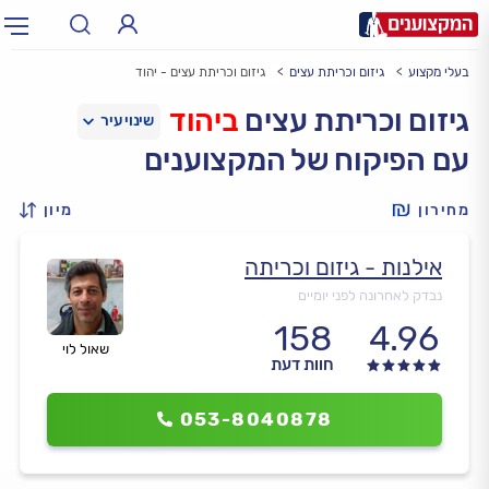
בעלי מקצוע
גיזום וכריתת עצים
גיזום וכריתת עצים - יהוד
תחום:
אינסטלטור, חשמלאי…
תחום
גיזום וכריתת עצים
ביהוד
עם הפיקוח של המקצוענים
עיר:
תל אביב, חיפה…
עיר
מחירון
מיון
אילנות - גיזום וכריתה
נבדק לאחרונה לפני יומיים
158
4.96
שאול לוי
חוות דעת
053-8040878