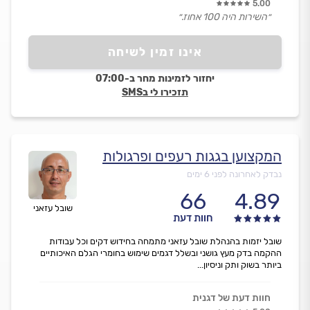
5.00
״השירות היה 100 אחוז.״
אינו זמין לשיחה
יחזור לזמינות מחר ב-07:00
תזכירו לי בSMS
המקצוען בגגות רעפים ופרגולות
נבדק לאחרונה לפני 6 ימים
66
4.89
שובל עזאני
חוות דעת
שובל יזמות בהנהלת שובל עזאני מתמחה בחידוש דקים וכל עבודות
ההקמה בדק מעץ גושני ובשלל דגמים שימוש בחומרי הגלם האיכותיים
ביותר בשוק ותק וניסיון...
חוות דעת של דגנית