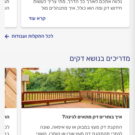
נלווה אתכם לאורך כל הדרך. מתי צריך לעשות
תגלו 
חידוש דק ומה הוא כולל, איך מתנהלים מול
השטח,
מתקין הדקים וכמה עולה חידוש דק? כל
לבחור
קרא עוד
התשובות לפניכם.
בתהלי
לכל התקלות ועבודות
מדריכים בנושא דקים
איך בוחרים דק מתאים לגינה?
התקנ
התקנת דק מעץ במבוק או עץ איפאה, שונה
לכל א
לגמרי מהתקנת דק מעץ אורן או קומרו. השוני
בבית 