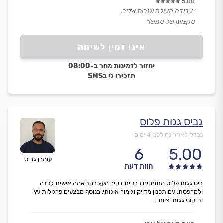
5.00
״עבודה מעולה ושרות אדיב.
מקצוען של ממש!״
אינו זמין לשיחה
יחזור לזמינות מחר ב-08:00
תזכירו לי בSMS
גביס גגות פלוס
נבדק לאחרונה לפני 4 ימים
6
5.00
עומרן גביס
חוות דעת
ביס גגות פלוס מתמחים בבניית דקים מעץ בהתאמה אישית לגינה
ולמרפסת, עם תכנון מדויק וגימור איכותי. בנוסף מבצעים פרגולות עץ
ותיקוני גגות. צוות...