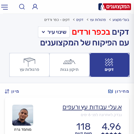
בעלי מקצוע
פרגולות עץ
דקים
דקים - כפר ורדים
תחום:
אינסטלטור, חשמלאי…
תחום
דקים
בכפר ורדים
עם הפיקוח של המקצוענים
עיר:
תל אביב, חיפה…
עיר
דקים
תיקון גגות
פרגולות עץ
מחירון
מיון
א.עלי עבודות עץ ורעפים
נבדק לאחרונה לפני 6 ימים
118
4.96
מוחמד גרה
חוות דעת