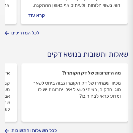
הוא בשווי הלוחות, ולעיתים אף באופן ההתקנה.
את ה
עלות לוחות העץ לא מעידה תמיד על איכותם.
נפרד 
קרא עוד
לה מר
לכל המדריכים
שאלות ותשובות בנושא דקים
מה היתרונות של דק הקומרו?
איך ל
מכיוון שמחירו של דק הקומרו גבוה ביחס לשאר
קניתי
סוגי הדקים, רציתי לשאול אילו יתרונות יש לו
מערבה
ומדוע כדאי לבחור בו?
אבל א
שהלחו
לעשו
לכל השאלות והתשובות