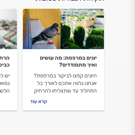
יונים במרפסת: מה עושים
הרחק
ואיך מתמודדים?
כביס
היונים קפצו לביקור במרפסת?
יש ל
אנחנו נלווה אתכם לאורך כל
נמאס
התהליך עד שתצליחו להרחיק
הלשל
אותן. איך מרחיקים יונים
כל ה
קרא עוד
מהמרפסת ואיך מתנהלים מול
לדעת
מרחיק יונים מקצועי? כל
יונים
התשובות.
התשו