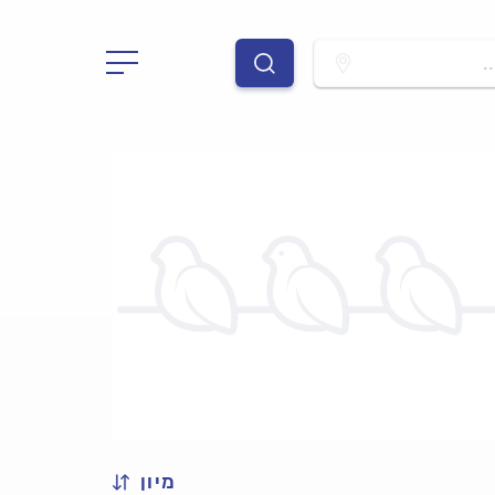
.
מיון