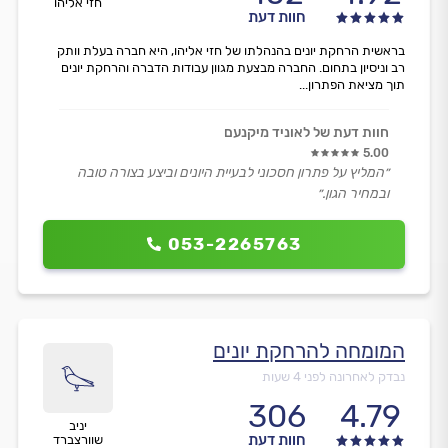
חזי אליהו
חוות דעת
בראשית הרחקת יונים בהנהלתו של חזי אליהו, היא חברה בעלת וותק
רב וניסיון בתחום. החברה מבצעת מגוון עבודות הדברה והרחקת יונים
תוך מציאת הפתרון...
חוות דעת של לאוניד מיקנעם
5.00
״המליץ על פתרון חסכוני לבעיית היונים וביצע בצורה טובה
ובמחיר הגון.״
053-2265763
המומחה להרחקת יונים
נבדק לאחרונה לפני 4 שעות
306
4.79
יניב
חוות דעת
שוורצברד