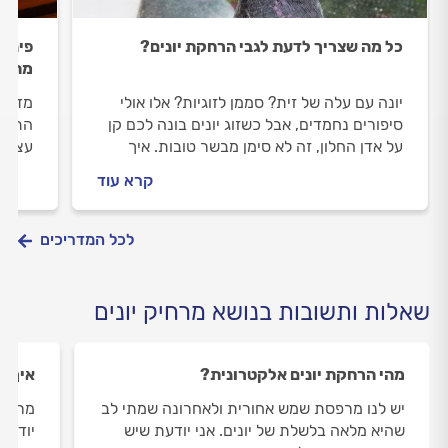
כל מה שצריך לדעת לגבי הרחקת יונים?
פינוי
מהבי
יונה עם עלה של זית? סממן לזוגיות? אלו אולי
מדריך
סיפורים נחמדים, אבל כשזוג יונים בונה לכם קן
על אדן החלון, זה לא סימן מבשר טובות. איך
עצמאי 
מתגוננים מפני הסכנות שבעונת הקינון
מומחה
קרא עוד
להרחק
לכל המדריכים
שאלות ותשובות בנושא מרחיק יונים
מהי הרחקת יונים אלקטרונית?
איך מ
יש לנו מרפסת שמש אחורית ולאחרונה שמתי לב
מרפסת
שהיא מלאה בלשלת של יונים. אני יודעת שיש
יודע 