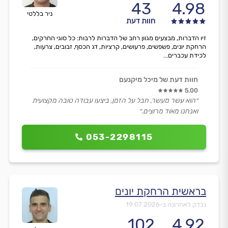
43
4.98
ניר בללטי
חוות דעת
זיו הדברות, מבצעים מגוון רחב של הדברות לרבות: כל סוגי החרקים,
הרחקת יונים, פשפשים, פרעושים, קרציות, דג הכסף, זבובים, צרעות,
לכידת עכברים...
חוות דעת של מיכל מיקנעם
5.00
״הוא עשר מעשר, חבל על הזמן, ביצעו עבודה טובה מקצועית
ואנחנו מאוד מרוצים.״
053-2298115
בראשית הרחקת יונים
נבדק לאחרונה ב-
19.07.2026
102
4.92