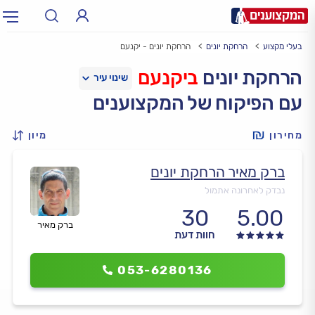
בעלי מקצוע
הרחקת יונים
הרחקת יונים - יקנעם
תחום:
אינסטלטור, חשמלאי…
תחום
הרחקת יונים
ביקנעם
עם הפיקוח של המקצוענים
עיר:
תל אביב, חיפה…
עיר
מחירון
מיון
ברק מאיר הרחקת יונים
נבדק לאחרונה אתמול
30
5.00
ברק מאיר
חוות דעת
053-6280136