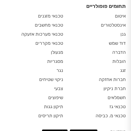
תחומים פופולריים
איטום
טכנאי מזגנים
אינסטלטורים
טכנאי מחשבים
גנן
טכנאי מערכות אזעקה
דוד שמש
טכנאי מקררים
הדברה
מנעולן
הובלות
מסגריות
זגג
נגר
חברות אחזקה
ניקוי שטיחים
חברת ניקיון
צבעי
חשמלאים
שיפוצים
טכנאי גז
תיקון גגות
טכנאי מ. כביסה
תיקון תריסים