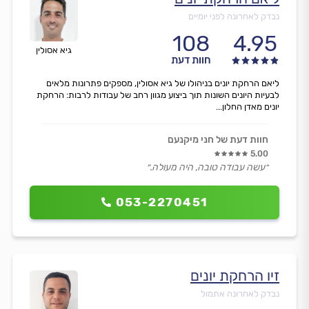
נבדק לאחרונה לפני יומיים
108
4.95
גיא אסולין
חוות דעת
ליאם הרחקת יונים בניהולו של גיא אסולין, מספקים פתרונות מלאים
לבעיות היונים השונות תוך ביצוע מגוון רחב של עבודות לרבות: הרחקת
יונים מאדן החלון...
חוות דעת של חני מיקנעם
5.00
״עשה עבודה טובה, היה מעולה.״
053-2270451
זיו הרחקת יונים
נבדק לאחרונה אתמול